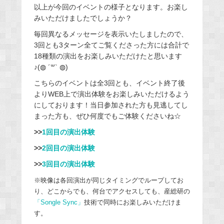
以上が今回のイベントの様子となります。お楽し
みいただけましたでしょうか？
毎回異なるメッセージを表示いたしましたので、
3回とも3ターン全てご覧くださった方には合計で
18種類の演出をお楽しみいただけたと思います
♪(◍ ´꒳` ◍)
こちらのイベントは全3回とも、イベント終了後
よりWEB上で演出体験をお楽しみいただけるよう
にしております！当日参加された方も見逃してし
まった方も、ぜひ何度でもご体験くださいね☆
>>
1回目の演出体験
>>
2回目の演出体験
>>
3回目の演出体験
※映像は各回演出が同じタイミングでループしてお
り、どこからでも、何台でアクセスしても、産総研の
「Songle Sync」
技術で同時にお楽しみいただけま
す。