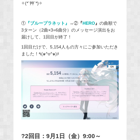
✧
(*´
艸
`*)
✧
①
『ブループラネット』
→
②
『
HERO
』
の曲順で
3ターン（2曲×3=6曲分）のメッセージ演出をお
届けして、1回目が終了！
1回目だけで、5,154人もの方々にご参加いただき
ました！٩(๑^o^๑)۶
?2回目：9月1日（金）9:00～