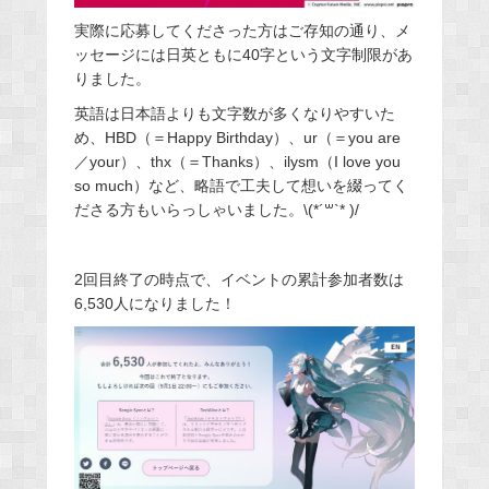
実際に応募してくださった方はご存知の通り、メ
ッセージには日英ともに40字という文字制限があ
りました。
英語は日本語よりも文字数が多くなりやすいた
め、HBD（＝Happy Birthday）、ur（＝you are
／your）、thx（＝Thanks）、ilysm（I love you
so much）など、略語で工夫して想いを綴ってく
ださる方もいらっしゃいました。
‬\(*´
꒳
`* )/
2回目終了の時点で、イベントの累計参加者数は
6,530人になりました！