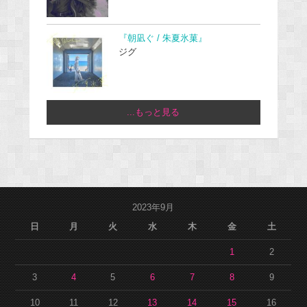
『朝凪ぐ / 朱夏氷菓』
ジグ
...もっと見る
2023年9月
日
月
火
水
木
金
土
1
2
3
4
5
6
7
8
9
10
11
12
13
14
15
16