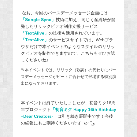
なお、
今回のバースデーメッセージ企画には
「Songle Sync」
技術に加え、同じく産総研が開
発したリリックビデオ制作支援サービス
「TextAlive」
の技術も活用されています。
「TextAlive」
のサービスサイトでは、Webブラ
ウザだけで本イベントのようなスタイルのリリッ
クビデオを制作できますので、こちらもぜひお試
しくださいね♪
※本イベントでは、リリック（歌詞）の代わりにバー
スデーメッセージがビートに合わせて登場する特別演
出になっております。
本イベントは終了いたしましたが、初音ミク16周
年プロジェクト
「初音ミク Happy 16th Birthday
–Dear Creators-」
は引き続き展開中です！今後
の続報にもご期待ください☆٩(`･ω･´)و