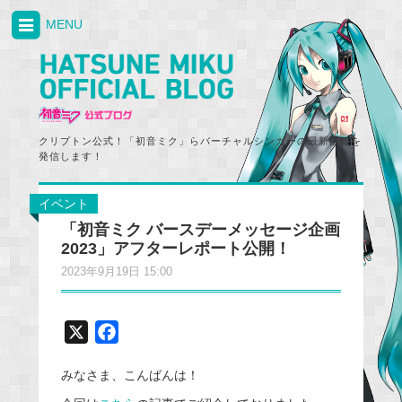
MENU
クリプトン公式！「初音ミク」らバーチャルシンガーの最新情報を
発信します！
イベント
「初音ミク バースデーメッセージ企画
2023」アフターレポート公開！
2023年9月19日 15:00
X
F
a
みなさま、こんばんは！
c
e