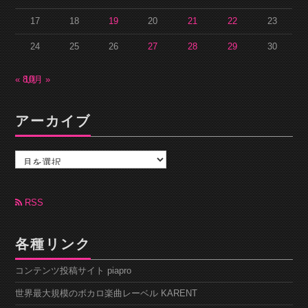
17
18
19
20
21
22
23
24
25
26
27
28
29
30
« 8月
10月 »
アーカイブ
ア
ー
カ
イ
ブ
RSS
各種リンク
コンテンツ投稿サイト piapro
世界最大規模のボカロ楽曲レーベル KARENT