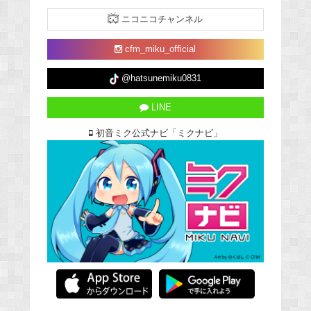
ニコニコチャンネル
cfm_miku_official
@hatsunemiku0831
LINE
初音ミク公式ナビ「ミクナビ」