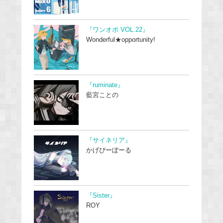
『ワンオポ VOL.22』
Wonderful★opportunity!
『ruminate』
藍宮ことの
『サイネリア』
かげぴーぼーる
『Sister』
ROY