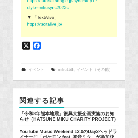
https://tutorial.songle.jp/sync/step1?
style=mikusync2023c
▼ 「TextAlive」
https://textalive.jp/
X
F
a
c
e
イベント
miku16th
,
イベント（その他）
b
o
o
関連する記事
k
「令和8年熊本地震」復興支援企画実施のお知
らせ（HATSUNE MIKU CHARITY PROJECT）
YouTube Music Weekend 12.0のDay2ヘッドラ
イナーに「ポケモン feat. 初音ミク」が参加決