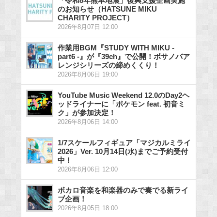
「令和8年熊本地震」復興支援企画実施
のお知らせ（HATSUNE MIKU
CHARITY PROJECT）
2026年8月07日 12:00
作業用BGM『STUDY WITH MIKU -
part6 -』が『39ch』で公開！ボサノバア
レンジシリーズの締めくくり！
2026年8月06日 19:00
YouTube Music Weekend 12.0のDay2ヘ
ッドライナーに「ポケモン feat. 初音ミ
ク」が参加決定！
2026年8月06日 14:00
1/7スケールフィギュア「マジカルミライ
2026」Ver. 10月14日(水)までご予約受付
中！
2026年8月06日 12:00
ボカロ音楽を和楽器のみで奏でる新ライ
ブ企画！
2026年8月05日 18:00