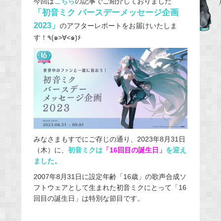
今回は
こちら
の記事でご紹介しておりました
「初音ミク バースデーメッセージ企画
b
2023」
o
のアフターレポートをお届けいたしま
す！
٩
(
๑
>
∀
<
๑
)
۶
o
k
みなさまもすでにご存じの通り、2023年8月31日
（木）に、
初音ミクは
「16回目の誕生日」
を迎え
ました。
2007年8月31日に設定年齢「16歳」の歌声合成ソ
フトウェアとして生まれた初音ミクにとって「16
回目の誕生日」は特別な節目です。