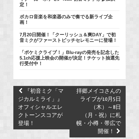
定！
ボカロ音楽を和楽器のみで奏でる新ライブ企
画！
7月20日開催！「クーリッシュ＆爽DAY」で初
音ミクがファーストピッチセレモニーに登場！
「ポケミクライブ！」Blu-rayの発売を記念した
5.1ch応援上映会の開催が決定！チケット抽選先
行受付中！
Post
『初音ミク「マ
拝郷メイコさんの
navigation
ジカルミライ」』
ライブが10月5日
オフィシャルエレ
（木）～8日
クトーンスコアが
（月・祝）に札
登場！
幌・小樽・帯広で
開催！