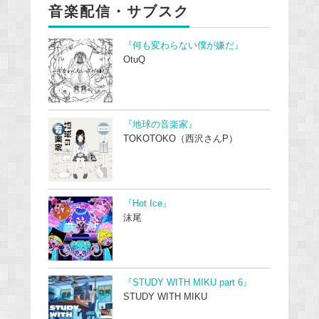
音楽配信・サブスク
『何も変わらない僕が嫌だ』
OtuQ
『地球の音楽家』
TOKOTOKO（西沢さんP）
『Hot Ice』
沫尾
『STUDY WITH MIKU part 6』
STUDY WITH MIKU