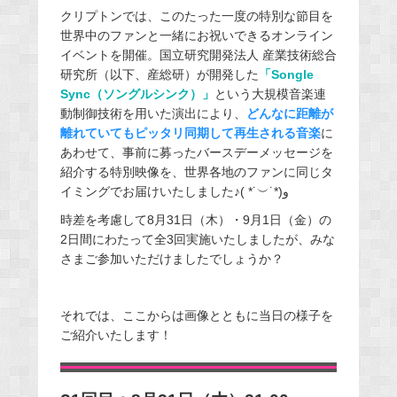
クリプトンでは、このたった一度の特別な節目を
世界中のファンと一緒にお祝いできるオンライン
イベントを開催。国立研究開発法人 産業技術総合
研究所（以下、産総研）が開発した
「Songle
Sync（ソングルシンク）」
という大規模音楽連
動制御技術を用いた演出により、
どんなに距離が
離れていてもピッタリ同期して再生される音楽
に
あわせて、事前に募ったバースデーメッセージを
紹介する特別映像を、世界各地のファンに同じタ
イミングでお届けいたしました♪( *˙︶˙*)و
時差を考慮して8月31日（木）・9月1日（金）の
2日間にわたって全3回実施いたしましたが、みな
さまご参加いただけましたでしょうか？
それでは、ここからは画像とともに当日の様子を
ご紹介いたします！