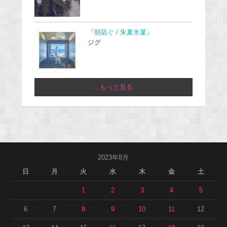
『朝凪ぐ / 朱夏氷菓』
ジグ
...もっと見る
2023年8月
日
月
火
水
木
金
土
1
2
3
4
5
6
7
8
9
10
11
12