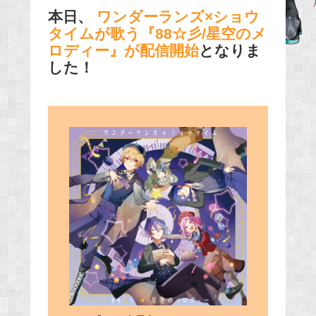
本日、
ワンダーランズ×ショウ
e
タイムが歌う『88☆彡/星空のメ
b
ロディー』が配信開始
となりま
o
した！
o
k