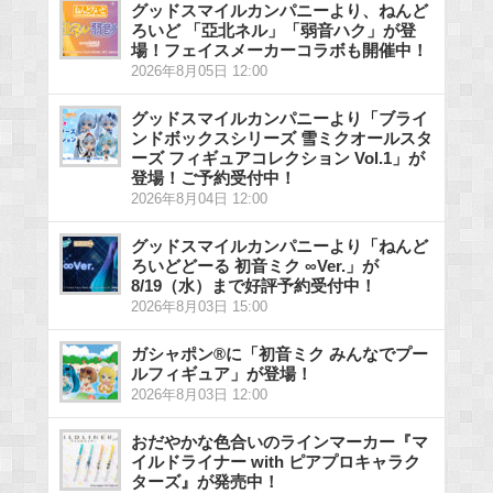
グッドスマイルカンパニーより、ねんど
ろいど 「亞北ネル」「弱音ハク」が登
場！フェイスメーカーコラボも開催中！
2026年8月05日 12:00
グッドスマイルカンパニーより「ブライ
ンドボックスシリーズ 雪ミクオールスタ
ーズ フィギュアコレクション Vol.1」が
登場！ご予約受付中！
2026年8月04日 12:00
グッドスマイルカンパニーより「ねんど
ろいどどーる 初音ミク ∞Ver.」が
8/19（水）まで好評予約受付中！
2026年8月03日 15:00
ガシャポン®に「初音ミク みんなでプー
ルフィギュア」が登場！
2026年8月03日 12:00
おだやかな色合いのラインマーカー『マ
イルドライナー with ピアプロキャラク
ターズ』が発売中！