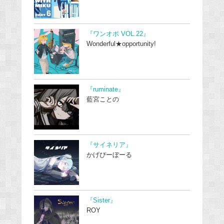
『ワンオポ VOL.22』
Wonderful★opportunity!
『ruminate』
藍宮ことの
『サイネリア』
かげぴーぼーる
『Sister』
ROY