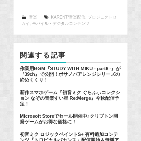
a
c
e
音楽
KARENT/音楽配信
,
プロジェクトセ
カイ
,
モバイル・デジタルコンテンツ
b
o
o
k
関連する記事
作業用BGM『STUDY WITH MIKU - part6 -』が
『39ch』で公開！ボサノバアレンジシリーズの
締めくくり！
新作スマホゲーム『初音ミク ぐらふぃコレクシ
ョン なぞの音楽すい星 Re:Merge』今秋配信予
定！
Microsoft Storeでセール開催中♪クリプトン開
発ゲームがお得な価格に！
初音ミク ロジックペイントS+ 有料追加コンテ
ンツ『トロピカルバカンス』配信開始＆無料ア