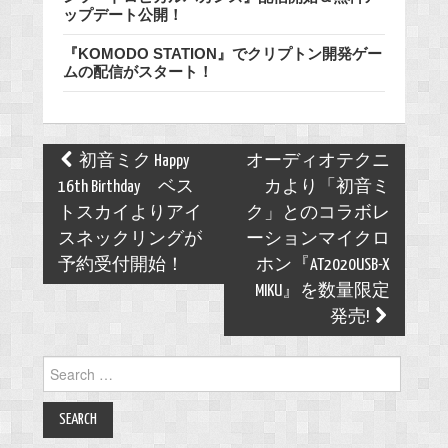
ップデート公開！
『KOMODO STATION』でクリプトン開発ゲー
ムの配信がスタート！
Post
初音ミク Happy
オーディオテクニ
navigation
16th Birthday ベス
カより「初音ミ
トスカイよりアイ
ク」とのコラボレ
スネックリングが
ーションマイクロ
予約受付開始！
ホン『AT2020USB-X
MIKU』を数量限定
発売!
Search
for: