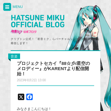
MENU
クリプトン公式！「初音ミク」らバーチャルシンガーの最新情報を
発信します！
音楽
プロジェクトセカイ『88☆彡/星空の
メロディー』がKARENTより配信開
始！
2023年8月2日 13:00
X
F
a
みなさまこんにちは！
c