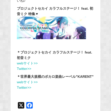
いね♪
プロジェクトセカイ カラフルステージ！ feat. 初
音ミク 特集▼
＊プロジェクトセカイ カラフルステージ！ feat.
初音ミク
webサイト>>
Twitter>>
＊世界最大規模のボカロ楽曲レーベル"KARENT"
webサイト>>
Twitter>>
X
F