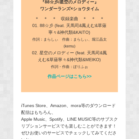
『88☆彡/星空のメロディー』
ワンダーランズ×ショウタイム
＊ ＊ ＊ 収録楽曲 ＊ ＊ ＊
01. 88☆彡 (feat. 天馬司&鳳えむ&草薙
寧々&神代類&KAITO)
作詞：まらしぃ 作曲：まらしぃ、堀江晶太
(kemu)
02. 星空のメロディー (feat. 天馬司&鳳
えむ&草薙寧々&神代類&MEIKO)
作詞・作曲：ぽりふぉ
作品ページはこちら>>
iTunes Store、Amazon、mora等のダウンロード
配信はもちろん、
Apple Music、Spotify、LINE MUSIC等のサブスク
リプションサービスでも楽しむことができます！
ぜひお使いのサービスでチェックしてみてくださ