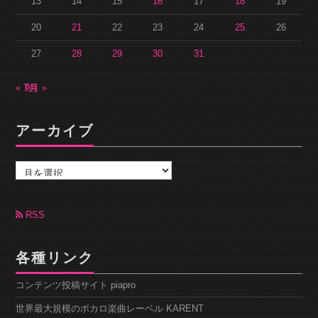
13
14
15
16
17
18
19
20
21
22
23
24
25
26
27
28
29
30
31
« 7月
9月 »
アーカイブ
ア
ー
カ
イ
ブ
RSS
各種リンク
コンテンツ投稿サイト piapro
世界最大規模のボカロ楽曲レーベル KARENT