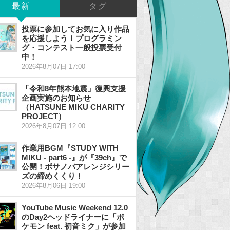
最新
タグ
投票に参加してお気に入り作品
を応援しよう！プログラミン
グ・コンテスト一般投票受付
中！
2026年8月07日 17:00
「令和8年熊本地震」復興支援
企画実施のお知らせ
（HATSUNE MIKU CHARITY
PROJECT）
2026年8月07日 12:00
作業用BGM『STUDY WITH
MIKU - part6 -』が『39ch』で
公開！ボサノバアレンジシリー
ズの締めくくり！
2026年8月06日 19:00
YouTube Music Weekend 12.0
のDay2ヘッドライナーに「ポ
ケモン feat. 初音ミク」が参加