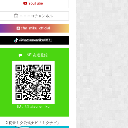
YouTube
ニコニコチャンネル
cfm_miku_official
@hatsunemiku0831
LINE 友達登録
ID：@hatsunemiku
初音ミク公式ナビ「ミクナビ」