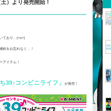
9（土）より発売開始！
おり…(+o+)
補給をお忘れなく…！
ーアイテム！
ち39♪コンビニライフ」
が発売！