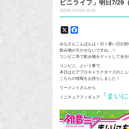
ビニライフ」明日7/2
2023年7月28日 18:00
X
F
a
みなさんこんばんは！日々暑い日が続いて
c
飲み物が欠かせないですね…！
e
コンビニ等で飲み物をゲットして水分
b
コンビニ…という事で、
o
本日はピアプロキャラクターズのニュ
o
こちらの情報をお持ちしました！
k
リーメントさんから
「まいに
ミニチュアフィギュア