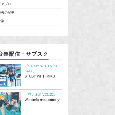
ピアプロ
過去の記事
音楽
音楽配信・サブスク
『STUDY WITH MIKU
part 6』
STUDY WITH MIKU
『ワンオポ VOL.22』
Wonderful★opportunity!