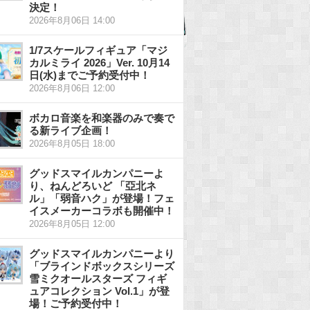
決定！
2026年8月06日 14:00
1/7スケールフィギュア「マジ
カルミライ 2026」Ver. 10月14
日(水)までご予約受付中！
2026年8月06日 12:00
ボカロ音楽を和楽器のみで奏で
る新ライブ企画！
2026年8月05日 18:00
グッドスマイルカンパニーよ
り、ねんどろいど 「亞北ネ
ル」「弱音ハク」が登場！フェ
イスメーカーコラボも開催中！
2026年8月05日 12:00
グッドスマイルカンパニーより
「ブラインドボックスシリーズ
雪ミクオールスターズ フィギ
ュアコレクション Vol.1」が登
場！ご予約受付中！