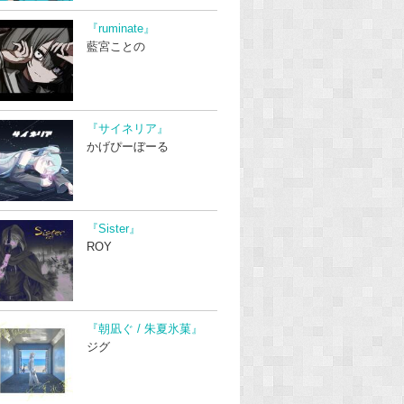
『ruminate』
藍宮ことの
『サイネリア』
かげぴーぼーる
『Sister』
ROY
『朝凪ぐ / 朱夏氷菓』
ジグ