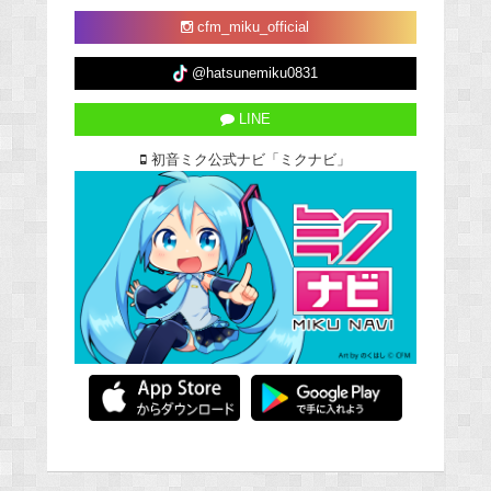
cfm_miku_official
@hatsunemiku0831
LINE
初音ミク公式ナビ「ミクナビ」