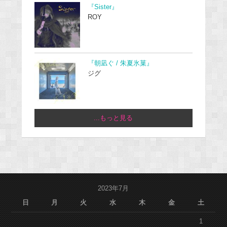
『Sister』
ROY
『朝凪ぐ / 朱夏氷菓』
ジグ
...もっと見る
2023年7月
日
月
火
水
木
金
土
1