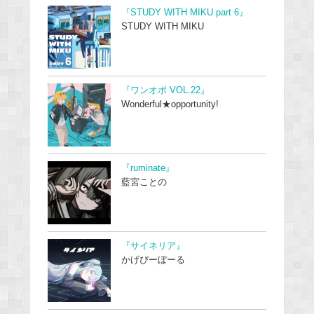
『STUDY WITH MIKU part 6』
STUDY WITH MIKU
『ワンオポ VOL.22』
Wonderful★opportunity!
『ruminate』
藍宮ことの
『サイネリア』
かげぴーぼーる