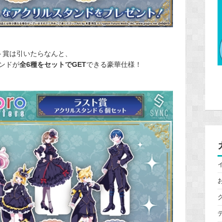
ト賞は引いたらなんと、
ンド
が
全6種をセットでGET
できる豪華仕様！