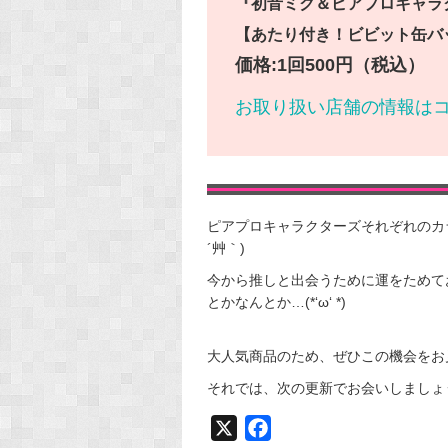
『
初音ミク＆ピアプロキャラ
【あたり付き！ビビット缶バ
価格:1回500円（税込）
お取り扱い店舗の情報は
ピアプロキャラクターズそれぞれのカラ
´艸｀)
今から推しと出会うために運をためて
とかなんとか…(*‘ω‘ *)
大人気商品のため、ぜひこの機会をお
それでは、次の更新でお会いしましょう♪(
X
F