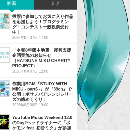
最新
タグ
投票に参加してお気に入り作品
を応援しよう！プログラミン
グ・コンテスト一般投票受付
中！
2026年8月07日 17:00
「令和8年熊本地震」復興支援
企画実施のお知らせ
（HATSUNE MIKU CHARITY
PROJECT）
2026年8月07日 12:00
作業用BGM『STUDY WITH
MIKU - part6 -』が『39ch』で
公開！ボサノバアレンジシリー
ズの締めくくり！
2026年8月06日 19:00
YouTube Music Weekend 12.0
のDay2ヘッドライナーに「ポ
ケモン feat. 初音ミク」が参加