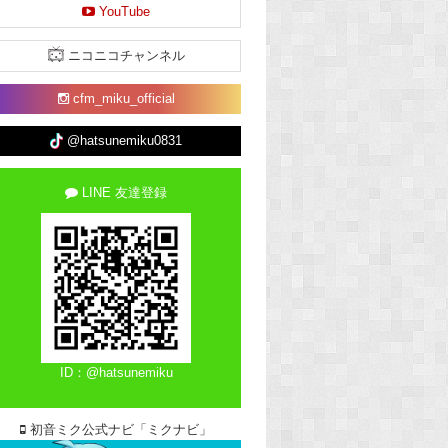
YouTube
ニコニコチャンネル
cfm_miku_official
@hatsunemiku0831
LINE 友達登録
ID：@hatsunemiku
初音ミク公式ナビ「ミクナビ」