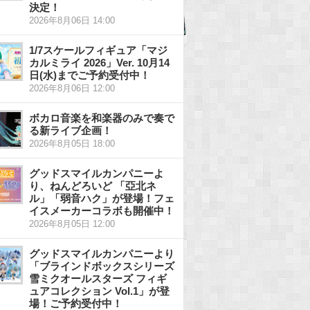
決定！
2026年8月06日 14:00
1/7スケールフィギュア「マジ
カルミライ 2026」Ver. 10月14
日(水)までご予約受付中！
2026年8月06日 12:00
ボカロ音楽を和楽器のみで奏で
る新ライブ企画！
2026年8月05日 18:00
グッドスマイルカンパニーよ
り、ねんどろいど 「亞北ネ
ル」「弱音ハク」が登場！フェ
イスメーカーコラボも開催中！
2026年8月05日 12:00
グッドスマイルカンパニーより
「ブラインドボックスシリーズ
雪ミクオールスターズ フィギ
ュアコレクション Vol.1」が登
場！ご予約受付中！