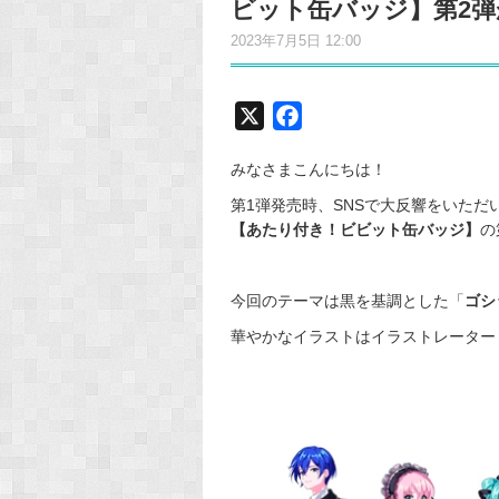
ビット缶バッジ】第2弾
2023年7月5日 12:00
X
F
a
みなさまこんにちは！
c
e
第1弾発売時、SNSで大反響をいただ
【あたり付き！ビビット缶バッジ】
の
b
o
o
今回のテーマは黒を基調とした
「
ゴシ
k
華やかなイラストはイラストレーター