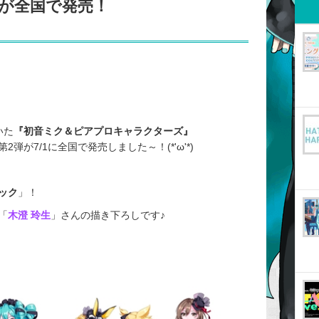
が全国で発売！
いた
『初音ミク＆ピアプロキャラクターズ』
第2弾が7/1に全国で発売しました～！(*'ω'*)
ック
」！
「
木澄 玲生
」さんの描き下ろしです♪