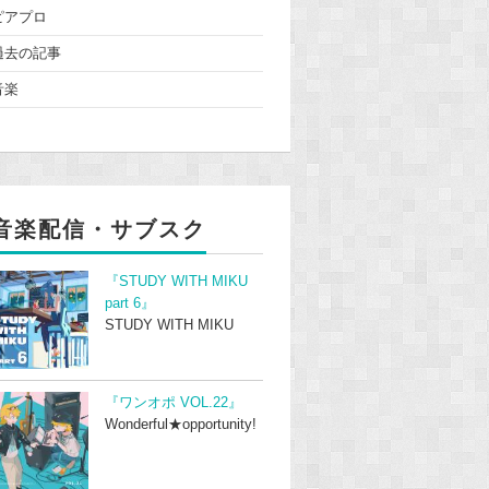
ピアプロ
過去の記事
音楽
音楽配信・サブスク
『STUDY WITH MIKU
part 6』
STUDY WITH MIKU
『ワンオポ VOL.22』
Wonderful★opportunity!