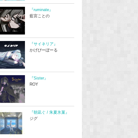
『ruminate』
藍宮ことの
『サイネリア』
かげぴーぼーる
『Sister』
ROY
『朝凪ぐ / 朱夏氷菓』
ジグ