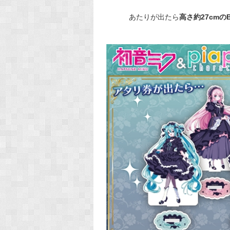
あたりが出たら
高さ約27cmの