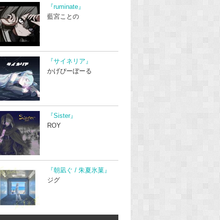
『ruminate』
藍宮ことの
『サイネリア』
かげぴーぼーる
『Sister』
ROY
『朝凪ぐ / 朱夏氷菓』
ジグ