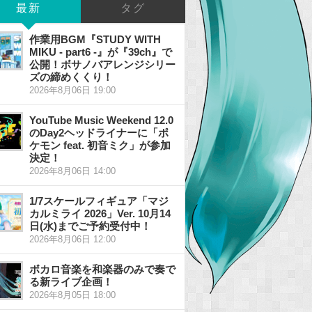
最新
タグ
作業用BGM『STUDY WITH
MIKU - part6 -』が『39ch』で
公開！ボサノバアレンジシリー
ズの締めくくり！
2026年8月06日 19:00
YouTube Music Weekend 12.0
のDay2ヘッドライナーに「ポ
ケモン feat. 初音ミク」が参加
決定！
2026年8月06日 14:00
1/7スケールフィギュア「マジ
カルミライ 2026」Ver. 10月14
日(水)までご予約受付中！
2026年8月06日 12:00
ボカロ音楽を和楽器のみで奏で
る新ライブ企画！
2026年8月05日 18:00