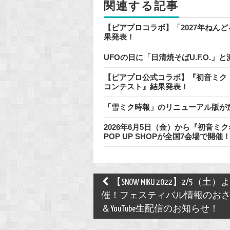
関連する記事
k
【ピアプロコラボ】「2027年ねん
果発表！
UFOの日に「日清焼そばU.F.O.
【ピアプロ公式コラボ】『初音ミク「
コンテスト』結果発表！
「雪ミク時報」のリニューアル版が
2026年6月5日（金）から『初音
POP UP SHOPが全国7会場で開催
Post
【SNOW MIKU 2022】2/5（土
navigation
催！フェスティバル情報のお
＆YouTube生配信のお知らせ！