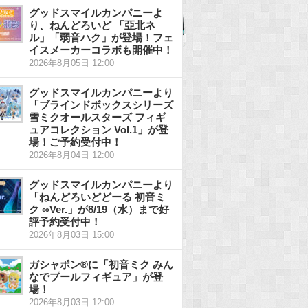
グッドスマイルカンパニーよ
り、ねんどろいど 「亞北ネ
ル」「弱音ハク」が登場！フェ
イスメーカーコラボも開催中！
2026年8月05日 12:00
グッドスマイルカンパニーより
「ブラインドボックスシリーズ
雪ミクオールスターズ フィギ
ュアコレクション Vol.1」が登
場！ご予約受付中！
2026年8月04日 12:00
グッドスマイルカンパニーより
「ねんどろいどどーる 初音ミ
ク ∞Ver.」が8/19（水）まで好
評予約受付中！
2026年8月03日 15:00
ガシャポン®に「初音ミク みん
なでプールフィギュア」が登
場！
2026年8月03日 12:00