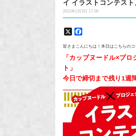
イ イラストコンテスト
2022年2月3日 17:00
X
F
a
皆さまこんにちは！本日はこちらのコ
c
e
「カップヌードル×プロ
b
ト」
o
今日で締切まで残り1週
o
k