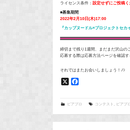
ライセンス条件：
設定せずにご投稿く
■募集期間
2022年2月10日(木)17:00
『カップヌードル×プロジェクトセカ
締切まで残り1週間、まだまだ沢山の
応募する際は応募方法ページを確認す
それではまたお会いしましょう！ﾉｼ
X
F
a
c
e
ピアプロ
コンテスト
,
ピアプ
b
o
o