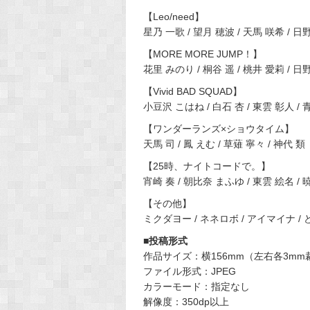
【Leo/need】
星乃 一歌 / 望月 穂波 / 天馬 咲希 / 
【MORE MORE JUMP！】
花里 みのり / 桐谷 遥 / 桃井 愛莉 / 日
【Vivid BAD SQUAD】
小豆沢 こはね / 白石 杏 / 東雲 彰人 /
【ワンダーランズ×ショウタイム】
天馬 司 / 鳳 えむ / 草薙 寧々 / 神代 類
【25時、ナイトコードで。】
宵崎 奏 / 朝比奈 まふゆ / 東雲 絵名 /
【その他】
ミクダヨー / ネネロボ / アイマイナ 
■投稿形式
作品サイズ：横156mm（左右各3mm
ファイル形式：JPEG
カラーモード：指定なし
解像度：350dp以上