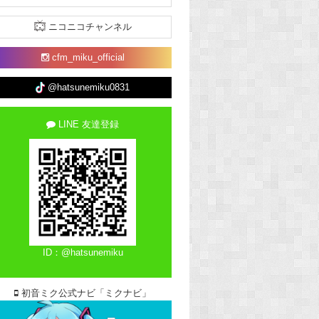
ニコニコチャンネル
cfm_miku_official
@hatsunemiku0831
LINE 友達登録
ID：@hatsunemiku
初音ミク公式ナビ「ミクナビ」