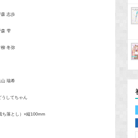
日野森 志歩
野森 雫
 青柳 冬弥
 暁山 瑞希
/ どうしてちゃん
裁ち落とし）×縦100mm