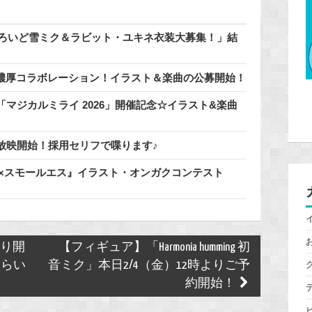
どろいど雪ミク＆ラビット・ユキネ衣装大募集！」結
」と濃厚コラボレーション！イラスト＆楽曲の公募開始！
マジカルミライ 2026」開催記念☆イラスト&楽曲
放映開始！採用セリフで喋ります♪
ミク×スモールエス』イラスト・オンガクコンテスト
！
）より開
【フィギュア】「Harmonia humming 初
さらい
音ミク」本日2/4（金）12時よりご予
約開始！