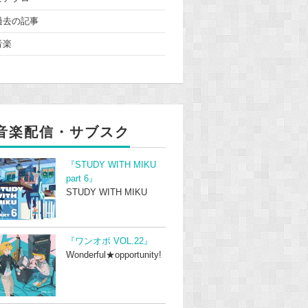
過去の記事
音楽
音楽配信・サブスク
『STUDY WITH MIKU
part 6』
STUDY WITH MIKU
『ワンオポ VOL.22』
Wonderful★opportunity!