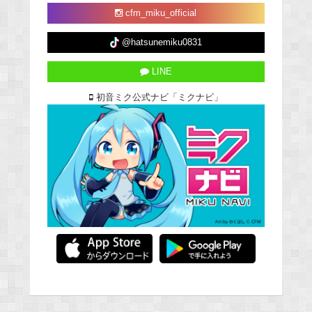
cfm_miku_official
@hatsunemiku0831
LINE
初音ミク公式ナビ「ミクナビ」