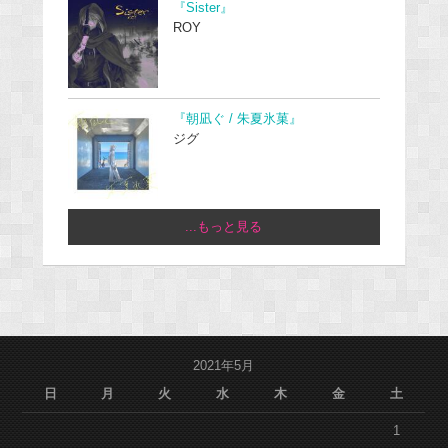
『Sister』
ROY
『朝凪ぐ / 朱夏氷菓』
ジグ
...もっと見る
2021年5月
日
月
火
水
木
金
土
1