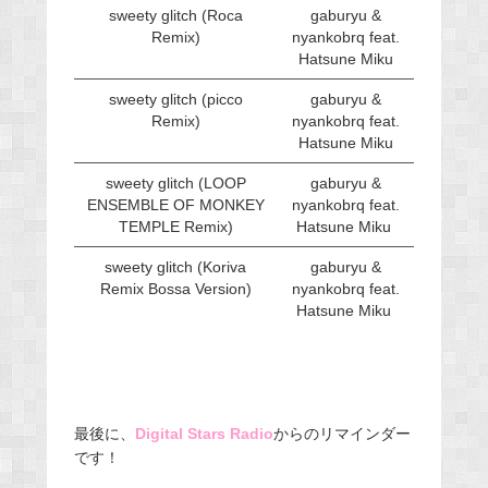
sweety glitch (Roca
gaburyu &
Remix)
nyankobrq feat.
Hatsune Miku
sweety glitch (picco
gaburyu &
Remix)
nyankobrq feat.
Hatsune Miku
sweety glitch (LOOP
gaburyu &
ENSEMBLE OF MONKEY
nyankobrq feat.
TEMPLE Remix)
Hatsune Miku
sweety glitch (Koriva
gaburyu &
Remix Bossa Version)
nyankobrq feat.
Hatsune Miku
最後に、
Digital Stars Radio
からのリマインダー
です！