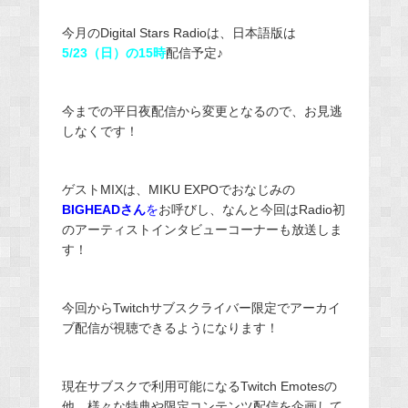
今月のDigital Stars Radioは、日本語版は
5/23（日）の15時
配信予定♪
今までの平日夜配信から変更となるので、お見逃
しなくです！
ゲストMIXは、MIKU EXPOでおなじみの
BIGHEADさん
を
お呼びし、なんと今回はRadio初
のアーティストインタビューコーナーも放送しま
す！
今回からTwitchサブスクライバー限定でアーカイ
ブ配信が視聴できるようになります！
現在サブスクで利用可能になるTwitch Emotesの
他、様々な特典や限定コンテンツ配信を企画して