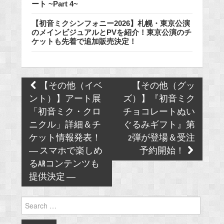
ート ~Part 4~
【初音ミクシンフォニー2026】札幌・東京公演
のメインビジュアルとPVを紹介！東京公演のチ
ケットも先着で追加販売決定！
Post
【その他（イベ
【その他（グッ
navigation
ント）】アート展
ズ）】『初音ミク
「初音ミク・クロ
チョコレートぬい
ニクル」詳細＆チ
ぐるみギフト』第
ケット情報発表！
2弾が登場＆受注
― スマホで楽しめ
予約開始！
るARコンテンツも
提供決定 ―
Search
for: