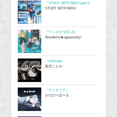
『STUDY WITH MIKU part 6』
STUDY WITH MIKU
『ワンオポ VOL.22』
Wonderful★opportunity!
『ruminate』
藍宮ことの
『サイネリア』
かげぴーぼーる