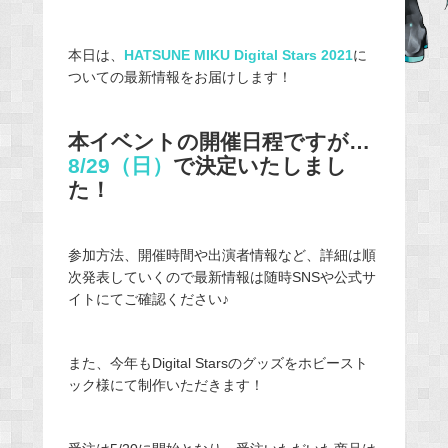
e
b
本日は、
HATSUNE MIKU Digital Stars 2021
に
o
ついての最新情報をお届けします！
o
k
本イベントの開催日程ですが…
8/29（日）
で決定いたしまし
た！
参加方法、開催時間や出演者情報など、詳細は順
次発表していくので最新情報は随時SNSや公式サ
イトにてご確認ください♪
また、今年もDigital Starsのグッズをホビースト
ック様にて制作いただきます！