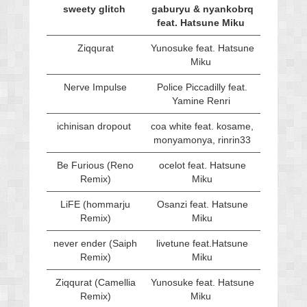
sweety glitch
gaburyu & nyankobrq
feat. Hatsune Miku
Ziqqurat
Yunosuke feat. Hatsune
Miku
Nerve Impulse
Police Piccadilly feat.
Yamine Renri
ichinisan dropout
coa white feat. kosame,
monyamonya, rinrin33
Be Furious (Reno
ocelot feat. Hatsune
Remix)
Miku
LiFE (hommarju
Osanzi feat. Hatsune
Remix)
Miku
never ender (Saiph
livetune feat.Hatsune
Remix)
Miku
Ziqqurat (Camellia
Yunosuke feat. Hatsune
Remix)
Miku