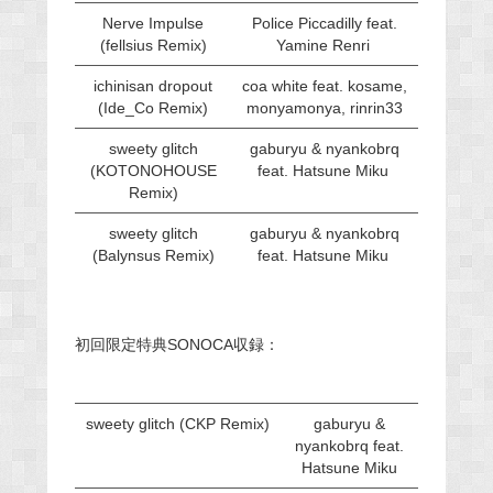
Nerve Impulse
Police Piccadilly feat.
(fellsius Remix)
Yamine Renri
ichinisan dropout
coa white feat. kosame,
(Ide_Co Remix)
monyamonya, rinrin33
sweety glitch
gaburyu & nyankobrq
(KOTONOHOUSE
feat. Hatsune Miku
Remix)
sweety glitch
gaburyu & nyankobrq
(Balynsus Remix)
feat. Hatsune Miku
初回限定特典SONOCA収録：
sweety glitch (CKP Remix)
gaburyu &
nyankobrq feat.
Hatsune Miku