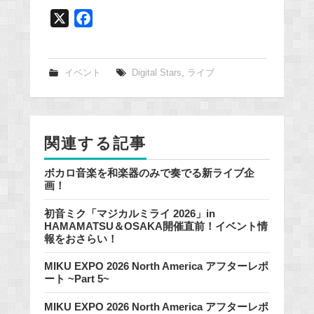
X
F
a
c
e
イベント
Digital Stars
,
ライブ
b
o
o
関連する記事
k
ボカロ音楽を和楽器のみで奏でる新ライブ企
画！
初音ミク「マジカルミライ 2026」in
HAMAMATSU＆OSAKA開催直前！イベント情
報をおさらい！
MIKU EXPO 2026 North America アフターレポ
ート ~Part 5~
MIKU EXPO 2026 North America アフターレポ