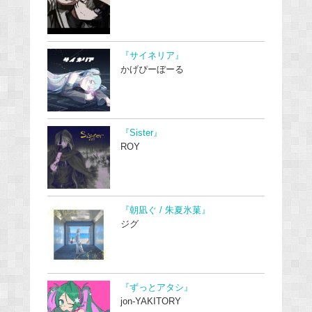
『サイネリア』
かげぴーぼーる
『Sister』
ROY
『朝凪ぐ / 朱夏氷菓』
ジグ
『ずっとアタシ』
jon-YAKITORY