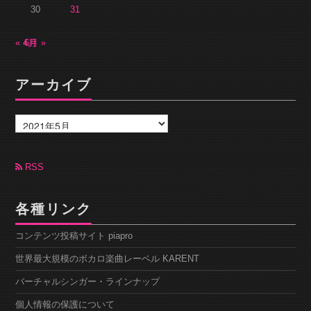
30
31
« 4月
6月 »
アーカイブ
ア
ー
カ
イ
ブ
RSS
各種リンク
コンテンツ投稿サイト piapro
世界最大規模のボカロ楽曲レーベル KARENT
バーチャルシンガー・ラインナップ
個人情報の保護について