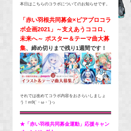
本日はこちらのコラボについてのお知らせです。
e
b
「赤い羽根共同募金×ピアプロコラ
o
ボ企画2021」～支えあうココロ、
o
k
未来へ～ ポスター＆テーマ曲大募
集
、締め切りまで残り1週間です！
それでは改めてコラボ内容をおさらいしましょ
う！m9(`・ω・´)っ
★「赤い羽根共同募金運動」応援キャン