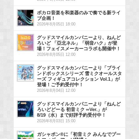
ボカロ音楽を和楽器のみで奏でる新ライ
ブ企画！
2026年8月05日 18:00
グッドスマイルカンパニーより、ねんど
ろいど 「亞北ネル」「弱音ハク」が登
場！フェイスメーカーコラボも開催中！
2026年8月05日 12:00
グッドスマイルカンパニーより「ブライ
ンドボックスシリーズ 雪ミクオールスタ
ーズ フィギュアコレクション Vol.1」が
登場！ご予約受付中！
2026年8月04日 12:00
グッドスマイルカンパニーより「ねんど
ろいどどーる 初音ミク ∞Ver.」が
8/19（水）まで好評予約受付中！
2026年8月03日 15:00
ガシャポン®に「初音ミク みんなでプー