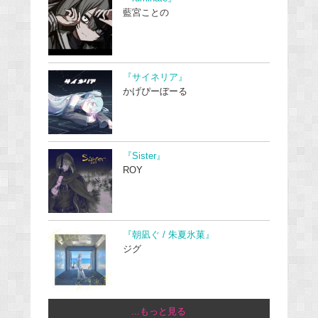
藍宮ことの
『サイネリア』
かげぴーぼーる
『Sister』
ROY
『朝凪ぐ / 朱夏氷菓』
ジグ
...もっと見る