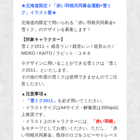
★北海道限定！「赤い羽根共同募金運動×雪ミ
ク」イラスト案★
北海道内限定で用いられる「赤い羽根共同募金×
雪ミク」のデザインを募集します！
【対象キャラクター】
雪ミク2011 ＋ 鏡音リン / 鏡音レン / 巡音ルカ /
MEIKO / KAITO / ラビット・ユキネ
※デザインに用いることができる雪ミクは「雪ミ
ク2011」といたします。
その他の年度の雪ミクは使用できませんのでご注
意ください。
▲注意事項▲
・
「雪ミク2011」
を必ず用いてください。
・イラストサイズはA4サイズ・解像度は350dpi以
上推奨です。
・イラスト上のキャラクターには、
「赤い羽根」
をモチーフとしてお使いください。ただし、「赤
い羽根共同募金」既存のロゴをコピーやトレース