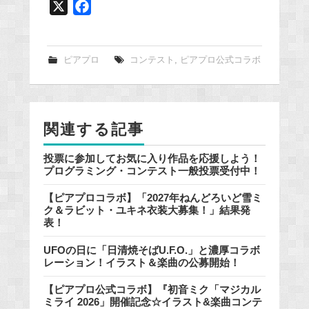
X
F
a
c
e
ピアプロ
コンテスト
,
ピアプロ公式コラボ
b
o
o
関連する記事
k
投票に参加してお気に入り作品を応援しよう！
プログラミング・コンテスト一般投票受付中！
【ピアプロコラボ】「2027年ねんどろいど雪ミ
ク＆ラビット・ユキネ衣装大募集！」結果発
表！
UFOの日に「日清焼そばU.F.O.」と濃厚コラボ
レーション！イラスト＆楽曲の公募開始！
【ピアプロ公式コラボ】『初音ミク「マジカル
ミライ 2026」開催記念☆イラスト&楽曲コンテ