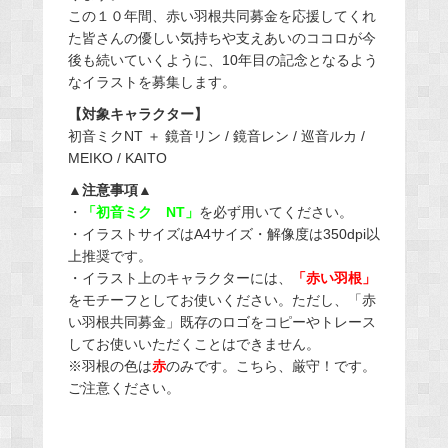
この１０年間、赤い羽根共同募金を応援してくれ
た皆さんの優しい気持ちや支えあいのココロが今
後も続いていくように、10年目の記念となるよう
なイラストを募集します。
【対象キャラクター】
初音ミクNT ＋ 鏡音リン / 鏡音レン / 巡音ルカ /
MEIKO / KAITO
▲注意事項▲
・
「初音ミク NT」
を必ず用いてください。
・イラストサイズはA4サイズ・解像度は350dpi以
上推奨です。
・イラスト上のキャラクターには、
「赤い羽根」
をモチーフとしてお使いください。ただし、「赤
い羽根共同募金」既存のロゴをコピーやトレース
してお使いいただくことはできません。
※羽根の色は
赤
のみです。こちら、厳守！です。
ご注意ください。