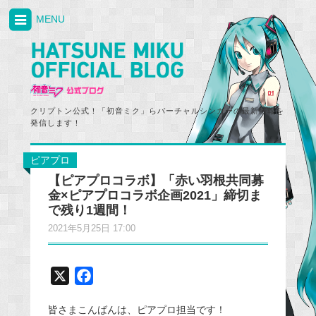
MENU
クリプトン公式！「初音ミク」らバーチャルシンガーの最新情報を
発信します！
ピアプロ
【ピアプロコラボ】「赤い羽根共同募
金×ピアプロコラボ企画2021」締切ま
で残り1週間！
2021年5月25日 17:00
X
F
a
皆さまこんばんは、ピアプロ担当です！
c