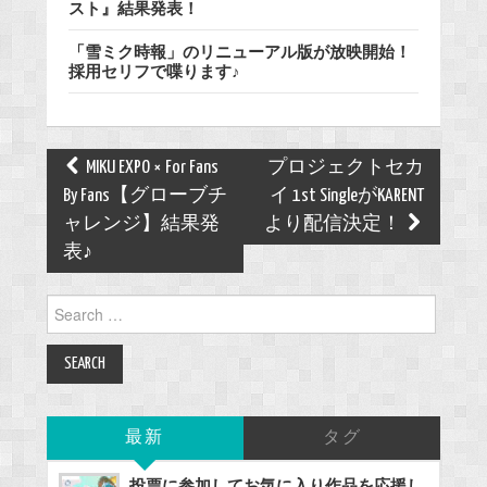
スト』結果発表！
「雪ミク時報」のリニューアル版が放映開始！
採用セリフで喋ります♪
Post
MIKU EXPO × For Fans
プロジェクトセカ
navigation
By Fans【グローブチ
イ 1st SingleがKARENT
ャレンジ】結果発
より配信決定！
表♪
Search
for:
最新
タグ
投票に参加してお気に入り作品を応援し