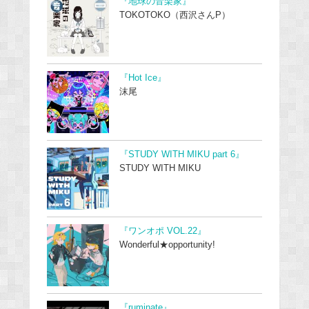
『地球の音楽家』
TOKOTOKO（西沢さんP）
『Hot Ice』
沫尾
『STUDY WITH MIKU part 6』
STUDY WITH MIKU
『ワンオポ VOL.22』
Wonderful★opportunity!
『ruminate』