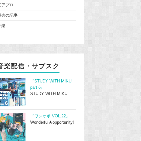
ピアプロ
過去の記事
音楽
音楽配信・サブスク
『STUDY WITH MIKU
part 6』
STUDY WITH MIKU
『ワンオポ VOL.22』
Wonderful★opportunity!