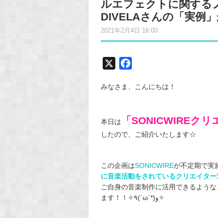
ルエフェクトに関する
DIVELAさんの「実例
2021年2月4日 16:00
X
F
a
みなさま、こんにちは！
c
e
b
「SONICWIRE
本日は
o
したので、ご紹介いたします☆
o
k
この企画は
SONICWIRE
が不定期で実
に音楽活動をされているクリエイター
ご自身の音楽制作に活用できるような
ます！！✧٩(ˊωˋ*)و✧