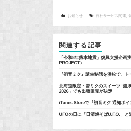
a
c
e
お知らせ
自社サービス関連
,
b
o
o
関連する記事
k
「令和8年熊本地震」復興支援企画実施のお
PROJECT）
『初音ミク』誕生秘話を浜松で。ト
北海道限定・雪ミクのスイーツ“濃厚
2026」でも出張販売が決定
iTunes Storeで『初音ミク 
UFOの日に「日清焼そばU.F.O.