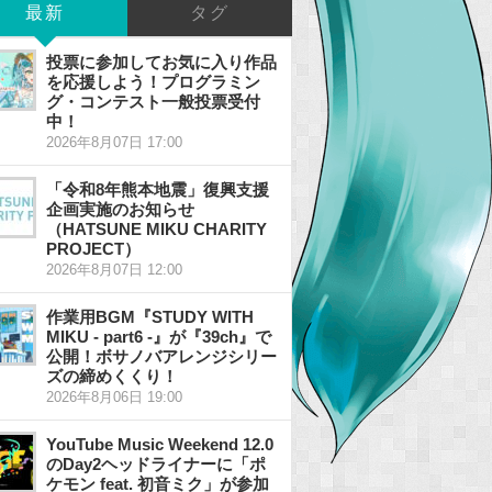
最新
タグ
投票に参加してお気に入り作品
を応援しよう！プログラミン
グ・コンテスト一般投票受付
中！
2026年8月07日 17:00
「令和8年熊本地震」復興支援
企画実施のお知らせ
（HATSUNE MIKU CHARITY
PROJECT）
2026年8月07日 12:00
作業用BGM『STUDY WITH
MIKU - part6 -』が『39ch』で
公開！ボサノバアレンジシリー
ズの締めくくり！
2026年8月06日 19:00
YouTube Music Weekend 12.0
のDay2ヘッドライナーに「ポ
ケモン feat. 初音ミク」が参加