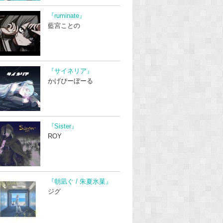
『ruminate』
藍宮ことの
『サイネリア』
かげぴーぼーる
『Sister』
ROY
『朝凪ぐ / 朱夏氷菓』
ジグ