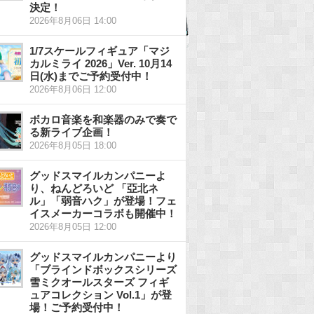
決定！
2026年8月06日 14:00
1/7スケールフィギュア「マジ
カルミライ 2026」Ver. 10月14
日(水)までご予約受付中！
2026年8月06日 12:00
ボカロ音楽を和楽器のみで奏で
る新ライブ企画！
2026年8月05日 18:00
グッドスマイルカンパニーよ
り、ねんどろいど 「亞北ネ
ル」「弱音ハク」が登場！フェ
イスメーカーコラボも開催中！
2026年8月05日 12:00
グッドスマイルカンパニーより
「ブラインドボックスシリーズ
雪ミクオールスターズ フィギ
ュアコレクション Vol.1」が登
場！ご予約受付中！