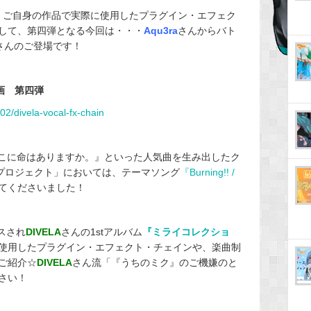
、ご自身の作品で実際に使用したプラグイン・エフェク
して、第四弾となる今回は・・・
Aqu3ra
さんからバト
さんのご登場です！
企画 第四弾
02/divela-vocal-fx-chain
そこに命はありますか。』といった人気曲を生み出したク
Tプロジェクト」においては、テーマソング
『Burning!! /
てくださいました！
スされ
DIVELA
さんの1stアルバム
『ミライコレクショ
使用したプラグイン・エフェクト・チェインや、楽曲制
ご紹介☆
DIVELA
さん流「『うちのミク』のご機嫌のと
さい！