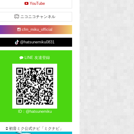
YouTube
ニコニコチャンネル
cfm_miku_official
@hatsunemiku0831
LINE 友達登録
ID：@hatsunemiku
初音ミク公式ナビ「ミクナビ」