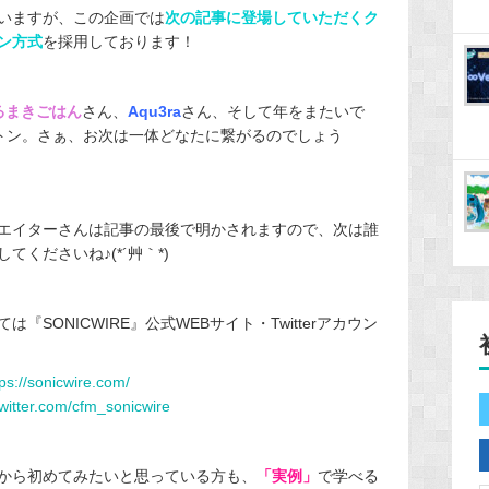
いますが、この企画では
次の記事に登場していただくク
ン方式
を採用しております！
るまきごはん
さん、
Aqu3ra
さん、そして年をまたいで
トン。さぁ、お次は一体どなたに繋がるのでしょう
エイターさんは記事の最後で明かされますので、次は誰
くださいね♪(*´艸｀*)
SONICWIRE』公式WEBサイト・Twitterアカウン
tps://sonicwire.com/
/twitter.com/cfm_sonicwire
から初めてみたいと思っている方も、
「実例」
で学べる