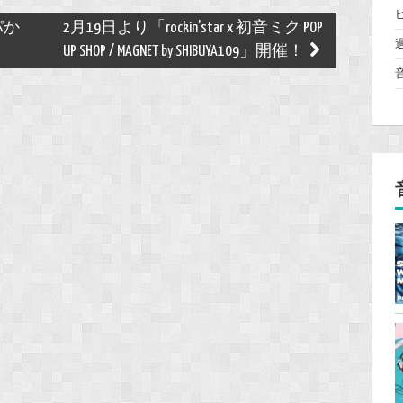
パか
2月19日より「rockin'star x 初音ミク POP
UP SHOP / MAGNET by SHIBUYA109」開催！