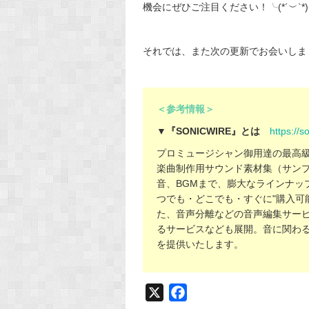
機会にぜひご注目ください！╰(*´︶`*
それでは、また次の更新でお会いしま
＜参考情報＞
▼『SONICWIRE』とは
https://s
プロミュージシャン御用達の最高級
楽曲制作用サウンド素材集（サン
音、BGMまで、膨大なラインナッ
つでも・どこでも・すぐに"購入可
た、音声分離などの音声編集サー
るサービスなども展開。音に関わ
を提供いたします。
X
F