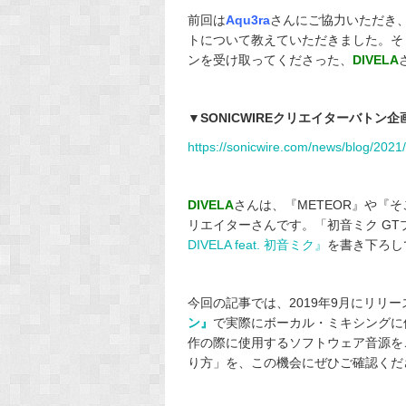
前回は
Aqu3ra
さんにご協力いただき
トについて教えていただきました。そ
ンを受け取ってくださった、
DIVELA
▼SONICWIREクリエイターバトン
https://sonicwire.com/news/blog/2021/
DIVELA
さんは、『METEOR』や『
リエイターさんです。「初音ミク G
DIVELA feat. 初音ミク』
を書き下ろし
今回の記事では、2019年9月にリリー
ン』
で実際にボーカル・ミキシングに
作の際に使用するソフトウェア音源を
り方」を、この機会にぜひご確認くだ