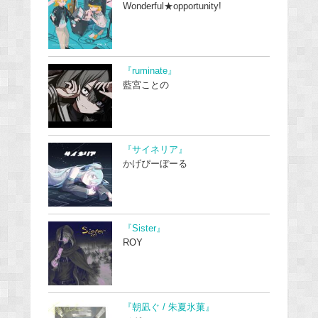
Wonderful★opportunity!
『ruminate』
藍宮ことの
『サイネリア』
かげぴーぼーる
『Sister』
ROY
『朝凪ぐ / 朱夏氷菓』