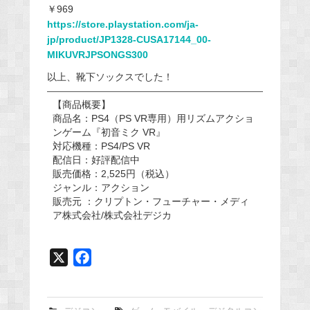
￥969
https://store.playstation.com/ja-
jp/product/JP1328-CUSA17144_00-
MIKUVRJPSONGS300
以上、靴下ソックスでした！
【商品概要】
商品名：PS4（PS VR専用）用リズムアクショ
ンゲーム『初音ミク VR』
対応機種：PS4/PS VR
配信日：好評配信中
販売価格：2,525円（税込）
ジャンル：アクション
販売元 ：クリプトン・フューチャー・メディ
ア株式会社/株式会社デジカ
X
F
a
c