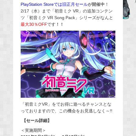
PlayStation Storeでは旧正月セール
が開催中
！
b
2/17（水）まで「初音ミク VR」の追加コンテン
o
ツ「初音ミク VR Song Pack」シリーズがなんと
o
最大30％OFF
です
！！
k
「初音ミクVR」をでお得に遊べるチャンスとな
っておりますので、この機会をお見逃しなく～!!
【セール詳細】
＜実施期間＞