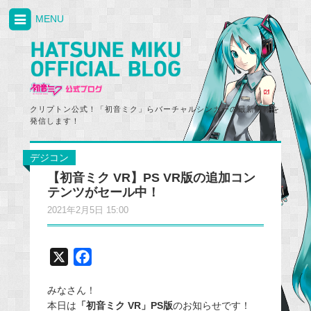
MENU
クリプトン公式！「初音ミク」らバーチャルシンガーの最新情報を
発信します！
デジコン
【初音ミク VR】PS VR版の追加コン
テンツがセール中！
2021年2月5日 15:00
X
F
a
みなさん！
c
本日は
「初音ミク VR」PS版
のお知らせです！
e