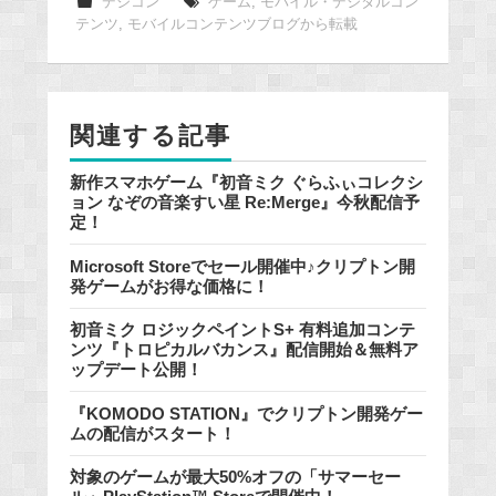
e
デジコン
ゲーム
,
モバイル・デジタルコン
テンツ
,
モバイルコンテンツブログから転載
b
o
o
k
関連する記事
新作スマホゲーム『初音ミク ぐらふぃコレクシ
ョン なぞの音楽すい星 Re:Merge』今秋配信予
定！
Microsoft Storeでセール開催中♪クリプトン開
発ゲームがお得な価格に！
初音ミク ロジックペイントS+ 有料追加コンテ
ンツ『トロピカルバカンス』配信開始＆無料ア
ップデート公開！
『KOMODO STATION』でクリプトン開発ゲー
ムの配信がスタート！
対象のゲームが最大50%オフの「サマーセー