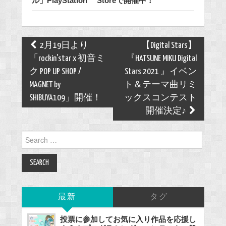
ル」PlayStation™ Storeで開催中！
Post
2月19日より
【Digital Stars】
navigation
「rockin'star x 初音ミ
『HATSUNE MIKU Digital
ク POP UP SHOP /
Stars 2021 』イベン
MAGNET by
ト＆テーマ曲リミ
SHIBUYA109」開催！
ックスコンテスト
開催決定♪
Search
for:
最新
タグ
投票に参加してお気に入り作品を応援し