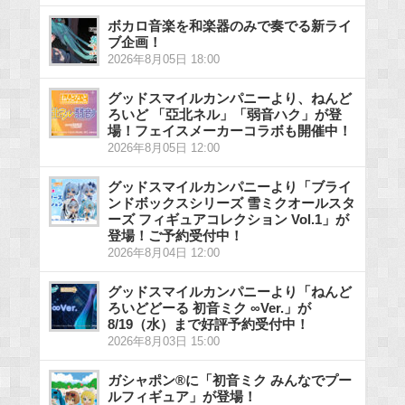
ボカロ音楽を和楽器のみで奏でる新ライ
ブ企画！
2026年8月05日 18:00
グッドスマイルカンパニーより、ねんど
ろいど 「亞北ネル」「弱音ハク」が登
場！フェイスメーカーコラボも開催中！
2026年8月05日 12:00
グッドスマイルカンパニーより「ブライ
ンドボックスシリーズ 雪ミクオールスタ
ーズ フィギュアコレクション Vol.1」が
登場！ご予約受付中！
2026年8月04日 12:00
グッドスマイルカンパニーより「ねんど
ろいどどーる 初音ミク ∞Ver.」が
8/19（水）まで好評予約受付中！
2026年8月03日 15:00
ガシャポン®に「初音ミク みんなでプー
ルフィギュア」が登場！