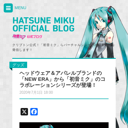
MENU
クリプトン公式！「初音ミク」らバーチャルシンガーの最新情報を
発信します！
グッズ
ヘッドウェア＆アパレルブランドの
「NEW ERA」から「初音ミク」のコ
ラボレーションシリーズが登場！
2020年7月1日 18:00
X
F
a
c