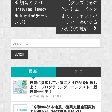
Post
初音ミク × For
【グッズ（その
navigation
Fans By Fans【Happy
他）】ムービック
Birthday Miku! チャレ
より、キャットパ
ンジ】
ーティーぬいぐる
みが予約開始！
Search
for:
最新
タグ
投票に参加してお気に入り作品を応援し
よう！プログラミング・コンテスト一般
投票受付中！
2026年8月07日 17:00
「令和8年熊本地震」復興支援企画実施
のお知らせ（HATSUNE MIKU