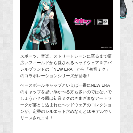
e
b
o
o
k
スポーツ、音楽、ストリートシーンに至るまで幅
広いフィールドから愛されるヘッドウェア＆アパ
レルブランドの「NEW ERA」から「初音ミク」
のコラボレーションシリーズが登場！
ベースボールキャップといえば一番にNEW ERA
のキャップを思い浮かべる方も多いのではないで
しょうか？今回は初音ミクのさまざまなアートワ
ークが落とし込まれたヘッドウェアのコレクショ
ンが、定番のシルエット含めなんと10モデルでリ
リースされます！