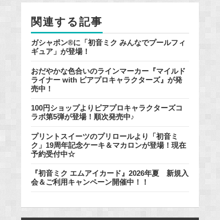
o
関連する記事
k
ガシャポン®に「初音ミク みんなでプールフィ
ギュア」が登場！
おだやかな色合いのラインマーカー『マイルド
ライナー with ピアプロキャラクターズ』が発
売中！
100円ショップよりピアプロキャラクターズコ
ラボ第5弾が登場！順次発売中♪
プリントスイーツのプリロールより「初音ミ
ク」19周年記念ケーキ＆マカロンが登場！現在
予約受付中☆
『初音ミク エムアイカード』2026年夏 新規入
会＆ご利用キャンペーン開催中！！