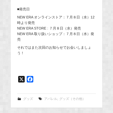
■発売日
NEW ERA オンラインストア：７月８日（水）12
時より発売
NEW ERA STORE : ７月８日（水）発売
NEW ERA 取り扱いショップ：７月８日（水）発
売
それではまた次回のお知らせでお会いしましょ
う！
X
F
a
c
e
グッズ
アパレル
,
グッズ（その他）
b
o