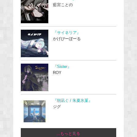
藍宮ことの
『サイネリア』
かげぴーぼーる
『Sister』
ROY
『朝凪ぐ / 朱夏氷菓』
ジグ
...もっと見る