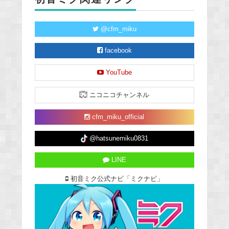
@cfm_miku
facebook
YouTube
ニコニコチャンネル
cfm_miku_official
@hatsunemiku0831
LINE
初音ミク公式ナビ「ミクナビ」