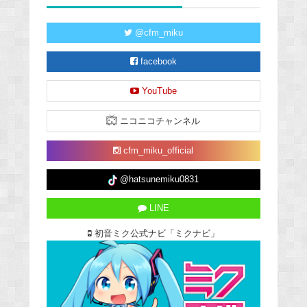
@cfm_miku
facebook
YouTube
ニコニコチャンネル
cfm_miku_official
@hatsunemiku0831
LINE
初音ミク公式ナビ「ミクナビ」