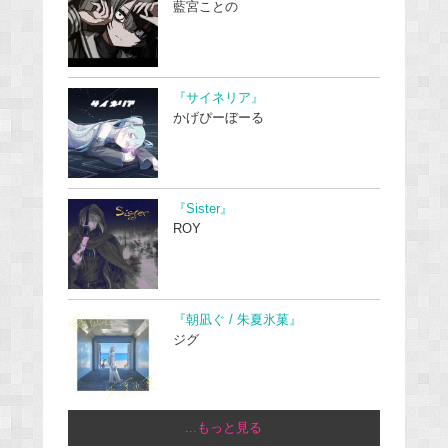
藍宮ことの
『サイネリア』
かげぴーぼーる
『Sister』
ROY
『朝凪ぐ / 朱夏氷菓』
ジグ
...もっと見る