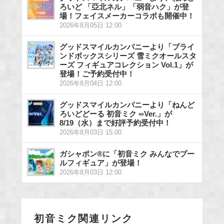
ろいど 「亞北ネル」「弱音ハク」が登
場！フェイスメーカーコラボも開催中！
2026年8月05日 12:00
グッドスマイルカンパニーより「ブライ
ンドボックスシリーズ 雪ミクオールスタ
ーズ フィギュアコレクション Vol.1」が
登場！ご予約受付中！
2026年8月04日 12:00
グッドスマイルカンパニーより「ねんど
ろいどどーる 初音ミク ∞Ver.」が
8/19（水）まで好評予約受付中！
2026年8月03日 15:00
ガシャポン®に「初音ミク みんなでプー
ルフィギュア」が登場！
2026年8月03日 12:00
初音ミク関連リンク