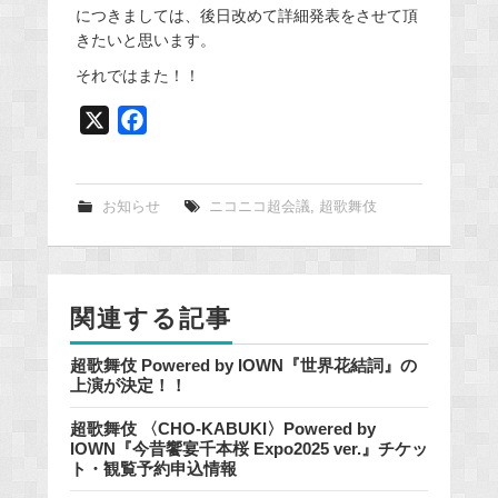
につきましては、後日改めて詳細発表をさせて頂
きたいと思います。
それではまた！！
X
F
a
c
e
お知らせ
ニコニコ超会議
,
超歌舞伎
b
o
o
関連する記事
k
超歌舞伎 Powered by IOWN『世界花結詞』の
上演が決定！！
超歌舞伎 〈CHO-KABUKI〉Powered by
IOWN『今昔饗宴千本桜 Expo2025 ver.』チケッ
ト・観覧予約申込情報