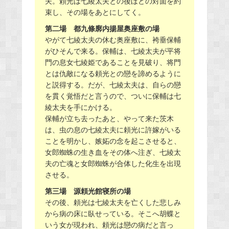
夫。頼光は七綾太夫との後ほどの対面を約
束し、その場をあとにしてく。
第二場 都九條廓内揚屋奥座敷の場
やがて七綾太夫の休む奥座敷に、袴垂保輔
がひそんで来る。保輔は、七綾太夫が平将
門の息女七綾姫であることを見破り、将門
とは仇敵になる頼光との戀を諦めるように
と説得する。だが、七綾太夫は、自らの戀
を貫く覚悟だと言うので、ついに保輔は七
綾太夫を手にかける。
保輔が立ち去ったあと、やって来た茨木
は、虫の息の七綾太夫に頼光に許嫁がいる
ことを明かし、嫉妬の念を起こさせると、
女郎蜘蛛の生き血をその体へ注ぎ、七綾太
夫の亡魂と女郎蜘蛛が合体した化生を出現
させる。
第三場 源頼光館寝所の場
その後、頼光は七綾太夫を亡くした悲しみ
から病の床に臥せっている。そこへ胡蝶と
いう女が現われ、頼光は戀の病だと言っ