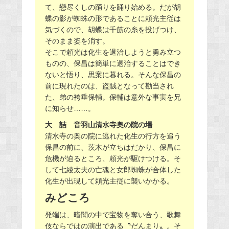
て、戀尽くしの踊りを踊り始める。だが胡
蝶の影が蜘蛛の形であることに頼光主従は
気づくので、胡蝶は千筋の糸を投げつけ、
そのまま姿を消す。
そこで頼光は化生を退治しようと勇み立つ
ものの、保昌は簡単に退治することはでき
ないと悟り、思案に暮れる。そんな保昌の
前に現れたのは、盗賊となって勘当され
た、弟の袴垂保輔。保輔は意外な事実を兄
に知らせ……。
大 詰 音羽山清水寺奥の院の場
清水寺の奥の院に逃れた化生の行方を追う
保昌の前に、茨木が立ちはだかり、保昌に
危機が迫るところ、頼光が駆けつける。そ
して七綾太夫の亡魂と女郎蜘蛛が合体した
化生が出現して頼光主従に襲いかかる。
みどころ
発端は、暗闇の中で宝物を奪い合う、歌舞
伎ならではの演出である〝だんまり〟。そ