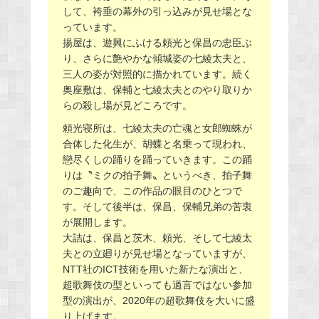
して、袴垂の幕外の引っ込みが見せ場とな
っています。
揚屋は、遊興にふける頼光と保昌の忠臣ぶ
り、さらに艶やかな傾城姿の七綾太夫と、
三人の姿が対照的に描かれています。続く
奥座敷は、保輔と七綾太夫とのやり取りか
らの殺し場が見どころです。
頼光寝所は、七綾太夫の亡魂と女郎蜘蛛が
合体した化生が、胡蝶と名乗って現われ、
戀尽くしの踊りを踊っていきます。この踊
りは〝ミクの拍子舞〟というべき、拍子舞
のご趣向で、この作品の眼目のひとつで
す。そして後半は、保昌、保輔兄弟の苦衷
が展開します。
大詰は、保昌と茨木、頼光、そして七綾太
夫との立廻りが見せ場となっていますが、
NTT社のICT技術を用いた新たな演出と、
超歌舞伎の型といっても過言ではない参加
型の演出が、2020年の超歌舞伎を大いに盛
り上げます。