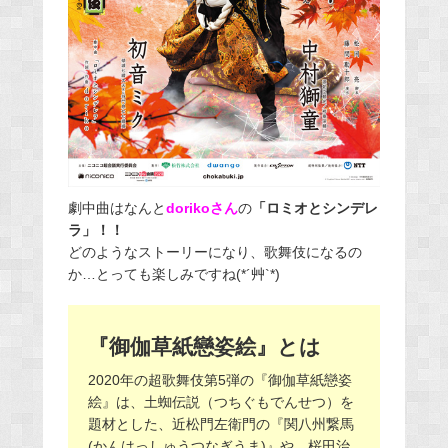
劇中曲はなんと
dorikoさん
の
「ロミオとシンデレ
ラ」！！
どのようなストーリーになり、歌舞伎になるの
か…とっても楽しみですね(*´艸`*)
『御伽草紙戀姿絵』とは
2020年の超歌舞伎第5弾の『御伽草紙戀姿
絵』は、土蜘伝説（つちぐもでんせつ）を
題材とした、近松門左衛門の『関八州繋馬
(かんはっしゅうつなぎうま)』や、桜田治