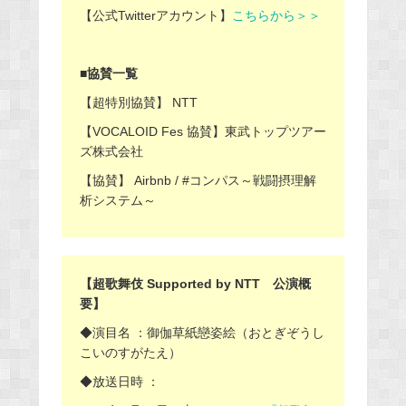
【公式Twitterアカウント】
こちらから＞＞
■協賛一覧
【超特別協賛】 NTT
【VOCALOID Fes 協賛】東武トップツアー
ズ株式会社
【協賛】 Airbnb / #コンパス～戦闘摂理解
析システム～
【超歌舞伎 Supported by NTT 公演概
要】
◆演目名 ：御伽草紙戀姿絵（おとぎぞうし
こいのすがたえ）
◆放送日時 ：