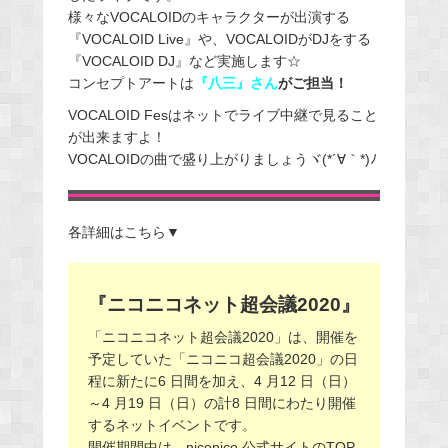
様々なVOCALOIDのキャラクターが出演する
『VOCALOID Live』や、VOCALOIDがDJをする
『VOCALOID DJ』など実施します☆
コンセプトアートは
『八三』さん
がご担当！
VOCALOID Fesはネットでライブ中継で見ること
が出来ますよ！
VOCALOIDの曲で盛り上がりましょうヾ(*´∀｀*)ﾉ
各詳細はこちら▼
『ニコニコネット超会議2020』
「ニコニコネット超会議2020」は、開催を
予定していた「ニコニコ超会議2020」の日
程に新たに6 日間を加え、4 月12 日（日）
～4 月19 日（日）の計8 日間にわたり開催
するネットイベントです。
開催期間中は、niconico 公式サイトのTOP