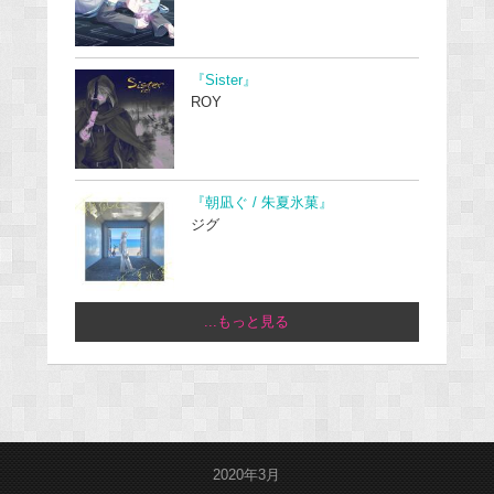
『Sister』
ROY
『朝凪ぐ / 朱夏氷菓』
ジグ
...もっと見る
2020年3月