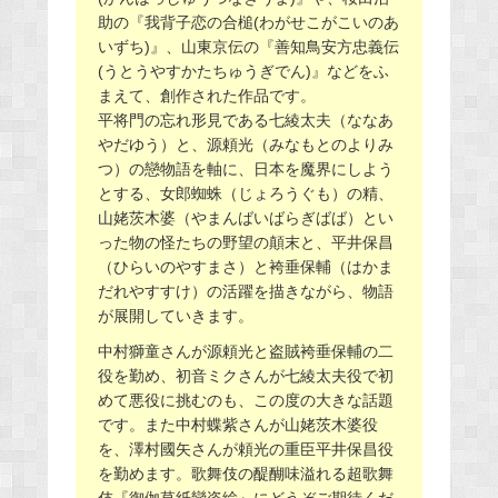
助の『我背子恋の合槌(わがせこがこいのあ
いずち)』、山東京伝の『善知鳥安方忠義伝
(うとうやすかたちゅうぎでん)』などをふ
まえて、創作された作品です。
平将門の忘れ形見である七綾太夫（ななあ
やだゆう）と、源頼光（みなもとのよりみ
つ）の戀物語を軸に、日本を魔界にしよう
とする、女郎蜘蛛（じょろうぐも）の精、
山姥茨木婆（やまんばいばらぎばば）とい
った物の怪たちの野望の顛末と、平井保昌
（ひらいのやすまさ）と袴垂保輔（はかま
だれやすすけ）の活躍を描きながら、物語
が展開していきます。
中村獅童さんが源頼光と盗賊袴垂保輔の二
役を勤め、初音ミクさんが七綾太夫役で初
めて悪役に挑むのも、この度の大きな話題
です。また中村蝶紫さんが山姥茨木婆役
を、澤村國矢さんが頼光の重臣平井保昌役
を勤めます。歌舞伎の醍醐味溢れる超歌舞
伎『御伽草紙戀姿絵』にどうぞご期待くだ