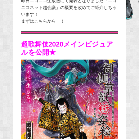
昨日ニコニコ生放送にて発表となりました「ニコ
ニコネット超会議」の概要を改めてご紹介しちゃ
b
います！
o
まずはこちらから！！
o
k
超歌舞伎2020メインビジュア
ルを公開★