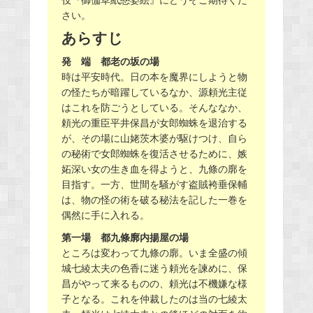
さい。
あらすじ
発 端 都老の坂の場
時は平安時代。日の本を魔界にしようと物
の怪たちが暗躍しているなか、源頼光主従
はこれを防ごうとしている。そんななか、
頼光の重臣平井保昌が女郎蜘蛛を退治する
が、その場に山姥茨木婆が駆けつけ、自ら
の秘術で女郎蜘蛛を復活させるために、嫉
妬深い女の生き血を得ようと、九條の廓を
目指す。一方、世間を騒がす盗賊袴垂保輔
は、物の怪の術を破る秘法を記した一巻を
偶然に手に入れる。
第一場 都九條廓内揚屋の場
ところは変わって九條の廓。いま全盛の傾
城七綾太夫の色香に迷う頼光を諫めに、保
昌がやって来るものの、頼光は不機嫌な様
子となる。これを仲裁したのは当の七綾太