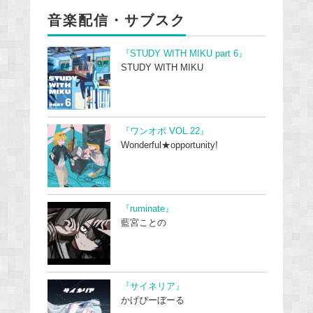
音楽配信・サブスク
『STUDY WITH MIKU part 6』
STUDY WITH MIKU
『ワンオポ VOL.22』
Wonderful★opportunity!
『ruminate』
藍宮ことの
『サイネリア』
かげぴーぼーる