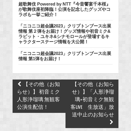
超歌舞伎 Powered by NTT『今昔饗宴千本桜』
が歌舞伎座初降臨！公演を記念したグッズやコ
ラボも一挙ご紹介！
「ニコニコ超会議2023」クリプトンブース出展
情報 第２弾をお届け！グッズ情報や初音ミク&
ラビット・ユキネ&シナモロールが登場するキ
ャラクターステージ情報を大公開！
「ニコニコ超会議2023」クリプトンブース出展
情報 第1弾をお届け！
Post
【その他（お知
【その他（お知ら
navigation
らせ）】 初音ミク
せ）】「人形浄瑠
人形浄瑠璃 無観客
璃×初音ミク無観
公演生配信！
客LIVE 生放送」放
送中止のお知らせ