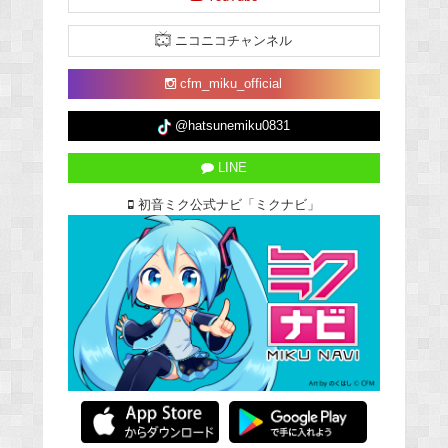
ニコニコチャンネル
cfm_miku_official
@hatsunemiku0831
LINE
初音ミク公式ナビ「ミクナビ」