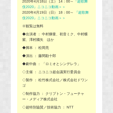
2020年4月18日（土） 14：00～
『超歌舞
伎2020』ニコニコ動画＞＞
2020年4月19日（日） 18：00～
『超歌舞
伎2020』ニコニコ動画＞＞
※観覧は無料
◆出演者 ： 中村獅童、初音ミク、中村蝶
紫、澤村國矢 ほか
◆脚本 ： 松岡亮
◆演出 ： 藤間勘十郎
◆劇中曲 ： 「ロミオとシンデレラ」
◇主催 ： ニコニコ超会議実行委員会
◇製作 ： 松竹株式会社／株式会社ドワン
ゴ
◇制作協力 ： クリプトン・フューチャ
ー・メディア株式会社
◇超特別協賛／技術協力 ： NTT