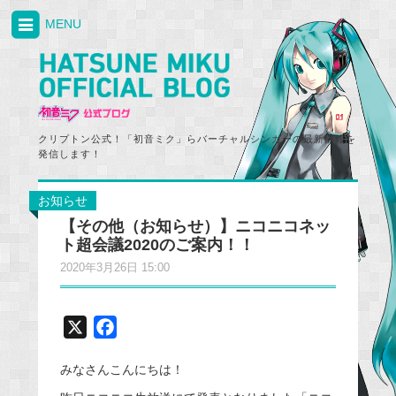
MENU
クリプトン公式！「初音ミク」らバーチャルシンガーの最新情報を
発信します！
お知らせ
【その他（お知らせ）】ニコニコネッ
ト超会議2020のご案内！！
2020年3月26日 15:00
X
F
a
みなさんこんにちは！
c
e