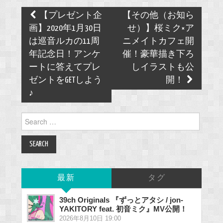
Post
【プレゼント企
【その他（お知ら
navigation
画】2020年1月30日
せ）】桜ミク×ア
は巡音ルカの11周
ニメイトカフェ開
年記念日！アンケ
催！豪華描き下ろ
ートに答えてプレ
しイラストも公
ゼントをGETしよう
開！
♪
Search
for:
最新
タグ
39ch Originals 『ずっとアタシ / jon-
YAKITORY feat. 初音ミク』MV公開！
2026年8月10日 19:00