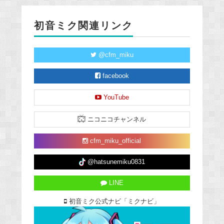
初音ミク関連リンク
@cfm_miku
facebook
YouTube
ニコニコチャンネル
cfm_miku_official
@hatsunemiku0831
LINE
初音ミク公式ナビ「ミクナビ」