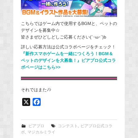
こちらではゲーム内で使用するBGMと、ペットの
デザインを募集中☆
皆さまぜひどしどしご応募ください(`･ω･´)b
詳しい応募方法は公式コラボページをチェック！
『新作スマホゲームを一緒につくろう！BGM＆
ペットのデザインを大募集！』ピアプロ公式コラ
ボページはこちら>>
それではまたﾉｼ
X
F
a
c
e
ピアプロ
コンテスト
,
ピアプロ公式コラ
ボ
,
マジカルミライ
b