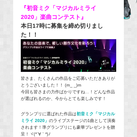
e
『初音ミク「マジカルミライ
b
2020」楽曲コンテスト』
o
本日17時に募集を締め切りまし
o
た！！
k
皆さま、たくさんの作品をご応募いただきありが
とうございました！！ (m_ _)m
今回も皆さまの力作ばかりですね…！どんな作品
が選ばれるのか、今からとても楽しみです！
グランプリに選ばれた作品は
初音ミク「マジカル
ミライ 2020」
のライブステージの1曲として演奏
されます！準グランプリにも豪華プレゼントを贈
呈！ヾ(*´∀｀*)ﾉ