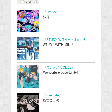
『Hot Ice』
沫尾
『STUDY WITH MIKU part 6』
STUDY WITH MIKU
『ワンオポ VOL.22』
Wonderful★opportunity!
『ruminate』
藍宮ことの