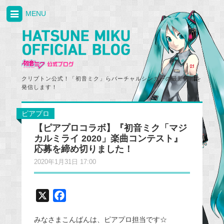
MENU
クリプトン公式！「初音ミク」らバーチャルシンガーの最新情報を
発信します！
ピアプロ
【ピアプロコラボ】『初音ミク「マジ
カルミライ 2020」楽曲コンテスト』
応募を締め切りました！
2020年1月31日 17:00
X
F
a
みなさまこんばんは、ピアプロ担当です☆
c