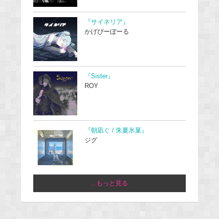
『サイネリア』
かげぴーぼーる
『Sister』
ROY
『朝凪ぐ / 朱夏氷菓』
ジグ
...もっと見る