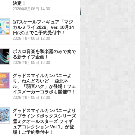
決定！
2026年8月06日 14:00
1/7スケールフィギュア「マジ
カルミライ 2026」Ver. 10月14
日(水)までご予約受付中！
2026年8月06日 12:00
ボカロ音楽を和楽器のみで奏で
る新ライブ企画！
2026年8月05日 18:00
グッドスマイルカンパニーよ
り、ねんどろいど 「亞北ネ
ル」「弱音ハク」が登場！フェ
イスメーカーコラボも開催中！
2026年8月05日 12:00
グッドスマイルカンパニーより
「ブラインドボックスシリーズ
雪ミクオールスターズ フィギ
ュアコレクション Vol.1」が登
場！ご予約受付中！