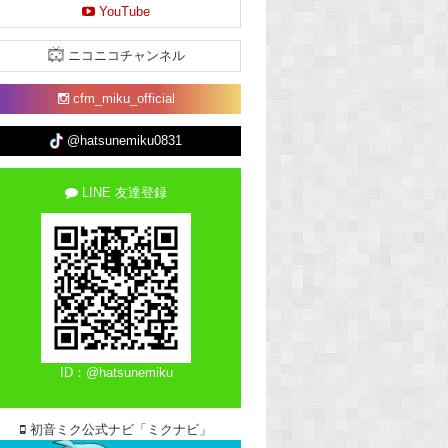
YouTube
ニコニコチャンネル
cfm_miku_official
@hatsunemiku0831
LINE 友達登録
ID：@hatsunemiku
初音ミク公式ナビ「ミクナビ」