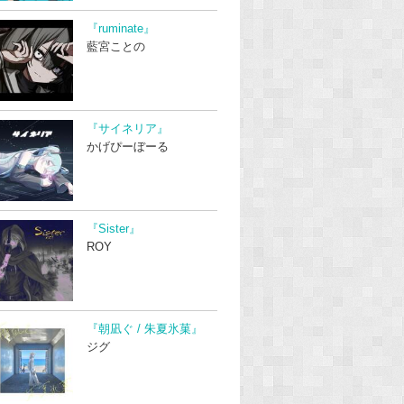
『ruminate』
藍宮ことの
『サイネリア』
かげぴーぼーる
『Sister』
ROY
『朝凪ぐ / 朱夏氷菓』
ジグ