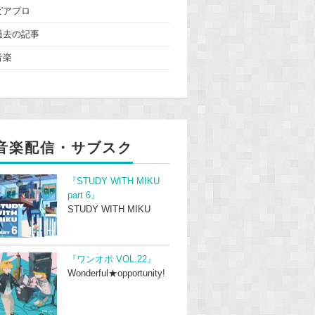
ピアプロ
過去の記事
音楽
音楽配信・サブスク
『STUDY WITH MIKU
part 6』
STUDY WITH MIKU
『ワンオポ VOL.22』
Wonderful★opportunity!