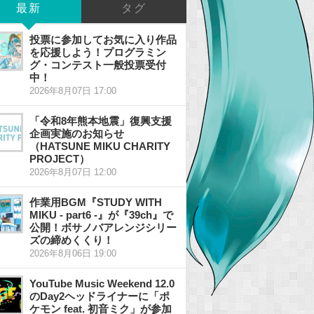
最新
タグ
投票に参加してお気に入り作品
を応援しよう！プログラミン
グ・コンテスト一般投票受付
中！
2026年8月07日 17:00
「令和8年熊本地震」復興支援
企画実施のお知らせ
（HATSUNE MIKU CHARITY
PROJECT）
2026年8月07日 12:00
作業用BGM『STUDY WITH
MIKU - part6 -』が『39ch』で
公開！ボサノバアレンジシリー
ズの締めくくり！
2026年8月06日 19:00
YouTube Music Weekend 12.0
のDay2ヘッドライナーに「ポ
ケモン feat. 初音ミク」が参加