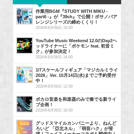
作業用BGM『STUDY WITH MIKU -
part6 -』が『39ch』で公開！ボサノバア
レンジシリーズの締めくくり！
2026年8月06日 19:00
YouTube Music Weekend 12.0のDay2ヘ
ッドライナーに「ポケモン feat. 初音ミ
ク」が参加決定！
2026年8月06日 14:00
1/7スケールフィギュア「マジカルミライ
2026」Ver. 10月14日(水)までご予約受付
中！
2026年8月06日 12:00
ボカロ音楽を和楽器のみで奏でる新ライ
ブ企画！
2026年8月05日 18:00
グッドスマイルカンパニーより、ねんど
ろいど 「亞北ネル」「弱音ハク」が登
場！フェイスメーカーコラボも開催中！