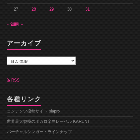
27
28
29
30
31
« 9月
11月 »
アーカイブ
ア
ー
カ
イ
ブ
RSS
各種リンク
コンテンツ投稿サイト piapro
世界最大規模のボカロ楽曲レーベル KARENT
バーチャルシンガー・ラインナップ