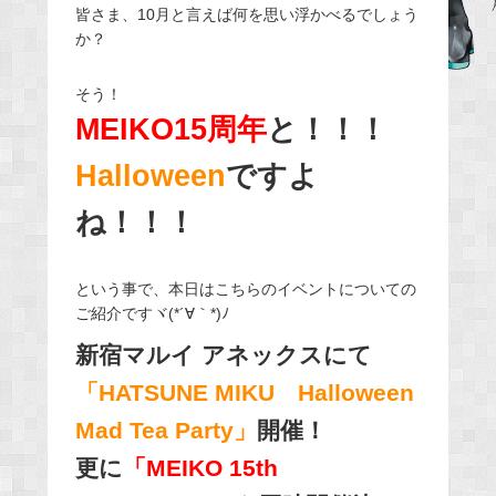
皆さま、10月と言えば何を思い浮かべるでしょう
e
か？
b
o
そう！
o
MEIKO15周年
と！！！
k
Halloween
ですよ
ね！！！
という事で、本日はこちらのイベントについての
ご紹介ですヾ(*´∀｀*)ﾉ
新宿マルイ アネックスにて
「HATSUNE MIKU Halloween
Mad Tea Party」
開催！
更に
「MEIKO 15th