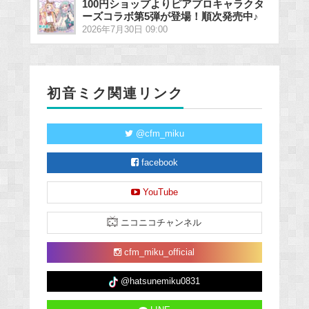
100円ショップよりピアプロキャラクタ
ーズコラボ第5弾が登場！順次発売中♪
2026年7月30日 09:00
初音ミク関連リンク
@cfm_miku
facebook
YouTube
ニコニコチャンネル
cfm_miku_official
@hatsunemiku0831