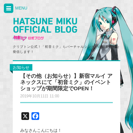
MENU
クリプトン公式！「初音ミク」らバーチャルシンガーの最新情報を
発信します！
お知らせ
【その他（お知らせ）】新宿マルイ ア
ネックスにて「初音ミク」のイベント
ショップが期間限定でOPEN！
2019年10月11日 11:00
X
F
a
みなさんこんにちは！
c