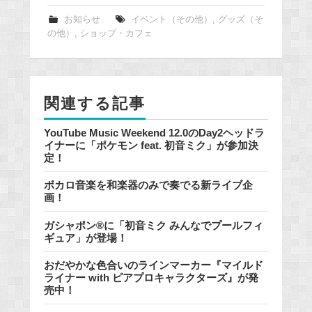
c
e
お知らせ
イベント（その他）
,
グッズ（そ
の他）
,
ショップ・カフェ
b
o
o
k
関連する記事
YouTube Music Weekend 12.0のDay2ヘッドラ
イナーに「ポケモン feat. 初音ミク」が参加決
定！
ボカロ音楽を和楽器のみで奏でる新ライブ企
画！
ガシャポン®に「初音ミク みんなでプールフィ
ギュア」が登場！
おだやかな色合いのラインマーカー『マイルド
ライナー with ピアプロキャラクターズ』が発
売中！