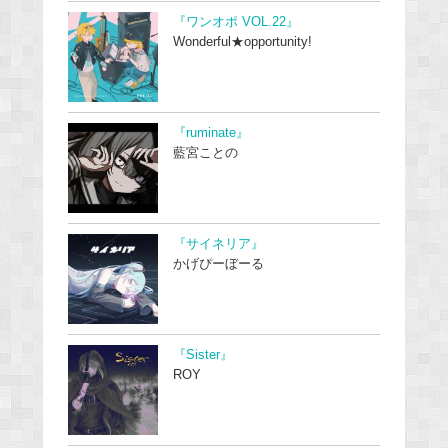
『ワンオポ VOL.22』
Wonderful★opportunity!
『ruminate』
藍宮ことの
『サイネリア』
かげぴーぼーる
『Sister』
ROY