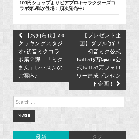
100円ショップよりピアプロキャラクターズコ
ラボ第5弾が登場！順次発売中♪
Post
【お知らせ】ABC
【プレゼント企
navigation
クッキングスタジ
画】ダブル"39"！
オ×初音ミクコラ
初音ミク公式
ボ第２弾！「ミク
Twitter15万&piapro公
まん」レッスンの
式Twitter2万フォロ
ご案内♪
ワー達成プレゼン
ト企画！
Search
for:
最新
タグ