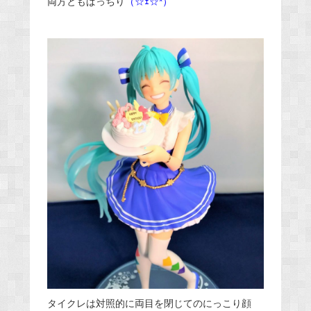
両方ともぱっちり
（☆ｪ☆*）
タイクレは対照的に両目を閉じてのにっこり顔