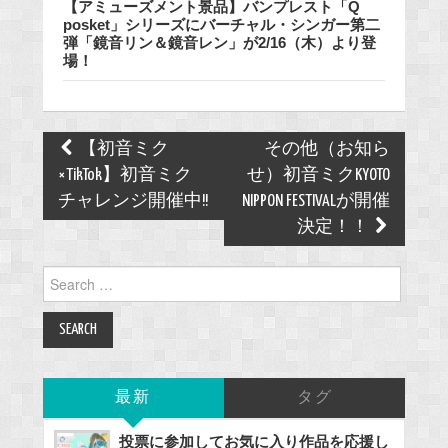
【アミューズメント景品】バンプレスト「Q
posket」シリーズにバーチャル・シンガー第二
弾「鏡音リン＆鏡音レン」が2/16（木）より登
場！
Post
【初音ミク
その他（お知ら
navigation
×TikTok】初音ミク
せ）初音ミクKYOTO
チャレンジ開催中!!
NIPPON FESTIVALが開催
決定！！
Search
for:
最新
タグ
投票に参加してお気に入り作品を応援し