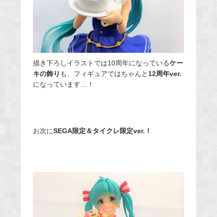
描き下ろしイラストでは10周年になっている
ケー
キの飾り
も、フィギュアではちゃんと
12周年ver.
になっています…！
お次に
SEGA限定＆タイクレ限定ver.！