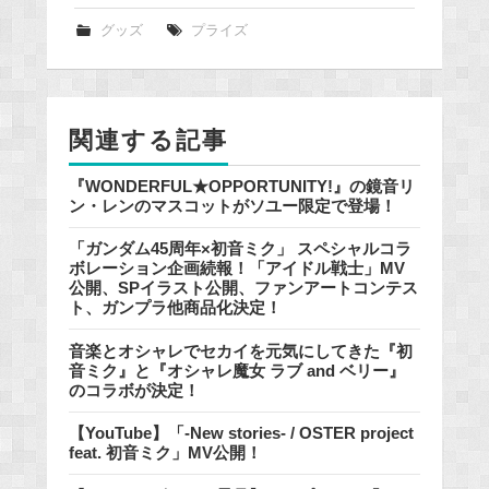
c
e
グッズ
プライズ
b
o
o
関連する記事
k
『WONDERFUL★OPPORTUNITY!』の鏡音リ
ン・レンのマスコットがソユー限定で登場！
「ガンダム45周年×初音ミク」 スペシャルコラ
ボレーション企画続報！「アイドル戦士」MV
公開、SPイラスト公開、ファンアートコンテス
ト、ガンプラ他商品化決定！
音楽とオシャレでセカイを元気にしてきた『初
音ミク』と『オシャレ魔女 ラブ and ベリー』
のコラボが決定！
【YouTube】「-New stories- / OSTER project
feat. 初音ミク」MV公開！