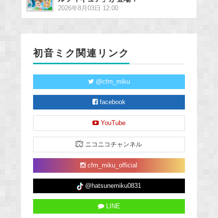
2026年8月03日 12:00
初音ミク関連リンク
@cfm_miku
facebook
YouTube
ニコニコチャンネル
cfm_miku_official
@hatsunemiku0831
LINE