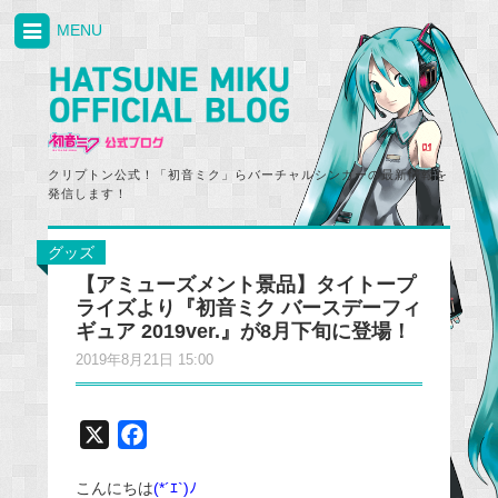
MENU
クリプトン公式！「初音ミク」らバーチャルシンガーの最新情報を
発信します！
グッズ
【アミューズメント景品】タイトープ
ライズより『初音ミク バースデーフィ
ギュア 2019ver.』が8月下旬に登場！
2019年8月21日 15:00
X
F
a
こんにちは
(*´ｴ`)ﾉ
c