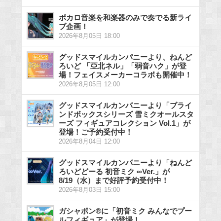
ボカロ音楽を和楽器のみで奏でる新ライ
ブ企画！
2026年8月05日 18:00
グッドスマイルカンパニーより、ねんど
ろいど 「亞北ネル」「弱音ハク」が登
場！フェイスメーカーコラボも開催中！
2026年8月05日 12:00
グッドスマイルカンパニーより「ブライ
ンドボックスシリーズ 雪ミクオールスタ
ーズ フィギュアコレクション Vol.1」が
登場！ご予約受付中！
2026年8月04日 12:00
グッドスマイルカンパニーより「ねんど
ろいどどーる 初音ミク ∞Ver.」が
8/19（水）まで好評予約受付中！
2026年8月03日 15:00
ガシャポン®に「初音ミク みんなでプー
ルフィギュア」が登場！