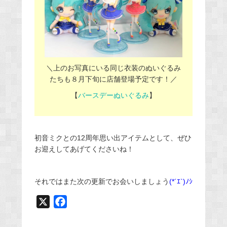
＼上のお写真にいる同じ衣装のぬいぐるみ
たちも８月下旬に店舗登場予定です！／
【
バースデーぬいぐるみ
】
初音ミクとの12周年思い出アイテムとして、ぜひ
お迎えしてあげてくださいね！
それではまた次の更新でお会いしましょう
(*´ｴ`)ﾉｼ
X
F
a