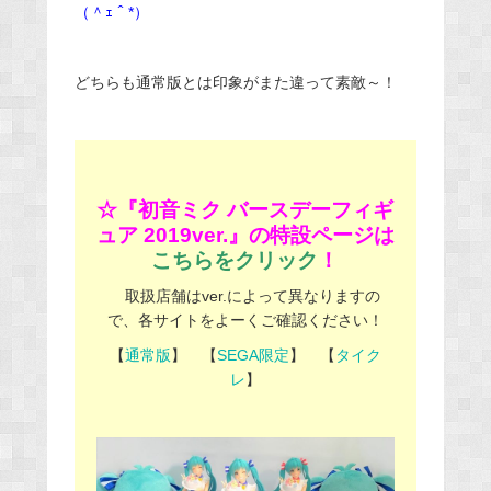
（＾ｪ＾*）
どちらも通常版とは印象がまた違って素敵～！
☆『初音ミク バースデーフィギ
ュア 2019ver.』の特設ページは
こちらをクリック
！
取扱店舗はver.によって異なりますの
で、各サイトをよーくご確認ください！
【
通常版
】 【
SEGA限定
】 【
タイク
レ
】