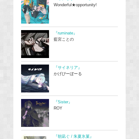
Wonderful★opportunity!
『ruminate』
藍宮ことの
『サイネリア』
かげぴーぼーる
『Sister』
ROY
『朝凪ぐ / 朱夏氷菓』