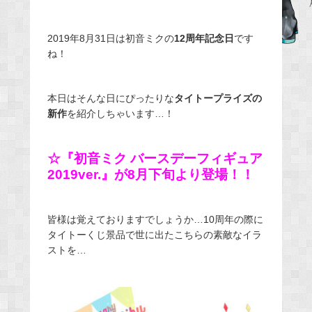
e
b
2019年8月31日は初音ミクの
12周年記念日
です
o
ね！
o
k
本日はそんな日にぴったりな
タイトープライズの
新作
を紹介しちゃいます…！
☆『初音ミク バースデーフィギュア
2019ver.』が8月下旬より登場！！
皆様は覚えておりますでしょうか…10周年の際に
タイトーくじ景品で世に出たこちらの素敵なイラ
ストを…