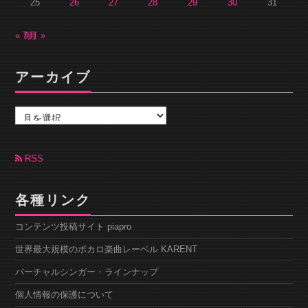
25
26
27
28
29
30
31
« 7月
9月 »
アーカイブ
ア
ー
カ
イ
ブ
RSS
各種リンク
コンテンツ投稿サイト piapro
世界最大規模のボカロ楽曲レーベル KARENT
バーチャルシンガー・ラインナップ
個人情報の保護について