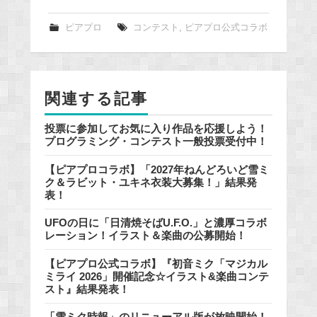
c
e
ピアプロ
コンテスト
,
ピアプロ公式コラボ
b
o
o
関連する記事
k
投票に参加してお気に入り作品を応援しよう！
プログラミング・コンテスト一般投票受付中！
【ピアプロコラボ】「2027年ねんどろいど雪ミ
ク＆ラビット・ユキネ衣装大募集！」結果発
表！
UFOの日に「日清焼そばU.F.O.」と濃厚コラボ
レーション！イラスト＆楽曲の公募開始！
【ピアプロ公式コラボ】『初音ミク「マジカル
ミライ 2026」開催記念☆イラスト&楽曲コンテ
スト』結果発表！
「雪ミク時報」のリニューアル版が放映開始！