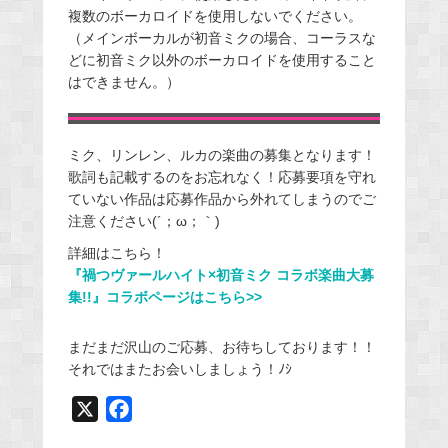
複数のボーカロイドを使用しないでください。
（メインボーカルが初音ミクの場合、コーラスな
どに初音ミク以外のボーカロイドを使用すること
はできません。）
ミク、リンレン、ルカの楽曲の募集となります！
歌詞も記載するのをお忘れなく！応募要項を守れ
ていない作品は応募作品から外れてしまうのでご
注意ください(´；ω；｀)
詳細はこちら！
『禍つヴァールハイト×初音ミク コラボ楽曲大募
集!!』コラボページはこちら>>
まだまだ沢山のご応募、お待ちしております！！
それではまたお会いしましょう！ﾉｼ
X
F
a