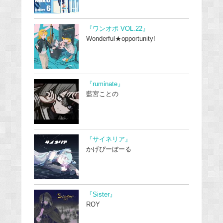
『ワンオポ VOL.22』
Wonderful★opportunity!
『ruminate』
藍宮ことの
『サイネリア』
かげぴーぼーる
『Sister』
ROY