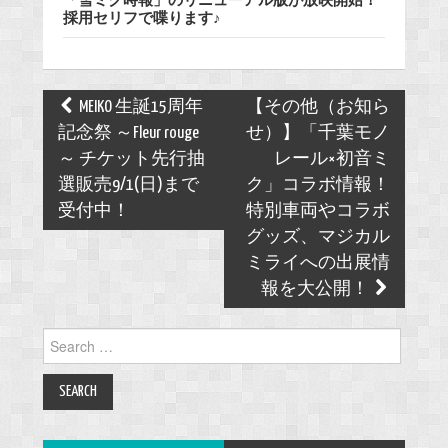
採用セリフで喋ります♪
Post
MEIKO 生誕15周年
【その他（お知ら
navigation
記念祭 ～Fleur rouge
せ）】「千葉モノ
～ チケット先行抽
レール×初音ミ
選販売9/1(日)まで
ク」コラボ情報！
受付中！
特別車両やコラボ
グッズ、マジカル
ミライへの出展情
報を大公開！
Search
for: