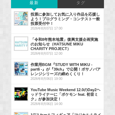
最新
タグ
投票に参加してお気に入り作品を応援し
よう！プログラミング・コンテスト一般
投票受付中！
2026年8月07日 17:00
「令和8年熊本地震」復興支援企画実施
のお知らせ（HATSUNE MIKU
CHARITY PROJECT）
2026年8月07日 12:00
作業用BGM『STUDY WITH MIKU -
part6 -』が『39ch』で公開！ボサノバア
レンジシリーズの締めくくり！
2026年8月06日 19:00
YouTube Music Weekend 12.0のDay2ヘ
ッドライナーに「ポケモン feat. 初音ミ
ク」が参加決定！
2026年8月06日 14:00
1/7スケールフィギュア「マジカルミライ