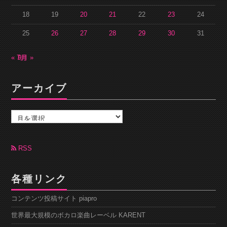
18
19
20
21
22
23
24
25
26
27
28
29
30
31
« 7月
9月 »
アーカイブ
ア
ー
カ
イ
ブ
RSS
各種リンク
コンテンツ投稿サイト piapro
世界最大規模のボカロ楽曲レーベル KARENT