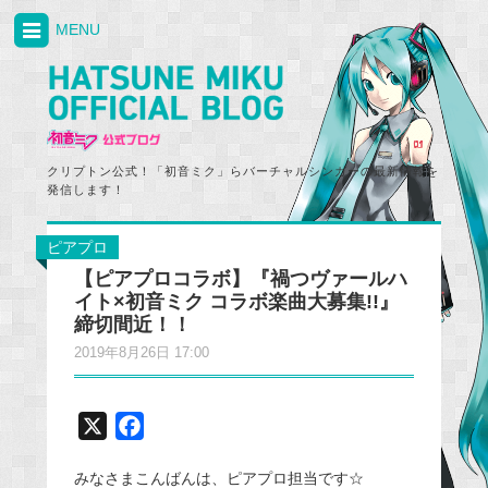
MENU
クリプトン公式！「初音ミク」らバーチャルシンガーの最新情報を
発信します！
ピアプロ
【ピアプロコラボ】『禍つヴァールハ
イト×初音ミク コラボ楽曲大募集!!』
締切間近！！
2019年8月26日 17:00
X
F
a
みなさまこんばんは、ピアプロ担当です☆
c