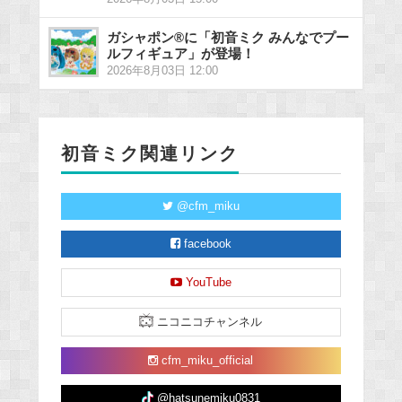
ガシャポン®に「初音ミク みんなでプー
ルフィギュア」が登場！
2026年8月03日 12:00
初音ミク関連リンク
@cfm_miku
facebook
YouTube
ニコニコチャンネル
cfm_miku_official
@hatsunemiku0831