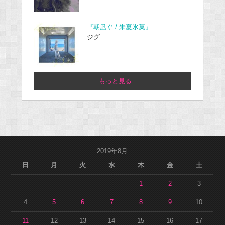
『朝凪ぐ / 朱夏氷菓』
ジグ
...もっと見る
2019年8月
日
月
火
水
木
金
土
1
2
3
4
5
6
7
8
9
10
11
12
13
14
15
16
17