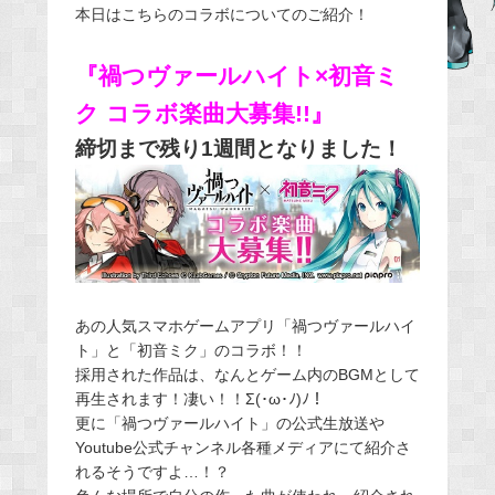
本日はこちらのコラボについてのご紹介！
e
b
『禍つヴァールハイト×初音ミ
o
o
ク コラボ楽曲大募集!!』
k
締切まで残り1週間となりました！
あの人気スマホゲームアプリ「禍つヴァールハイ
ト」と「初音ミク」のコラボ！！
採用された作品は、なんとゲーム内のBGMとして
再生されます！凄い！！Σ(･ω･ﾉ)ﾉ！
更に「禍つヴァールハイト」の公式生放送や
Youtube公式チャンネル各種メディアにて紹介さ
れるそうですよ…！？