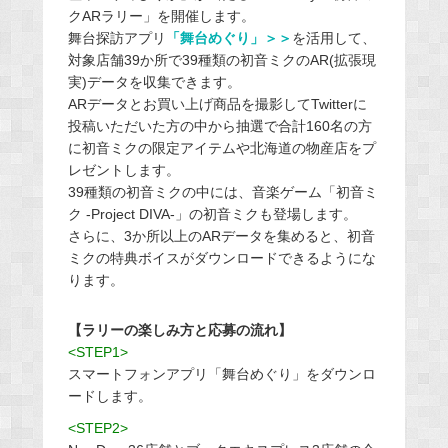
クARラリー」を開催します。
舞台探訪アプリ
「舞台めぐり」＞＞
を活用して、
対象店舗39か所で39種類の初音ミクのAR(拡張現
実)データを収集できます。
ARデータとお買い上げ商品を撮影してTwitterに
投稿いただいた方の中から抽選で合計160名の方
に初音ミクの限定アイテムや北海道の物産店をプ
レゼントします。
39種類の初音ミクの中には、音楽ゲーム「初音ミ
ク
-Project DIVA-
」の初音ミクも登場します。
さらに、3か所以上のARデータを集めると、初音
ミクの特典ボイスがダウンロードできるようにな
ります。
【ラリーの楽しみ方と応募の流れ】
<STEP1>
スマートフォンアプリ「舞台めぐり」をダウンロ
ードします。
<STEP2>