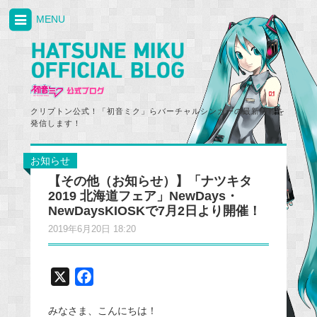
MENU
クリプトン公式！「初音ミク」らバーチャルシンガーの最新情報を
発信します！
お知らせ
【その他（お知らせ）】「ナツキタ
2019 北海道フェア」NewDays・
NewDaysKIOSKで7月2日より開催！
2019年6月20日 18:20
X
F
a
みなさま、こんにちは！
c