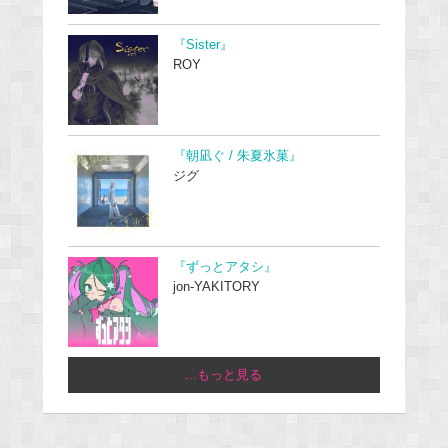
『Sister』
ROY
『朝凪ぐ / 朱夏氷菓』
ジグ
『ずっとアタシ』
jon-YAKITORY
...もっと見る