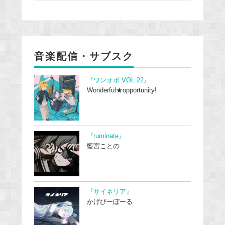
音楽配信・サブスク
『ワンオポ VOL.22』
Wonderful★opportunity!
『ruminate』
藍宮ことの
『サイネリア』
かげぴーぼーる