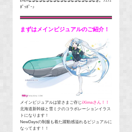
ε=ε=⋤⋥⋤⋥⋤⋥⋤⋥⋤⋥⋤⋥⋤⋥⋤⋥⋤⋥⋤⋧。ｼｭｼｭ
ﾎﾟｯﾎﾟｰ♪
まずはメインビジュアルのご紹介！
メインビジュアルは皆さまご存じ
iXimaさん！！
北海道新幹線と雪ミクのコラボレーションイラス
トになります！
NewDaysの制服も着た躍動感溢れるビジュアルに
なってます！！