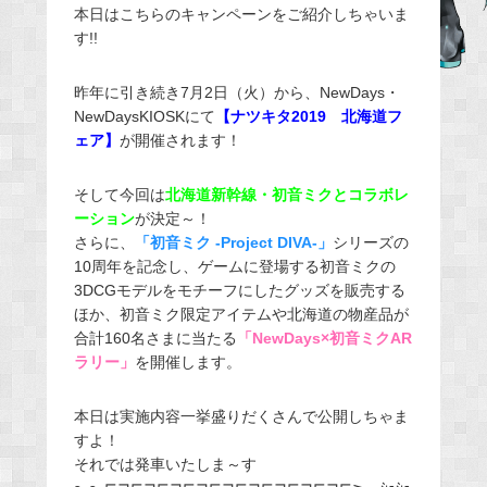
本日はこちらのキャンペーンをご紹介しちゃいま
e
す!!
b
o
昨年に引き続き7月2日（火）から、NewDays・
o
NewDaysKIOSKにて
【ナツキタ2019 北海道フ
k
ェア】
が開催されます！
そして今回は
北海道新幹線・初音ミクとコラボレ
ーション
が決定～！
さらに、
「初音ミク
-Project DIVA-
」
シリーズの
10周年を記念し、ゲームに登場する初音ミクの
3DCGモデルをモチーフにしたグッズを販売する
ほか、初音ミク限定アイテムや北海道の物産品が
合計160名さまに当たる
「NewDays×初音ミクAR
ラリー」
を開催します。
本日は実施内容一挙盛りだくさんで公開しちゃま
すよ！
それでは発車いたしま～す