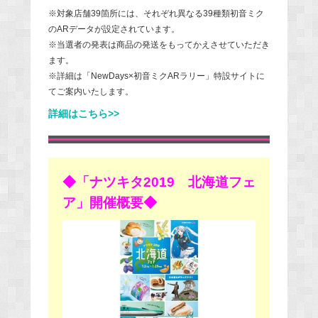
※対象店舗39箇所には、それぞれ異なる39種類初音ミク
のARデータが設定されています。
※当選者の発表は商品の発送をもってかえさせていただき
ます。
※詳細は「NewDays×初音ミクARラリー」特設サイトに
てご案内いたします。
詳細はこちら>>
◆「ナツキタ2019 北海道フェ
ア」開催概要◆