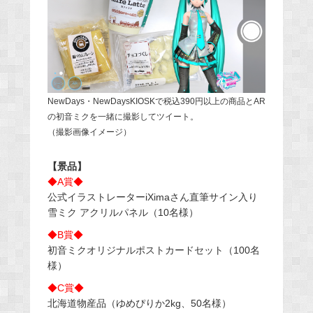
NewDays・NewDaysKIOSKで税込390円以上の商品とAR
の初音ミクを一緒に撮影してツイート。
（撮影画像イメージ）
【景品】
◆A賞◆
公式イラストレーターiXimaさん直筆サイン入り
雪ミク アクリルパネル（10名様）
◆B賞◆
初音ミクオリジナルポストカードセット（100名
様）
◆C賞◆
北海道物産品（ゆめぴりか2kg、50名様）