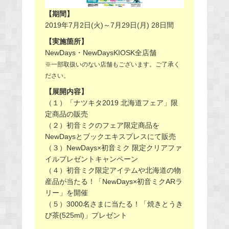
【期間】
2019年7月2日(火)～7月29日(月) 28日間
【実施箇所】
NewDays・NewDaysKIOSK全店舗
※一部取扱いのない店舗もございます。ご了承く
ださい。
【展開内容】
（１）「ナツキタ2019 北海道フェア」限
定商品の販売
（２）初音ミクのフェア限定商品を
NewDaysとブックエキスプレスにて販売
（３）NewDays×初音ミク 限定クリアファ
イルプレゼントキャンペーン
（４）初音ミク限定アイテムや北海道の物
産品が当たる！「NewDays×初音ミクARラ
リー」を開催
（５）3000名さまに当たる！「焼きとうき
び茶(525ml)」プレゼント