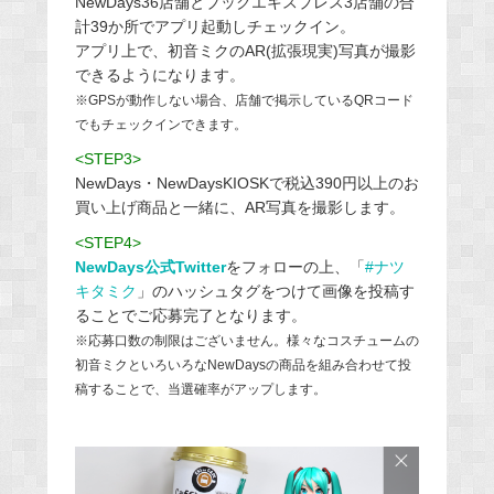
NewDays36店舗とブックエキスプレス3店舗の合
計39か所でアプリ起動しチェックイン。
アプリ上で、初音ミクのAR(拡張現実)写真が撮影
できるようになります。
※GPSが動作しない場合、店舗で掲示しているQRコード
でもチェックインできます。
<STEP3>
NewDays・NewDaysKIOSKで税込390円以上のお
買い上げ商品と一緒に、AR写真を撮影します。
<STEP4>
NewDays公式Twitter
をフォローの上、「
#ナツ
キタミク
」のハッシュタグをつけて画像を投稿す
ることでご応募完了となります。
※応募口数の制限はございません。様々なコスチュームの
初音ミクといろいろなNewDaysの商品を組み合わせて投
稿することで、当選確率がアップします。