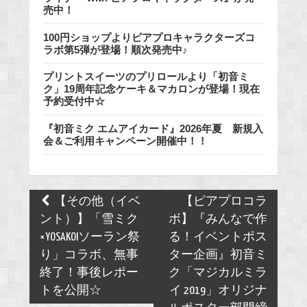
売中！
100円ショップよりピアプロキャラクターズコ
ラボ第5弾が登場！順次発売中♪
プリントスイーツのプリロールより「初音ミ
ク」19周年記念ケーキ＆マカロンが登場！現在
予約受付中☆
『初音ミク エムアイカード』2026年夏 新規入
会＆ご利用キャンペーン開催中！！
Post
【その他（イベ
【ピアプロコラ
navigation
ント）】「雪ミク
ボ】『みんなで作
×YOSAKOIソーラン祭
る！イベントポス
り」コラボ、無事
ター企画』初音ミ
終了！事後レポー
ク「マジカルミラ
トを公開☆
イ 2019」オリジナ