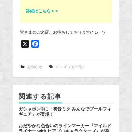
詳細はこちら＞＞
皆さまのご来店、お待ちしております(*´ω｀*)
X
F
a
c
e
お知らせ
グッズ（その他）
b
o
o
関連する記事
k
ガシャポン®に「初音ミク みんなでプールフィ
ギュア」が登場！
おだやかな色合いのラインマーカー『マイルド
ライナー with ピアプロキャラクターズ』が発