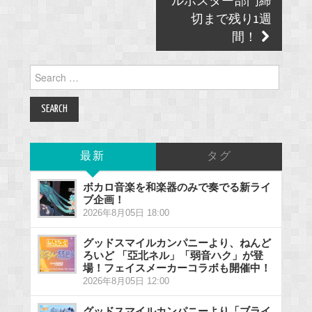
ルポスター部門締
切まで残り1週
間！
Search
for:
最新
タグ
ボカロ音楽を和楽器のみで奏でる新ライ
ブ企画！
2026年8月05日 18:00
グッドスマイルカンパニーより、ねんど
ろいど 「亞北ネル」「弱音ハク」が登
場！フェイスメーカーコラボも開催中！
2026年8月05日 12:00
グッドスマイルカンパニーより「ブライ