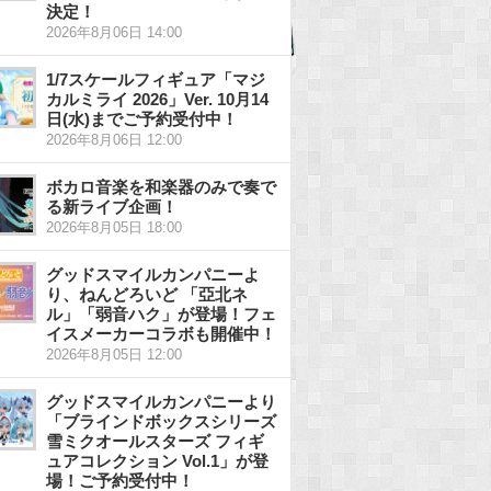
決定！
2026年8月06日 14:00
1/7スケールフィギュア「マジ
カルミライ 2026」Ver. 10月14
日(水)までご予約受付中！
2026年8月06日 12:00
ボカロ音楽を和楽器のみで奏で
る新ライブ企画！
2026年8月05日 18:00
グッドスマイルカンパニーよ
り、ねんどろいど 「亞北ネ
ル」「弱音ハク」が登場！フェ
イスメーカーコラボも開催中！
2026年8月05日 12:00
グッドスマイルカンパニーより
「ブラインドボックスシリーズ
雪ミクオールスターズ フィギ
ュアコレクション Vol.1」が登
場！ご予約受付中！