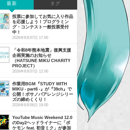
最新
タグ
投票に参加してお気に入り作品
を応援しよう！プログラミン
グ・コンテスト一般投票受付
中！
2026年8月07日 17:00
「令和8年熊本地震」復興支援
企画実施のお知らせ
（HATSUNE MIKU CHARITY
PROJECT）
2026年8月07日 12:00
作業用BGM『STUDY WITH
MIKU - part6 -』が『39ch』で
公開！ボサノバアレンジシリー
ズの締めくくり！
2026年8月06日 19:00
YouTube Music Weekend 12.0
のDay2ヘッドライナーに「ポ
ケモン feat. 初音ミク」が参加