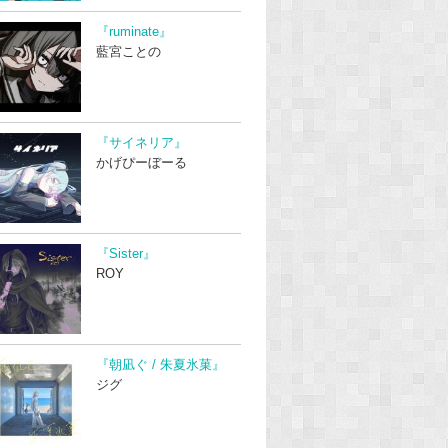
『ruminate』
藍宮ことの
『サイネリア』
かげぴーぼーる
『Sister』
ROY
『朝凪ぐ / 朱夏氷菓』
ジグ