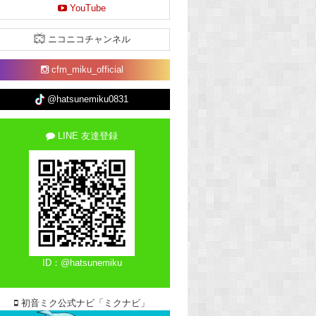
YouTube
ニコニコチャンネル
cfm_miku_official
@hatsunemiku0831
LINE 友達登録
ID：@hatsunemiku
初音ミク公式ナビ「ミクナビ」