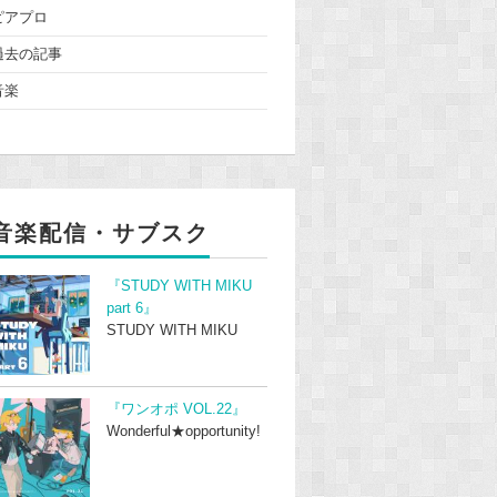
ピアプロ
過去の記事
音楽
音楽配信・サブスク
『STUDY WITH MIKU
part 6』
STUDY WITH MIKU
『ワンオポ VOL.22』
Wonderful★opportunity!