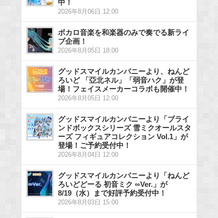
中！
2026年8月06日 12:00
ボカロ音楽を和楽器のみで奏でる新ライ
ブ企画！
2026年8月05日 18:00
グッドスマイルカンパニーより、ねんど
ろいど 「亞北ネル」「弱音ハク」が登
場！フェイスメーカーコラボも開催中！
2026年8月05日 12:00
グッドスマイルカンパニーより「ブライ
ンドボックスシリーズ 雪ミクオールスタ
ーズ フィギュアコレクション Vol.1」が
登場！ご予約受付中！
2026年8月04日 12:00
グッドスマイルカンパニーより「ねんど
ろいどどーる 初音ミク ∞Ver.」が
8/19（水）まで好評予約受付中！
2026年8月03日 15:00