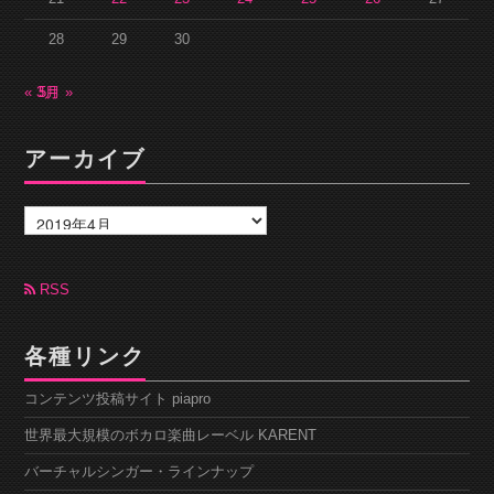
28
29
30
« 3月
5月 »
アーカイブ
ア
ー
カ
イ
ブ
RSS
各種リンク
コンテンツ投稿サイト piapro
世界最大規模のボカロ楽曲レーベル KARENT
バーチャルシンガー・ラインナップ