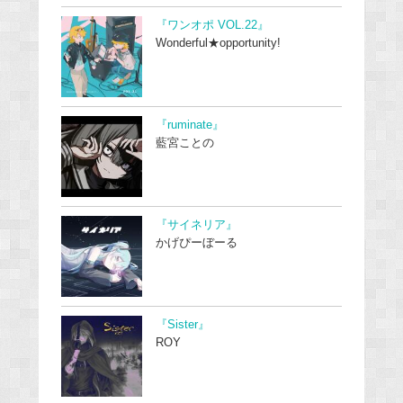
『ワンオポ VOL.22』
Wonderful★opportunity!
『ruminate』
藍宮ことの
『サイネリア』
かげぴーぼーる
『Sister』
ROY