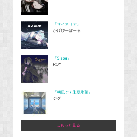
『サイネリア』
かげぴーぼーる
『Sister』
ROY
『朝凪ぐ / 朱夏氷菓』
ジグ
...もっと見る