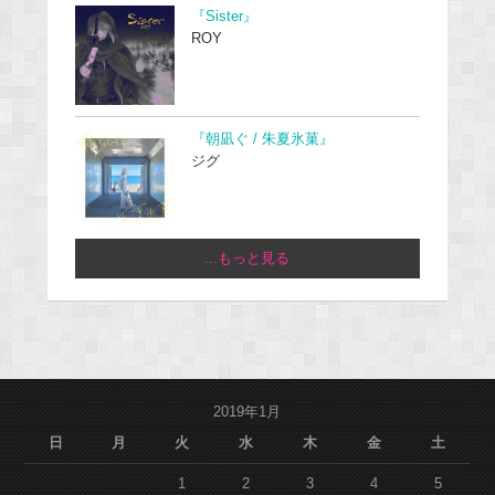
『Sister』
ROY
『朝凪ぐ / 朱夏氷菓』
ジグ
...もっと見る
2019年1月
日
月
火
水
木
金
土
1
2
3
4
5