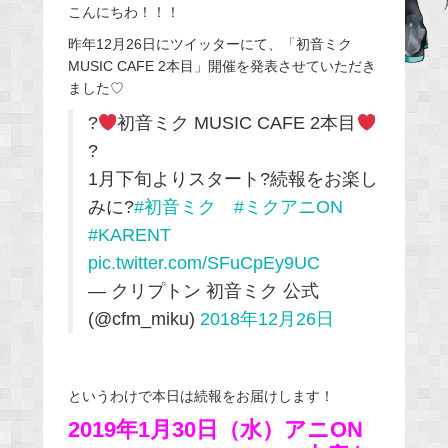
こんにちわ！！！
c
e
昨年12月26日にツイッターにて、「初音ミク
MUSIC CAFE 2本目」開催を発表させていただき
b
ました♡
o
o
?
初音ミク MUSIC CAFE 2本目
k
?
1月下旬よりスタート?続報をお楽し
みに?
#初音ミク
#ミクアニON
#KARENT
pic.twitter.com/SFuCpEy9UC
— クリプトン 初音ミク 公式
(@cfm_miku)
2018年12月26日
というわけで本日は続報をお届けします！
2019年1月30日（水）アニON