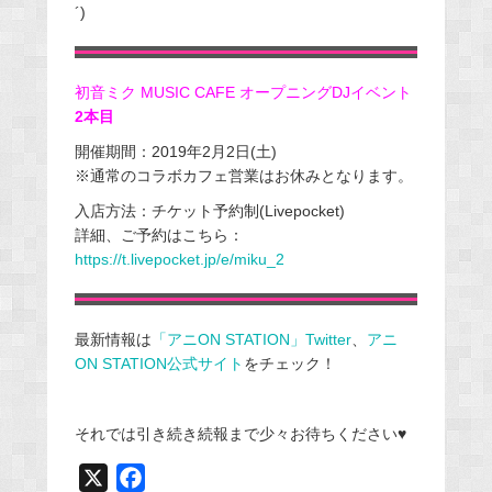
´)
初音ミク MUSIC CAFE オープニングDJイベント
2本目
開催期間：2019年2月2日(土)
※通常のコラボカフェ営業はお休みとなります。
入店方法：チケット予約制(Livepocket)
詳細、ご予約はこちら：
https://t.livepocket.jp/e/miku_2
最新情報は
「アニON STATION」Twitter
、
アニ
ON STATION公式サイト
をチェック！
それでは引き続き続報まで少々お待ちください♥
X
F