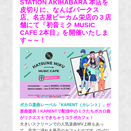
STATION AKIHABARA 本店を
皮切りに、なんばパークス
店、名古屋ビーカム栄店の３店
舗にて「初音ミク MUSIC
CAFE 2本目」を開催いたしま
す～～！
ボカロ楽曲レーベル「KARENT（カレント）」
が
楽曲提供！KARENTで配信中のミクたちボカロ曲
がリクエストできちゃうコラボカフェ！
大きいスクリーンでの人気楽曲MV上映もあっ
て、音楽に浸れる最高のカフェなのです（*^○^*）