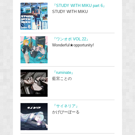
『STUDY WITH MIKU part 6』
STUDY WITH MIKU
『ワンオポ VOL.22』
Wonderful★opportunity!
『ruminate』
藍宮ことの
『サイネリア』
かげぴーぼーる