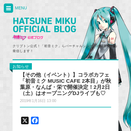
MENU
クリプトン公式！「初音ミク」らバーチャルシンガーの最新情報を
発信します！
お知らせ
【その他（イベント）】コラボカフェ
「初音ミク MUSIC CAFE 2本目」が秋
葉原・なんば・栄で開催決定！2月2日
（土）はオープニングDJライブも♡
2019年1月16日 13:00
X
F
a