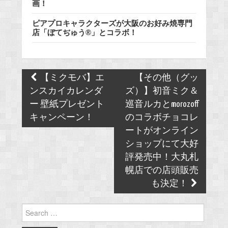
画！
ピアプロキャラクターズが大阪のお好み焼専門
店「ぼてぢゅう®」とコラボ！
Post
【ミクモバ】エ
【その他（グッ
navigation
ンスカイカレンダ
ズ）】初音ミク＆
ー 壁紙プレゼント
巡音ルカとmorozoff
キャンペーン！
のコラボチョコレ
ートがオンライン
ショップにて大好
評発売中！大丸札
幌店での店頭販売
も決定！
Search
for: