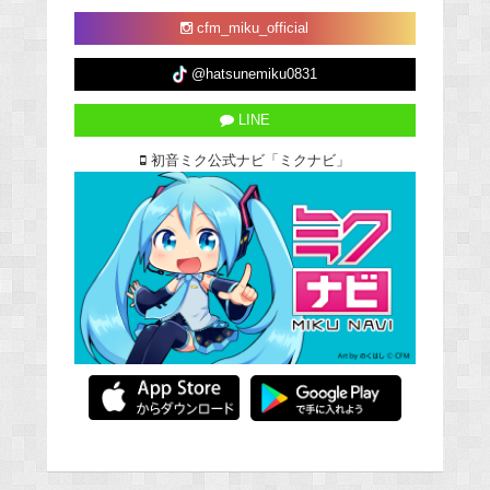
cfm_miku_official
@hatsunemiku0831
LINE
初音ミク公式ナビ「ミクナビ」