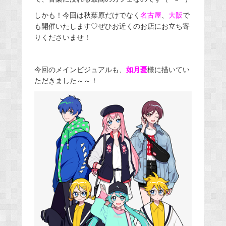
しかも！今回は秋葉原だけでなく
名古屋
、
大阪
で
も開催いたします♡ぜひお近くのお店にお立ち寄
りくださいませ！
今回のメインビジュアルも、
如月憂
様に描いてい
ただきました～～！