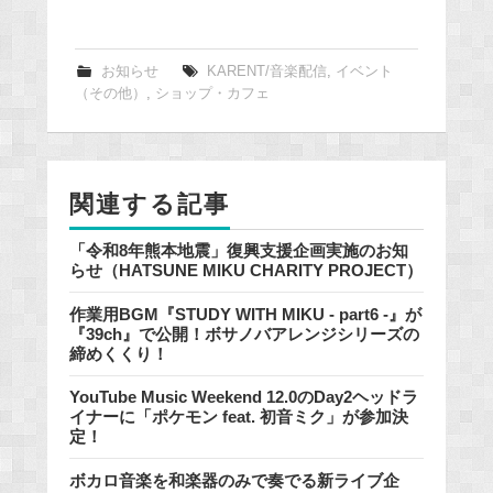
a
c
e
お知らせ
KARENT/音楽配信
,
イベント
（その他）
,
ショップ・カフェ
b
o
o
k
関連する記事
「令和8年熊本地震」復興支援企画実施のお知
らせ（HATSUNE MIKU CHARITY PROJECT）
作業用BGM『STUDY WITH MIKU - part6 -』が
『39ch』で公開！ボサノバアレンジシリーズの
締めくくり！
YouTube Music Weekend 12.0のDay2ヘッドラ
イナーに「ポケモン feat. 初音ミク」が参加決
定！
ボカロ音楽を和楽器のみで奏でる新ライブ企