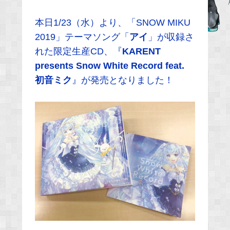
e
本日1/23（水）より、「SNOW MIKU
b
2019」テーマソング「
アイ
」が収録さ
o
れた限定生産CD、『
o
KARENT
k
presents Snow White Record feat.
初音ミク
』が発売となりました！