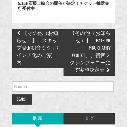
5.1ch応援上映会の開催が決定！チケット抽選先
行受付中！
Post
【その他（お知
【その他（お知ら
navigation
らせ）】「スキッ
せ）】「HATSUNE
プ with 初音ミク」7
MIKU CHARITY
インチ化のご案
PROJECT」、初音ミ
内！
クシンフォニーに
て実施決定☆
Search
for:
最新
タグ