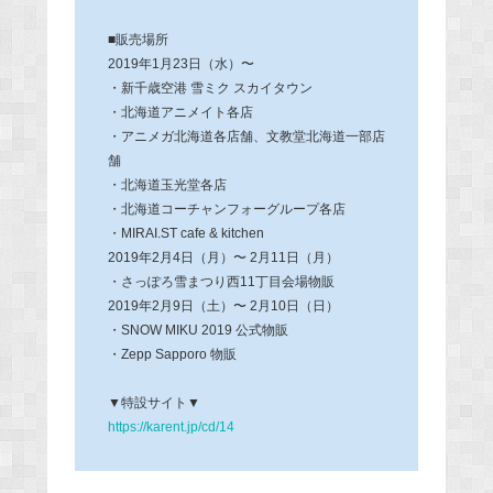
■販売場所
2019年1月23日（水）〜
・新千歳空港 雪ミク スカイタウン
・北海道アニメイト各店
・アニメガ北海道各店舗、文教堂北海道一部店
舗
・北海道玉光堂各店
・北海道コーチャンフォーグループ各店
・MIRAI.ST cafe & kitchen
2019年2月4日（月）〜 2月11日（月）
・さっぽろ雪まつり西11丁目会場物販
2019年2月9日（土）〜 2月10日（日）
・SNOW MIKU 2019 公式物販
・Zepp Sapporo 物販
▼特設サイト▼
https://karent.jp/cd/14