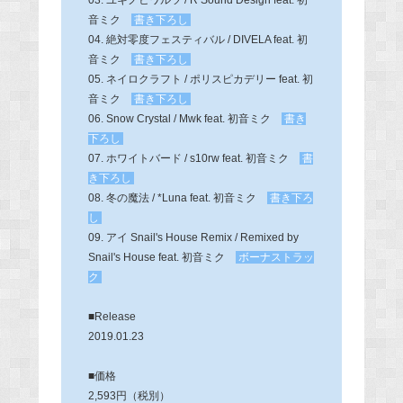
音ミク
書き下ろし
04. 絶対零度フェスティバル / DIVELA feat. 初
音ミク
書き下ろし
05. ネイロクラフト / ポリスピカデリー feat. 初
音ミク
書き下ろし
06. Snow Crystal / Mwk feat. 初音ミク
書き
下ろし
07. ホワイトバード / s10rw feat. 初音ミク
書
き下ろし
08. 冬の魔法 / *Luna feat. 初音ミク
書き下ろ
し
09. アイ Snail's House Remix / Remixed by
Snail's House feat. 初音ミク
ボーナストラッ
ク
■Release
2019.01.23
■価格
2,593円（税別）