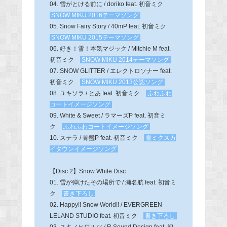
04. 雪がとける前に / doriko feat. 初音ミク
SNOW MIKU 2016テーマソング
05. Snow Fairy Story / 40mP feat. 初音ミク
SNOW MIKU 2015テーマソング
06. 好き！雪！本気マジック / Mitchie M feat.
初音ミク
SNOW MIKU 2014テーマソング
07. SNOW GLITTER / エレクトロソナー feat.
初音ミク
SNOW MIKU 2013公認ソング
08. ユキソラ / とあ feat. 初音ミク
ふわふわ
コートイメージソング
09. White & Sweet / ラマーズP feat. 初音ミ
ク
ふわふわコートイメージソング
10. ステラ / 骨盤P feat. 初音ミク
雪ミクスカ
イタウンイメージソング
【Disc 2】Snow White Disc
01. 雪が弾けたその場所で / 瀬名航 feat. 初音ミ
ク
書き下ろし
02. Happy!! Snow World!! / EVERGREEN
LELAND STUDIO feat. 初音ミク
書き下ろし
03. ユキノヒワルツ / R Sound Design feat. 初