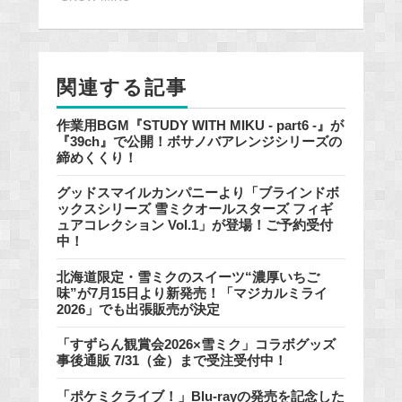
b
o
o
k
関連する記事
作業用BGM『STUDY WITH MIKU - part6 -』が
『39ch』で公開！ボサノバアレンジシリーズの
締めくくり！
グッドスマイルカンパニーより「ブラインドボ
ックスシリーズ 雪ミクオールスターズ フィギ
ュアコレクション Vol.1」が登場！ご予約受付
中！
北海道限定・雪ミクのスイーツ“濃厚いちご
味”が7月15日より新発売！「マジカルミライ
2026」でも出張販売が決定
「すずらん観賞会2026×雪ミク」コラボグッズ
事後通販 7/31（金）まで受注受付中！
「ポケミクライブ！」Blu-rayの発売を記念した