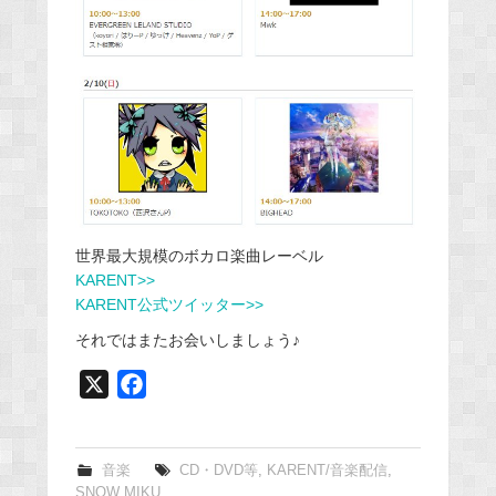
世界最大規模のボカロ楽曲レーベル
KARENT>>
KARENT公式ツイッター>>
それではまたお会いしましょう♪
X
F
a
c
e
音楽
CD・DVD等
,
KARENT/音楽配信
,
SNOW MIKU