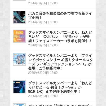
2026年8月06日 12:00
ボカロ音楽を和楽器のみで奏でる新ライ
ブ企画！
2026年8月05日 18:00
グッドスマイルカンパニーより、ねんど
ろいど 「亞北ネル」「弱音ハク」が登
場！フェイスメーカーコラボも開催中！
2026年8月05日 12:00
グッドスマイルカンパニーより「ブライ
ンドボックスシリーズ 雪ミクオールスタ
ーズ フィギュアコレクション Vol.1」が
登場！ご予約受付中！
2026年8月04日 12:00
グッドスマイルカンパニーより「ねんど
ろいどどーる 初音ミク ∞Ver.」が
8/19（水）まで好評予約受付中！
2026年8月03日 15:00