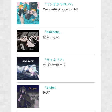
『ワンオポ VOL.22』
Wonderful★opportunity!
『ruminate』
藍宮ことの
『サイネリア』
かげぴーぼーる
『Sister』
ROY