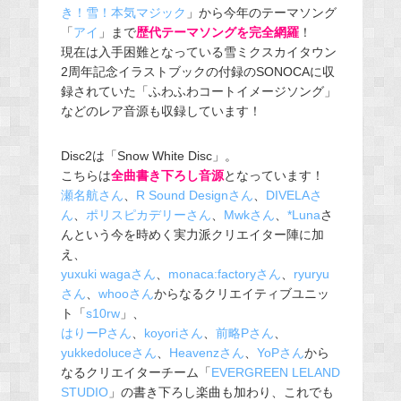
き！雪！本気マジック
」から今年のテーマソング
「
アイ
」まで
歴代テーマソングを完全網羅
！
現在は入手困難となっている雪ミクスカイタウン
2周年記念イラストブックの付録のSONOCAに収
録されていた「ふわふわコートイメージソング」
などのレア音源も収録しています！
Disc2は「Snow White Disc」。
こちらは
全曲書き下ろし音源
となっています！
瀬名航さん
、
R Sound Designさん
、
DIVELAさ
ん
、
ポリスピカデリーさん
、
Mwkさん
、
*Luna
さ
んという今を時めく実力派クリエイター陣に加
え、
yuxuki wagaさん
、
monaca:factoryさん
、
ryuryu
さん
、
whooさん
からなるクリエイティブユニッ
ト「
s10rw
」、
はりーPさん
、
koyoriさん
、
前略Pさん
、
yukkedoluceさん
、
Heavenzさん
、
YoPさん
から
なるクリエイターチーム「
EVERGREEN LELAND
STUDIO
」の書き下ろし楽曲も加わり、これでも