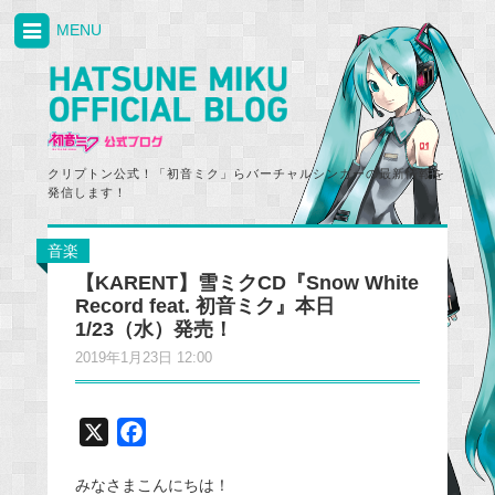
MENU
クリプトン公式！「初音ミク」らバーチャルシンガーの最新情報を
発信します！
音楽
【KARENT】雪ミクCD『Snow White
Record feat. 初音ミク』本日
1/23（水）発売！
2019年1月23日 12:00
X
F
a
みなさまこんにちは！
c