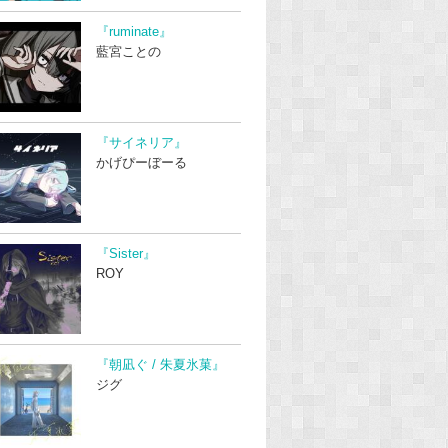
『ruminate』
藍宮ことの
『サイネリア』
かげぴーぼーる
『Sister』
ROY
『朝凪ぐ / 朱夏氷菓』
ジグ