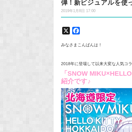
弾！新ビジュアルを使
2019年1月8日 17:00
X
F
a
みなさまこんばんは！
c
e
b
2018年に登場して以来大変な人気コ
o
「SNOW MIKU×HEL
o
紹介です♪
k