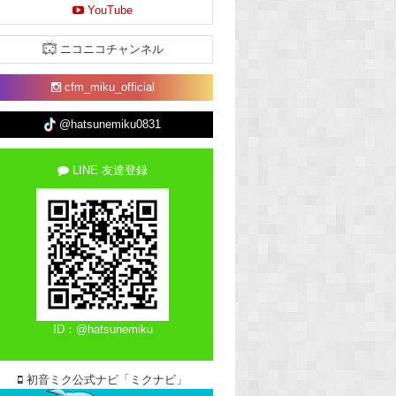
YouTube
ニコニコチャンネル
cfm_miku_official
@hatsunemiku0831
LINE 友達登録
ID：@hatsunemiku
初音ミク公式ナビ「ミクナビ」