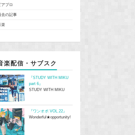
ピアプロ
過去の記事
音楽
音楽配信・サブスク
『STUDY WITH MIKU
part 6』
STUDY WITH MIKU
『ワンオポ VOL.22』
Wonderful★opportunity!