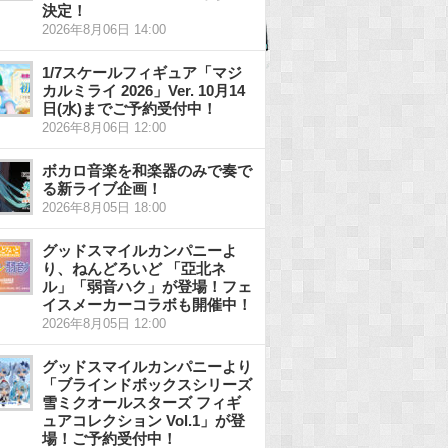
決定！
2026年8月06日 14:00
1/7スケールフィギュア「マジ
カルミライ 2026」Ver. 10月14
日(水)までご予約受付中！
2026年8月06日 12:00
ボカロ音楽を和楽器のみで奏で
る新ライブ企画！
2026年8月05日 18:00
グッドスマイルカンパニーよ
り、ねんどろいど 「亞北ネ
ル」「弱音ハク」が登場！フェ
イスメーカーコラボも開催中！
2026年8月05日 12:00
グッドスマイルカンパニーより
「ブラインドボックスシリーズ
雪ミクオールスターズ フィギ
ュアコレクション Vol.1」が登
場！ご予約受付中！