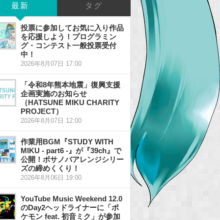
最新
タグ
投票に参加してお気に入り作品
を応援しよう！プログラミン
グ・コンテスト一般投票受付
中！
2026年8月07日 17:00
「令和8年熊本地震」復興支援
企画実施のお知らせ
（HATSUNE MIKU CHARITY
PROJECT）
2026年8月07日 12:00
作業用BGM『STUDY WITH
MIKU - part6 -』が『39ch』で
公開！ボサノバアレンジシリー
ズの締めくくり！
2026年8月06日 19:00
YouTube Music Weekend 12.0
のDay2ヘッドライナーに「ポ
ケモン feat. 初音ミク」が参加