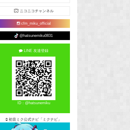
ニコニコチャンネル
cfm_miku_official
@hatsunemiku0831
LINE 友達登録
ID：@hatsunemiku
初音ミク公式ナビ「ミクナビ」