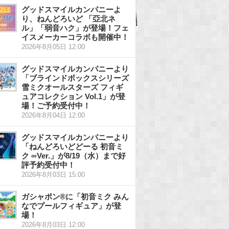
グッドスマイルカンパニーよ
り、ねんどろいど 「亞北ネ
ル」「弱音ハク」が登場！フェ
イスメーカーコラボも開催中！
2026年8月05日 12:00
グッドスマイルカンパニーより
「ブラインドボックスシリーズ
雪ミクオールスターズ フィギ
ュアコレクション Vol.1」が登
場！ご予約受付中！
2026年8月04日 12:00
グッドスマイルカンパニーより
「ねんどろいどどーる 初音ミ
ク ∞Ver.」が8/19（水）まで好
評予約受付中！
2026年8月03日 15:00
ガシャポン®に「初音ミク みん
なでプールフィギュア」が登
場！
2026年8月03日 12:00