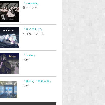
『ruminate』
藍宮ことの
『サイネリア』
かげぴーぼーる
『Sister』
ROY
『朝凪ぐ / 朱夏氷菓』
ジグ