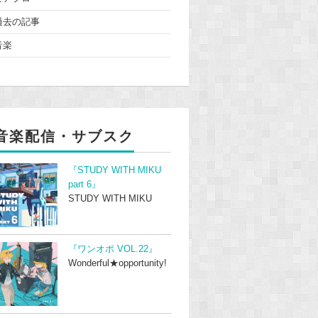
過去の記事
音楽
音楽配信・サブスク
『STUDY WITH MIKU
part 6』
STUDY WITH MIKU
『ワンオポ VOL.22』
Wonderful★opportunity!