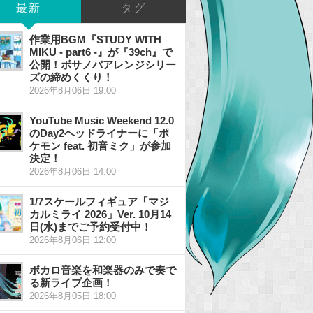
最新
タグ
作業用BGM『STUDY WITH
MIKU - part6 -』が『39ch』で
公開！ボサノバアレンジシリー
ズの締めくくり！
2026年8月06日 19:00
YouTube Music Weekend 12.0
のDay2ヘッドライナーに「ポ
ケモン feat. 初音ミク」が参加
決定！
2026年8月06日 14:00
1/7スケールフィギュア「マジ
カルミライ 2026」Ver. 10月14
日(水)までご予約受付中！
2026年8月06日 12:00
ボカロ音楽を和楽器のみで奏で
る新ライブ企画！
2026年8月05日 18:00