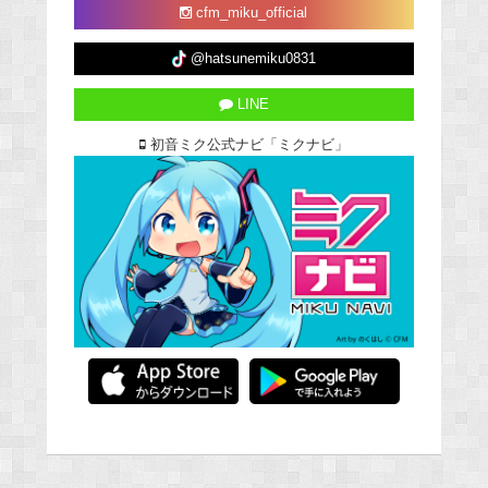
cfm_miku_official
@hatsunemiku0831
LINE
初音ミク公式ナビ「ミクナビ」