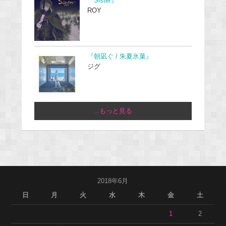
『Sister』
ROY
『朝凪ぐ / 朱夏氷菓』
ジグ
...もっと見る
2018年6月
日
月
火
水
木
金
土
1
2