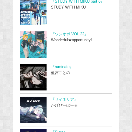
『STUDY WITH MIKU part 6』
STUDY WITH MIKU
『ワンオポ VOL.22』
Wonderful★opportunity!
『ruminate』
藍宮ことの
『サイネリア』
かげぴーぼーる