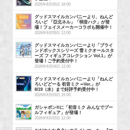
2026年8月05日 18:00
グッドスマイルカンパニーより、ねんど
ろいど 「亞北ネル」「弱音ハク」が登
場！フェイスメーカーコラボも開催中！
2026年8月05日 12:00
グッドスマイルカンパニーより「ブライ
ンドボックスシリーズ 雪ミクオールスタ
ーズ フィギュアコレクション Vol.1」が
登場！ご予約受付中！
2026年8月04日 12:00
グッドスマイルカンパニーより「ねんど
ろいどどーる 初音ミク ∞Ver.」が
8/19（水）まで好評予約受付中！
2026年8月03日 15:00
ガシャポン®に「初音ミク みんなでプー
ルフィギュア」が登場！
2026年8月03日 12:00