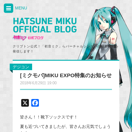
MENU
クリプトン公式！「初音ミク」らバーチャルシンガーの最新情報を
発信します！
デジコン
[ミクモバ]MIKU EXPO特集のお知らせ
2018年6月29日 19:00
X
F
a
皆さん！！靴下ソックスです！
c
e
夏も近づいてきましたが、皆さんお元気でしょう