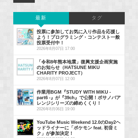
最新
タグ
投票に参加してお気に入り作品を応援し
よう！プログラミング・コンテスト一般
投票受付中！
2026年8月07日 17:00
「令和8年熊本地震」復興支援企画実施
のお知らせ（HATSUNE MIKU
CHARITY PROJECT）
2026年8月07日 12:00
作業用BGM『STUDY WITH MIKU -
part6 -』が『39ch』で公開！ボサノバア
レンジシリーズの締めくくり！
2026年8月06日 19:00
YouTube Music Weekend 12.0のDay2ヘ
ッドライナーに「ポケモン feat. 初音ミ
ク」が参加決定！