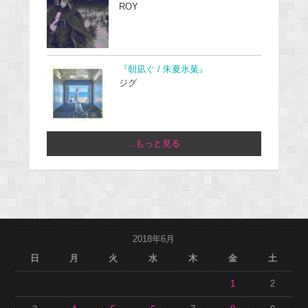
ROY
『朝凪ぐ / 朱夏氷菓』
ジグ
...もっと見る
2018年6月
日
月
火
水
木
金
土
1
2