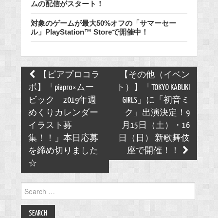
ムの配信がスタート！
対象のゲームが最大50%オフの「サマーセー
ル」PlayStation™ Storeで開催中！
Post
【ピアプロコラ
【その他（イベン
navigation
ボ】「piapro×ムー
ト）】「TOKYO KABUKI
ビック 2019年週
GIRLS」に「初音ミ
めくりカレンダー
ク」出演決定！9
イラスト募
月15日（土）・16
集！！」本日応募
日（日） 新歌舞伎
を締め切りました
座で開催！！
☆
Search
for: