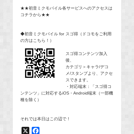
★★初音ミクモバイル各サービスへのアクセスは
コチラから★★
◆初音ミクモバイル for スゴ得（ドコモをご利用
の方はこちら！）
スゴ得コンテンツ加入
後、
カテゴリ＞キャラ/デコ
メ/スタンプより、アクセ
スできます。
・対応端末：「スゴ得コ
ンテンツ」に対応するiOS・Android端末（一部機
種を除く）
それでは本日はこの辺で！
X
F