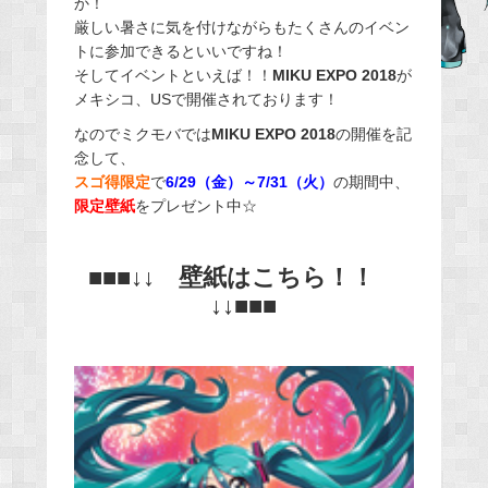
か！
b
厳しい暑さに気を付けながらもたくさんのイベン
o
トに参加できるといいですね！
o
そしてイベントといえば！！
MIKU EXPO 2018
が
k
メキシコ、USで開催されております！
なのでミクモバでは
MIKU EXPO 2018
の開催を記
念して、
スゴ得限定
で
6/29（金）～7/31（火）
の期間中、
限定壁紙
をプレゼント中☆
■■■↓↓ 壁紙はこちら！！
↓↓■■■