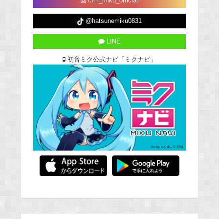
cfm_miku_official
@hatsunemiku0831
LINE
初音ミク公式ナビ「ミクナビ」