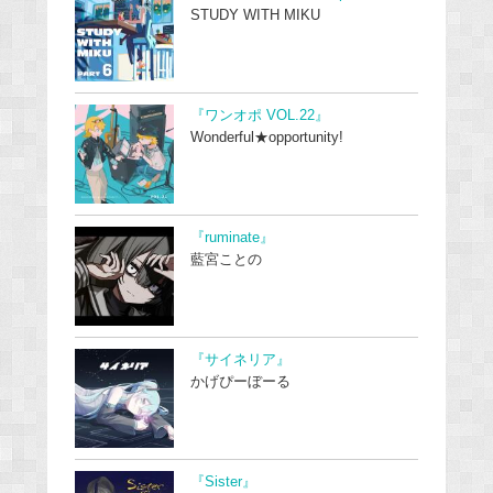
STUDY WITH MIKU
『ワンオポ VOL.22』
Wonderful★opportunity!
『ruminate』
藍宮ことの
『サイネリア』
かげぴーぼーる
『Sister』