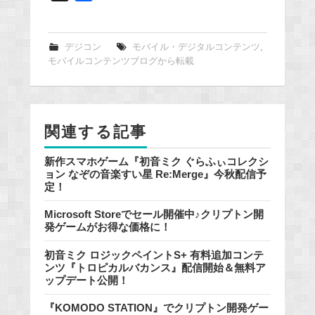
a
c
e
デジコン
モバイル・デジタルコンテンツ
,
モバイルコンテンツブログから転載
b
o
o
k
関連する記事
新作スマホゲーム『初音ミク ぐらふぃコレクシ
ョン なぞの音楽すい星 Re:Merge』今秋配信予
定！
Microsoft Storeでセール開催中♪クリプトン開
発ゲームがお得な価格に！
初音ミク ロジックペイントS+ 有料追加コンテ
ンツ『トロピカルバカンス』配信開始＆無料ア
ップデート公開！
『KOMODO STATION』でクリプトン開発ゲー