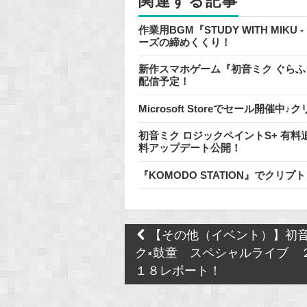
関連する記事
k
作業用BGM『STUDY WITH MIKU
ーズの締めくくり！
新作スマホゲーム『初音ミク ぐらふぃ
配信予定！
Microsoft Storeでセール開
初音ミク ロジックペイントS+ 有
料アップデート公開！
『KOMODO STATION』でク
Post
【その他（イベント）】初
navigation
ク×鼓童 スペシャルライブ 
１８レポート！