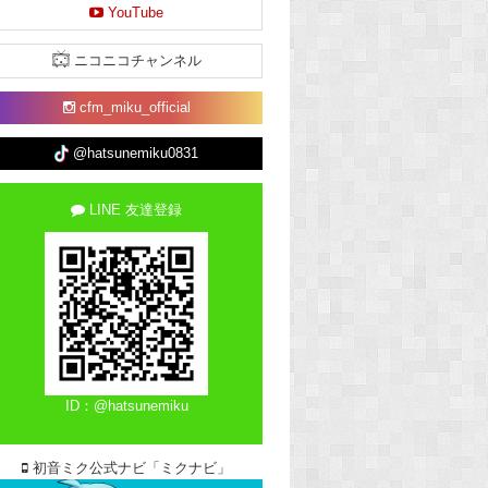
YouTube
ニコニコチャンネル
cfm_miku_official
@hatsunemiku0831
LINE 友達登録
ID：@hatsunemiku
初音ミク公式ナビ「ミクナビ」