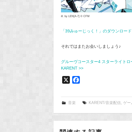
ill. by LEN[A-7] © CFM
「39みゅーじっく！」のダウンロード
それではまたお会いしましょう♪
グルーヴコースター4 スターライトロ
KARENT >>
X
F
a
c
e
音楽
KARENT/音楽配信
,
ゲー
b
o
o