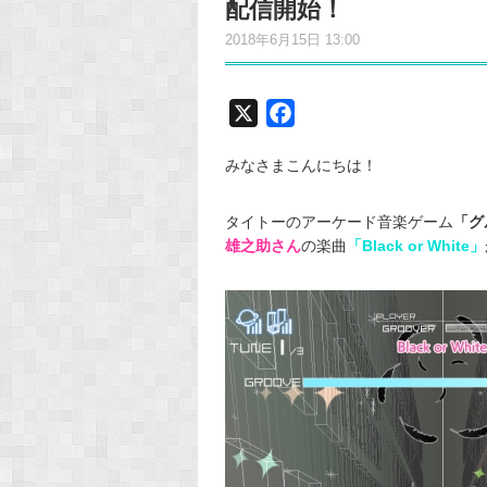
配信開始！
2018年6月15日 13:00
X
F
a
みなさまこんにちは！
c
e
タイトーのアーケード音楽ゲーム
「グ
b
雄之助さん
の楽曲
「Black or White」
o
o
k