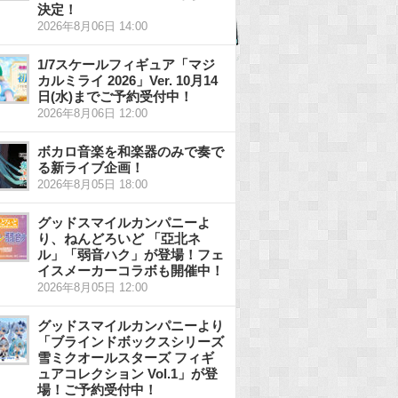
決定！
2026年8月06日 14:00
1/7スケールフィギュア「マジ
カルミライ 2026」Ver. 10月14
日(水)までご予約受付中！
2026年8月06日 12:00
ボカロ音楽を和楽器のみで奏で
る新ライブ企画！
2026年8月05日 18:00
グッドスマイルカンパニーよ
り、ねんどろいど 「亞北ネ
ル」「弱音ハク」が登場！フェ
イスメーカーコラボも開催中！
2026年8月05日 12:00
グッドスマイルカンパニーより
「ブラインドボックスシリーズ
雪ミクオールスターズ フィギ
ュアコレクション Vol.1」が登
場！ご予約受付中！