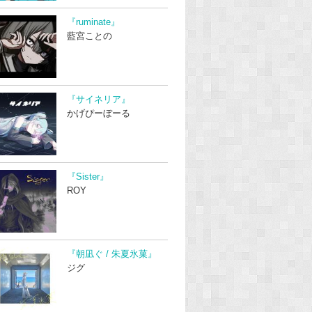
『ruminate』
藍宮ことの
『サイネリア』
かげぴーぼーる
『Sister』
ROY
『朝凪ぐ / 朱夏氷菓』
ジグ