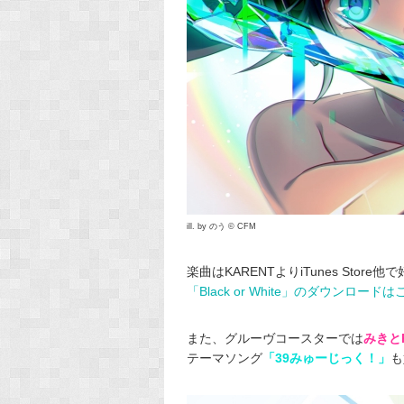
ill. by のう © CFM
楽曲はKARENTよりiTunes Store
「Black or White」のダウンロード
また、グルーヴコースターでは
みきと
テーマソング
「39みゅーじっく！」
も