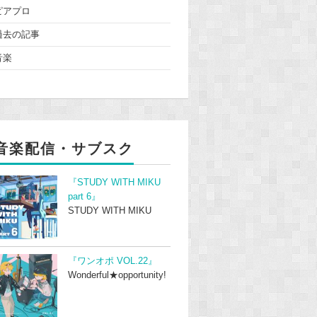
ピアプロ
過去の記事
音楽
音楽配信・サブスク
『STUDY WITH MIKU
part 6』
STUDY WITH MIKU
『ワンオポ VOL.22』
Wonderful★opportunity!