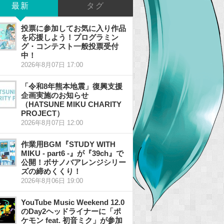
最新
タグ
投票に参加してお気に入り作品
を応援しよう！プログラミン
グ・コンテスト一般投票受付
中！
2026年8月07日 17:00
「令和8年熊本地震」復興支援
企画実施のお知らせ
（HATSUNE MIKU CHARITY
PROJECT）
2026年8月07日 12:00
作業用BGM『STUDY WITH
MIKU - part6 -』が『39ch』で
公開！ボサノバアレンジシリー
ズの締めくくり！
2026年8月06日 19:00
YouTube Music Weekend 12.0
のDay2ヘッドライナーに「ポ
ケモン feat. 初音ミク」が参加