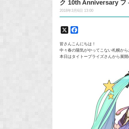
ク 10th Anniversa
2018年3月6日 13:00
X
F
a
皆さんこんにちは！
c
中々春の陽気がやってこない札幌からお送り致
e
本日はタイトープライズさんから展開
b
o
o
k