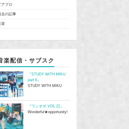
ピアプロ
過去の記事
音楽
音楽配信・サブスク
『STUDY WITH MIKU
part 6』
STUDY WITH MIKU
『ワンオポ VOL.22』
Wonderful★opportunity!