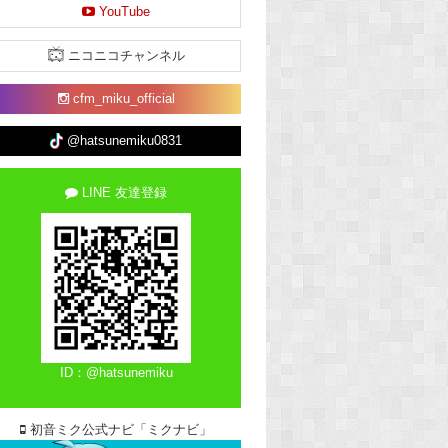
YouTube
ニコニコチャンネル
cfm_miku_official
@hatsunemiku0831
LINE 友達登録
ID：@hatsunemiku
初音ミク公式ナビ「ミクナビ」