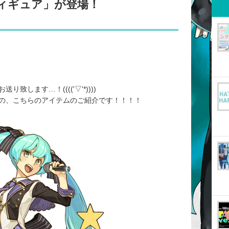
ry フィギュア」が登場！
します…！(((('▽'*))))
の、こちらのアイテムのご紹介です！！！！