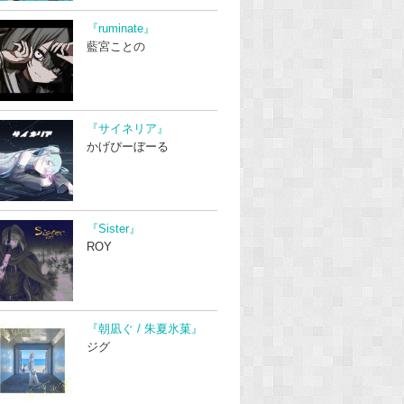
『ruminate』
藍宮ことの
『サイネリア』
かげぴーぼーる
『Sister』
ROY
『朝凪ぐ / 朱夏氷菓』
ジグ