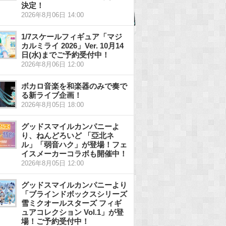
決定！
2026年8月06日 14:00
1/7スケールフィギュア「マジ
カルミライ 2026」Ver. 10月14
日(水)までご予約受付中！
2026年8月06日 12:00
ボカロ音楽を和楽器のみで奏で
る新ライブ企画！
2026年8月05日 18:00
グッドスマイルカンパニーよ
り、ねんどろいど 「亞北ネ
ル」「弱音ハク」が登場！フェ
イスメーカーコラボも開催中！
2026年8月05日 12:00
グッドスマイルカンパニーより
「ブラインドボックスシリーズ
雪ミクオールスターズ フィギ
ュアコレクション Vol.1」が登
場！ご予約受付中！