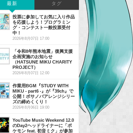
最新
タグ
投票に参加してお気に入り作品
を応援しよう！プログラミン
グ・コンテスト一般投票受付
中！
2026年8月07日 17:00
「令和8年熊本地震」復興支援
企画実施のお知らせ
（HATSUNE MIKU CHARITY
PROJECT）
2026年8月07日 12:00
作業用BGM『STUDY WITH
MIKU - part6 -』が『39ch』で
公開！ボサノバアレンジシリー
ズの締めくくり！
2026年8月06日 19:00
YouTube Music Weekend 12.0
のDay2ヘッドライナーに「ポ
ケモン feat. 初音ミク」が参加