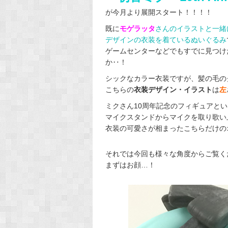
が今月より展開スタート！！！！
既に
モゲラッタ
さんのイラストと一緒
デザインの衣装を着ているぬいぐるみ
ゲームセンターなどでもすでに見つけ
か‥！
シックなカラー衣装ですが、髪の毛の
こちらの
衣装デザイン・イラスト
は
左
ミクさん10周年記念のフィギュアと
マイクスタンドからマイクを取り歌い
衣装の可愛さが相まったこちらだけの
それでは今回も様々な角度からご覧く
まずはお顔…！