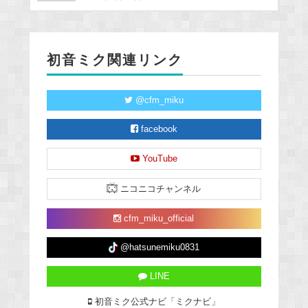
初音ミク関連リンク
@cfm_miku
facebook
YouTube
ニコニコチャンネル
cfm_miku_official
@hatsunemiku0831
LINE
初音ミク公式ナビ「ミクナビ」