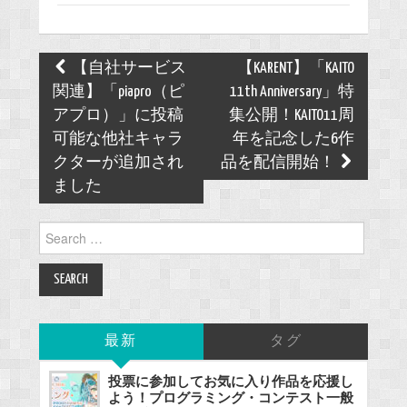
Post
【自社サービス
【KARENT】「KAITO
navigation
関連】「piapro（ピ
11th Anniversary」特
アプロ）」に投稿
集公開！KAITO11周
可能な他社キャラ
年を記念した6作
クターが追加され
品を配信開始！
ました
Search
for:
最新
タグ
投票に参加してお気に入り作品を応援し
よう！プログラミング・コンテスト一般