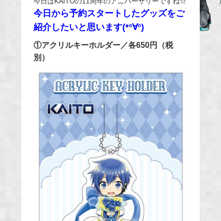
今日はKAITOの11周年のアニバーサリーですね☆
今日から予約スタートしたグッズをご
b
o
紹介したいと思います(*°∀°)
o
①アクリルキーホルダー／各650円（税
k
別）