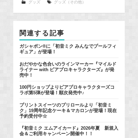
e
グッズ
グッズ（その他）
b
o
o
関連する記事
k
ガシャポン®に「初音ミク みんなでプールフィ
ギュア」が登場！
おだやかな色合いのラインマーカー『マイルド
ライナー with ピアプロキャラクターズ』が発
売中！
100円ショップよりピアプロキャラクターズコ
ラボ第5弾が登場！順次発売中♪
プリントスイーツのプリロールより「初音ミ
ク」19周年記念ケーキ＆マカロンが登場！現在
予約受付中☆
『初音ミク エムアイカード』2026年夏 新規入
会＆ご利用キャンペーン開催中！！