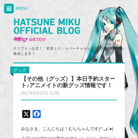
MENU
クリプトン公式！「初音ミク」らバーチャルシンガーの最新情報を
発信します！
グッズ
【その他（グッズ）】本日予約スター
ト♪アニメイトの新グッズ情報です！
2017年2月17日 11:00
X
F
a
みなさま、こんにちは！むらちゃんです(*´ڡ`●)
c
e