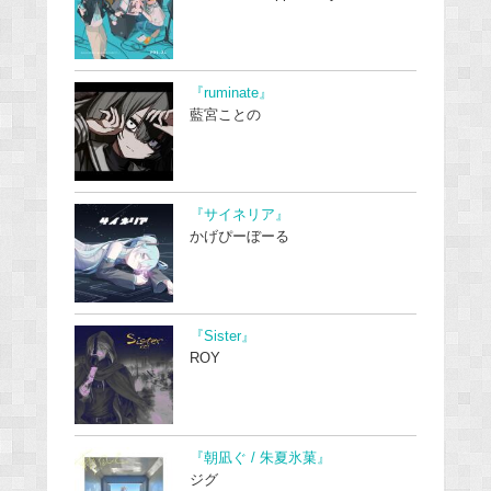
『ruminate』
藍宮ことの
『サイネリア』
かげぴーぼーる
『Sister』
ROY
『朝凪ぐ / 朱夏氷菓』
ジグ