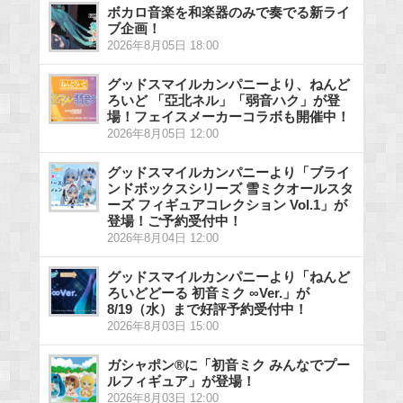
ボカロ音楽を和楽器のみで奏でる新ライ
ブ企画！
2026年8月05日 18:00
グッドスマイルカンパニーより、ねんど
ろいど 「亞北ネル」「弱音ハク」が登
場！フェイスメーカーコラボも開催中！
2026年8月05日 12:00
グッドスマイルカンパニーより「ブライ
ンドボックスシリーズ 雪ミクオールスタ
ーズ フィギュアコレクション Vol.1」が
登場！ご予約受付中！
2026年8月04日 12:00
グッドスマイルカンパニーより「ねんど
ろいどどーる 初音ミク ∞Ver.」が
8/19（水）まで好評予約受付中！
2026年8月03日 15:00
ガシャポン®に「初音ミク みんなでプー
ルフィギュア」が登場！
2026年8月03日 12:00