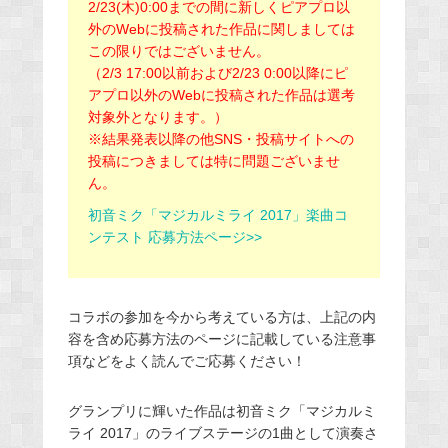
2/23(木)0:
00までの間に新しくピアプロ以
外のWebに投稿された作品に関
しましては
この限りではございません。
（2/3 17:
00以前および2/23 0:
00以降にピ
アプロ以外のWebに投稿された作品は選考
対象外と
なります。）
※結果発表以降の他SNS・
投稿サイトへの
投稿につきましては特に問題ございませ
ん。
初音ミク「マジカルミライ 2017」楽曲コ
ンテスト 応募方法ページ>>
コラボの参加を今から考えている方は、上記の内
容を含め応募方法のページに記載している注意事
項などをよく読んでご応募ください！
グランプリに輝いた作品は初音ミク「マジカルミ
ライ 2017」のライブステージの1曲として演奏さ