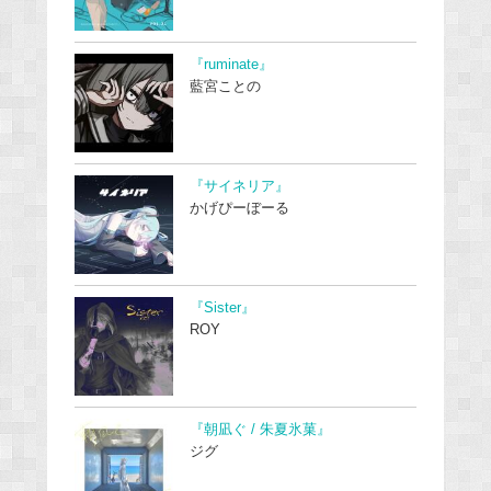
『ruminate』
藍宮ことの
『サイネリア』
かげぴーぼーる
『Sister』
ROY
『朝凪ぐ / 朱夏氷菓』
ジグ