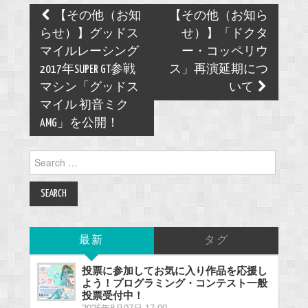
Post
【その他（お知
【その他（お知ら
navigation
らせ）】グッドス
せ）】「ドクタ
マイルレーシング
ー・コッペリウ
2017年SUPER GT参戦
ス」再演延期につ
マシン「グッドス
いて
マイル 初音ミク
AMG」を公開！
Search
for:
最新
タグ
投票に参加してお気に入り作品を応援し
よう！プログラミング・コンテスト一般
投票受付中！