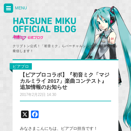
MENU
クリプトン公式！「初音ミク」らバーチャルシンガーの最新情報を
発信します！
ピアプロ
【ピアプロコラボ】『初音ミク「マジ
カルミライ 2017」楽曲コンテスト』
追加情報のお知らせ
2017年2月22日 14:30
X
F
a
みなさまこんにちは、ピアプロ担当です！
c