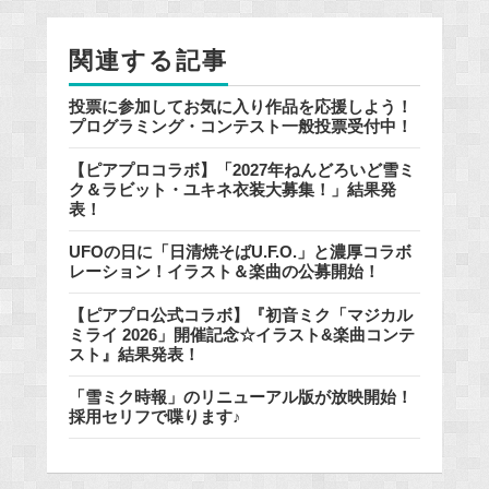
o
o
関連する記事
k
投票に参加してお気に入り作品を応援しよう！
プログラミング・コンテスト一般投票受付中！
【ピアプロコラボ】「2027年ねんどろいど雪ミ
ク＆ラビット・ユキネ衣装大募集！」結果発
表！
UFOの日に「日清焼そばU.F.O.」と濃厚コラボ
レーション！イラスト＆楽曲の公募開始！
【ピアプロ公式コラボ】『初音ミク「マジカル
ミライ 2026」開催記念☆イラスト&楽曲コンテ
スト』結果発表！
「雪ミク時報」のリニューアル版が放映開始！
採用セリフで喋ります♪