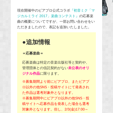
e
現在開催中のピアプロ公式コラボ
『初音ミク「マ
b
ジカルミライ 2017」楽曲コンテスト』
の応募楽
o
曲の概要についてですが、一部お問い合わせをい
o
ただきましたので、
表記を追加いたしました。
k
●追加情報
＝応募楽曲＝
応募楽曲は特定の音楽出版社等と契約や、
管理団体との信託契約がない
未公表のオリ
ジナル作品
に限ります。
※募集期間より前にピアプロ、またピアプ
ロ以外の他SNS・
投稿サイトにて発表され
た作品は選考対象外となります。
※募集期間中にピアプロ以外の他SNS・
投
稿サイトへ応募作品を発表した場合も選考
対象外となります。但し、2/3(金)17:
00～