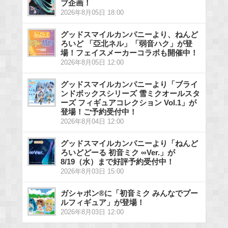
ブ企画！
2026年8月05日 18:00
グッドスマイルカンパニーより、ねんど
ろいど 「亞北ネル」「弱音ハク」が登
場！フェイスメーカーコラボも開催中！
2026年8月05日 12:00
グッドスマイルカンパニーより「ブライ
ンドボックスシリーズ 雪ミクオールスタ
ーズ フィギュアコレクション Vol.1」が
登場！ご予約受付中！
2026年8月04日 12:00
グッドスマイルカンパニーより「ねんど
ろいどどーる 初音ミク ∞Ver.」が
8/19（水）まで好評予約受付中！
2026年8月03日 15:00
ガシャポン®に「初音ミク みんなでプー
ルフィギュア」が登場！
2026年8月03日 12:00