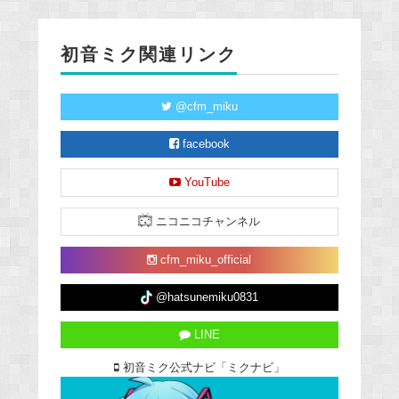
初音ミク関連リンク
@cfm_miku
facebook
YouTube
ニコニコチャンネル
cfm_miku_official
@hatsunemiku0831
LINE
初音ミク公式ナビ「ミクナビ」