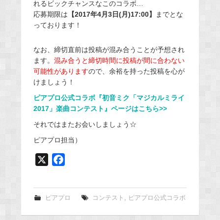
れるビックチャンスなこのコラボ…
応募期限は
【2017年4月3日(月)17:00】
までとな
っております！
なお、締切直前は投稿が混み合うことが予想され
ます。
混み合うと締切時間に投稿が間に合わない
可能性があります
ので、余裕を持った投稿を心が
けましょう！
ピアプロ公式コラボ『初音ミク「マジカルミライ
2017」楽曲コンテスト』ページはこちら>>
それではまたお会いしましょう☆
ピアプロ担当）
X
F
a
c
e
ピアプロ
コンテスト
,
ピアプロ公式コラボ
b