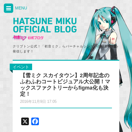
MENU
クリプトン公式！「初音ミク」らバーチャルシンガーの最新情報を
発信します！
イベント
【雪ミク スカイタウン】2周年記念の
ふわふわコートビジュアル大公開！マ
ックスファクトリーからfigma化も決
定！
2016年11月9日 17:05
X
F
a