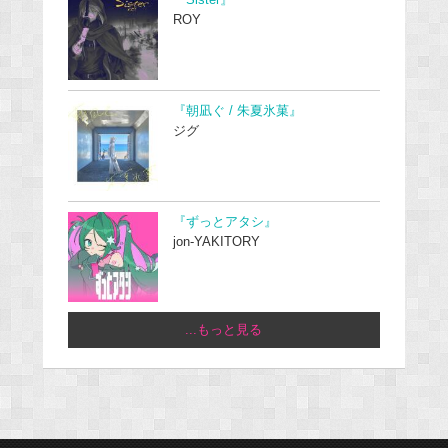
『Sister』
ROY
『朝凪ぐ / 朱夏氷菓』
ジグ
『ずっとアタシ』
jon-YAKITORY
...もっと見る