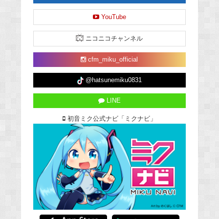
YouTube
ニコニコチャンネル
cfm_miku_official
@hatsunemiku0831
LINE
初音ミク公式ナビ「ミクナビ」