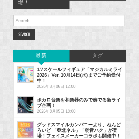
場！
Search
for:
最新
タグ
1/7スケールフィギュア「マジカルミライ
2026」Ver. 10月14日(水)までご予約受付
中！
2026年8月06日 12:00
ボカロ音楽を和楽器のみで奏でる新ライ
ブ企画！
2026年8月05日 18:00
グッドスマイルカンパニーより、ねんど
ろいど 「亞北ネル」「弱音ハク」が登
場！フェイスメーカーコラボも開催中！