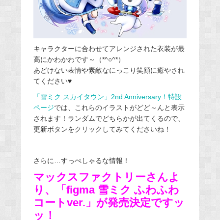
キャラクターに合わせてアレンジされた衣装が最
高にかわかわです～（*^○^*）
あどけない表情や素敵なにっこり笑顔に癒やされ
てください♥
「雪ミク スカイタウン」2nd Anniversary！特設
ページ
では、これらのイラストがどど～んと表示
されます！ランダムでどちらかが出てくるので、
更新ボタンをクリックしてみてくださいね！
さらに…すっぺしゃるな情報！
マックスファクトリーさんよ
り、「figma 雪ミク ふわふわ
コートver.」が発売決定ですッ
ッ
！