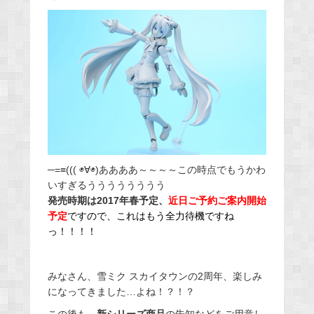
─=≡((( ◉∀◉)ああああ～～～～この時点でもうかわ
いすぎるうううううううう
発売時期は2017年春予定、
近日ご予約ご案内開始
予定
ですので、これはもう全力待機ですね
っ！！！！
みなさん、雪ミク スカイタウンの2周年、楽しみ
になってきました…よね！？！？