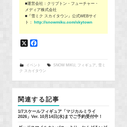
■運営会社：クリプトン・フューチャー・
メディア株式会社
■『雪ミク スカイタウン』公式WEBサイ
ト：
http://snowmiku.com/skytown
X
F
a
c
e
イベント
SNOW MIKU
,
フィギュア
,
雪ミ
ク スカイタウン
b
o
o
k
関連する記事
1/7スケールフィギュア「マジカルミライ
2026」Ver. 10月14日(水)までご予約受付中！