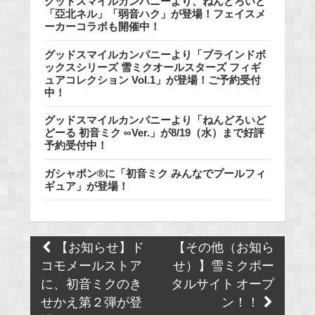
グッドスマイルカンパニーより、ねんどろいど
「亞北ネル」「弱音ハク」が登場！フェイスメ
ーカーコラボも開催中！
グッドスマイルカンパニーより「ブラインドボ
ックスシリーズ 雪ミクオールスターズ フィギ
ュアコレクション Vol.1」が登場！ご予約受付
中！
グッドスマイルカンパニーより「ねんどろいど
どーる 初音ミク ∞Ver.」が8/19（水）まで好評
予約受付中！
ガシャポン®に「初音ミク みんなでプールフィ
ギュア」が登場！
Post
【お知らせ】ド
【その他（お知ら
navigation
コモメールストア
せ）】雪ミクポー
に、初音ミクのき
タルサイト オープ
せかえ第２弾が登
ン！！