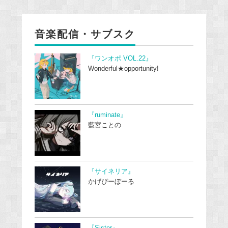
音楽配信・サブスク
『ワンオポ VOL.22』
Wonderful★opportunity!
『ruminate』
藍宮ことの
『サイネリア』
かげぴーぼーる