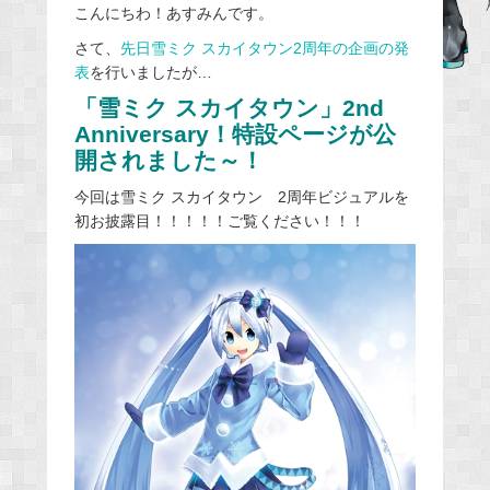
こんにちわ！あすみんです。
c
e
さて、
先日雪ミク スカイタウン2周年の企画の発
表
を行いましたが…
b
o
「雪ミク スカイタウン」2nd
Anniversary！特設ページ
o
が公
開されました～！
k
今回は雪ミク スカイタウン 2周年ビジュアルを
初お披露目！！！！！ご覧ください！！！