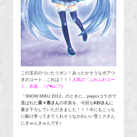
この宝石のついたリボン！あったかそうなボアつ
きのコート…これは！！！
人気の「ふわふわコー
ト」衣装…！(*♥ω♡*)
「SNOW MIKU 2012」のときに、piaproコラボで
選ばれた
菜々香さん
の衣装を、今回も
KEIさん
に
書き下ろしていただきました！！！今にもこっち
に駆け寄ってきてくれそうなかわいい雪ミクさん
にきゅんきゅんです♪