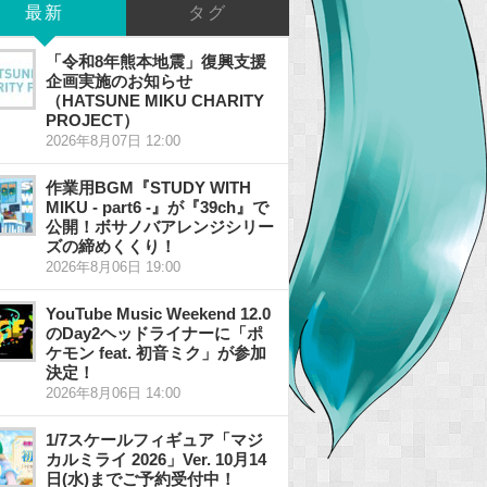
最新
タグ
「令和8年熊本地震」復興支援
企画実施のお知らせ
（HATSUNE MIKU CHARITY
PROJECT）
2026年8月07日 12:00
作業用BGM『STUDY WITH
MIKU - part6 -』が『39ch』で
公開！ボサノバアレンジシリー
ズの締めくくり！
2026年8月06日 19:00
YouTube Music Weekend 12.0
のDay2ヘッドライナーに「ポ
ケモン feat. 初音ミク」が参加
決定！
2026年8月06日 14:00
1/7スケールフィギュア「マジ
カルミライ 2026」Ver. 10月14
日(水)までご予約受付中！