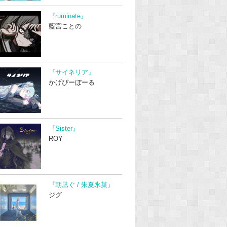
『ruminate』
藍宮ことの
『サイネリア』
かげぴーぼーる
『Sister』
ROY
『朝凪ぐ / 朱夏氷菓』
ジグ