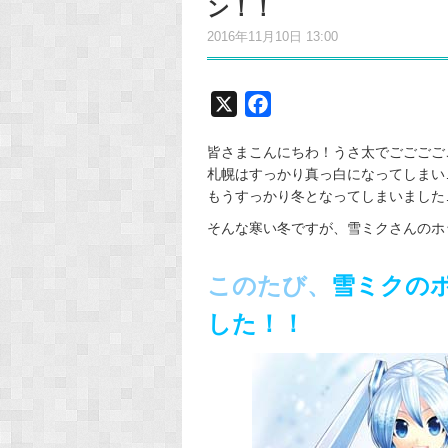
ン！！
2016年11月10日 13:00
X
F
a
皆さまこんにちわ！うさ太でごごごごございます！｡ﾟ
c
札幌はすっかり真っ白になってしまい
e
もうすっかり冬となってしまいました…(((
b
そんな寒い冬ですが、雪ミクさんのホット
o
o
このたび、
雪ミクの
k
した！！