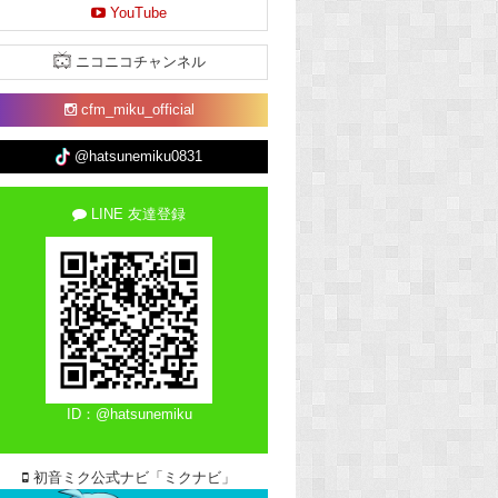
YouTube
ニコニコチャンネル
cfm_miku_official
@hatsunemiku0831
LINE 友達登録
ID：@hatsunemiku
初音ミク公式ナビ「ミクナビ」