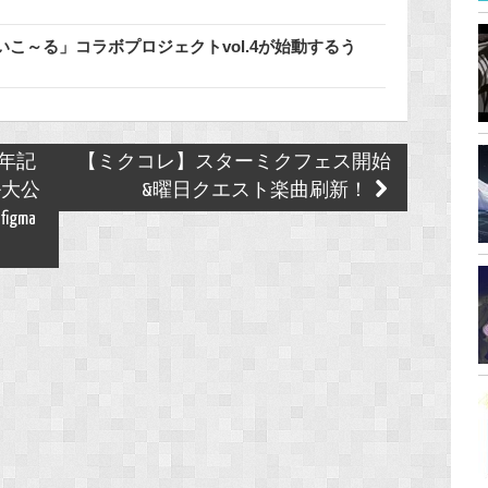
こ～る」コラボプロジェクトvol.4が始動するう
年記
【ミクコレ】スターミクフェス開始
ル大公
&曜日クエスト楽曲刷新！
gma