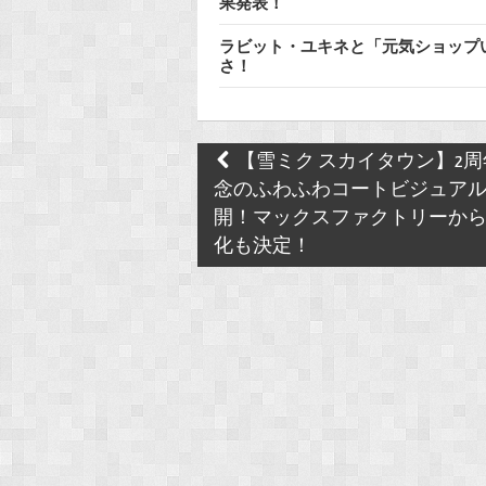
果発表！
ラビット・ユキネと「元気ショップい
さ！
Post
【雪ミク スカイタウン】2周
navigation
念のふわふわコートビジュア
開！マックスファクトリーからfi
化も決定！