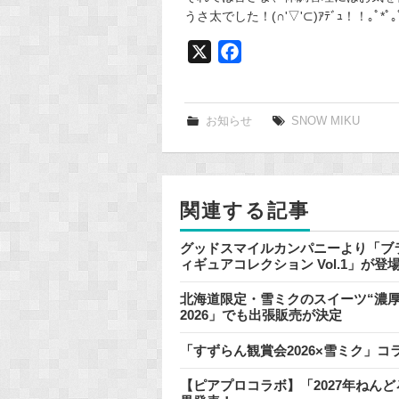
うさ太でした！(∩'▽'⊂)ｱﾃﾞｭ！！｡ﾟ*ﾟ｡ﾟ
X
F
a
c
e
お知らせ
SNOW MIKU
b
o
o
関連する記事
k
グッドスマイルカンパニーより「ブラ
ィギュアコレクション Vol.1」が
北海道限定・雪ミクのスイーツ“濃厚
2026」でも出張販売が決定
「すずらん観賞会2026×雪ミク」コ
【ピアプロコラボ】「2027年ねん