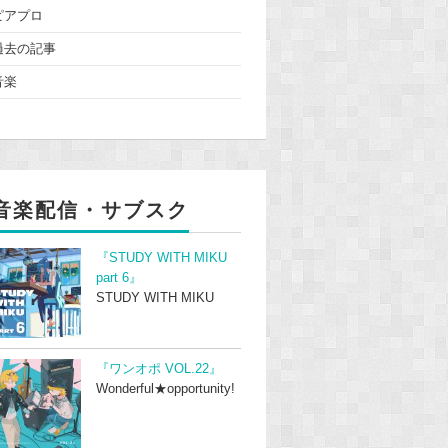
ピアプロ
過去の記事
音楽
音楽配信・サブスク
『STUDY WITH MIKU
part 6』
STUDY WITH MIKU
『ワンオポ VOL.22』
Wonderful★opportunity!