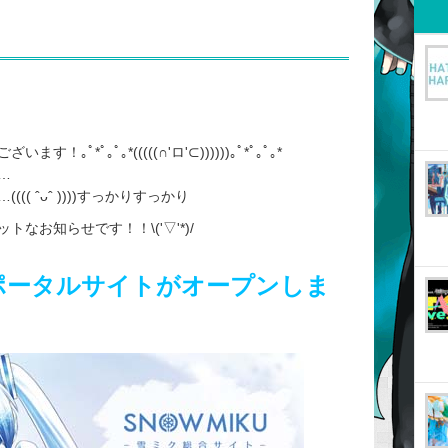
*ﾟ｡ﾟ｡*(((((∩'ロ'⊂))))))｡ﾟ*ﾟ｡ﾟ｡*
…
( ˆᴗˆ ))))すっかりすっかり
なお知らせです！！\('▽'*)/
ポータルサイトがオープンしま