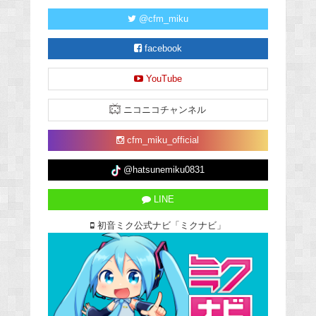
@cfm_miku
facebook
YouTube
ニコニコチャンネル
cfm_miku_official
@hatsunemiku0831
LINE
初音ミク公式ナビ「ミクナビ」