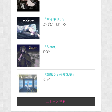
『サイネリア』
かげぴーぼーる
『Sister』
ROY
『朝凪ぐ / 朱夏氷菓』
ジグ
...もっと見る