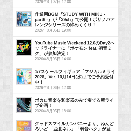
2026年8月07日 12:00
作業用BGM『STUDY WITH MIKU -
part6 -』が『39ch』で公開！ボサノバア
レンジシリーズの締めくくり！
2026年8月06日 19:00
YouTube Music Weekend 12.0のDay2ヘ
ッドライナーに「ポケモン feat. 初音ミ
ク」が参加決定！
2026年8月06日 14:00
1/7スケールフィギュア「マジカルミライ
2026」Ver. 10月14日(水)までご予約受付
中！
2026年8月06日 12:00
ボカロ音楽を和楽器のみで奏でる新ライ
ブ企画！
2026年8月05日 18:00
グッドスマイルカンパニーより、ねんど
ろいど 「亞北ネル」「弱音ハク」が登