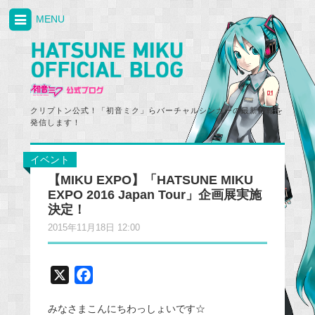
MENU
クリプトン公式！「初音ミク」らバーチャルシンガーの最新情報を
発信します！
イベント
【MIKU EXPO】「HATSUNE MIKU
EXPO 2016 Japan Tour」企画展実施
決定！
2015年11月18日 12:00
X
F
a
みなさまこんにちわっしょいです☆
c