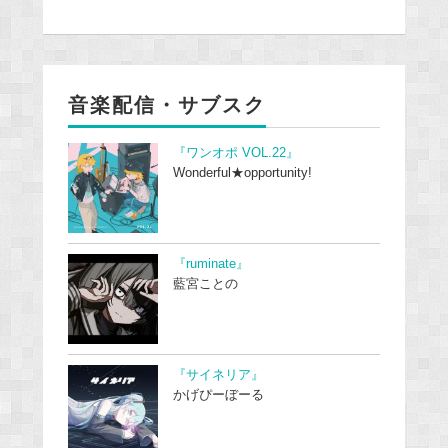
音楽配信・サブスク
『ワンオポ VOL.22』
Wonderful★opportunity!
『ruminate』
藍宮ことの
『サイネリア』
かげぴーぼーる