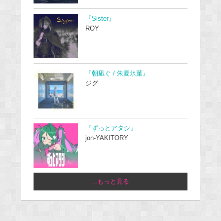
『Sister』
ROY
『朝凪ぐ / 朱夏氷菓』
ジグ
『ずっとアタシ』
jon-YAKITORY
...もっと見る