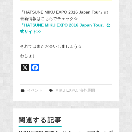
「HATSUNE MIKU EXPO 2016 Japan Tour」の
最新情報はこちらでチェック☆
「HATSUNE MIKU EXPO 2016 Japan Tour」公
式サイト>>
それではまたお会いしましょう☆
わしょ）
X
F
a
c
e
イベント
MIKU EXPO
,
海外展開
b
o
o
関連する記事
k