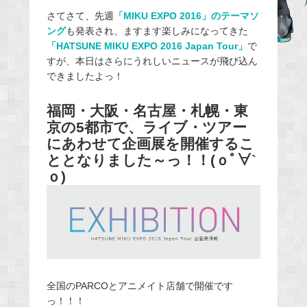
e
さてさて、先週
「MIKU EXPO 2016」のテーマソ
ング
も発表され、ますます楽しみになってきた
b
「HATSUNE MIKU EXPO 2016 Japan Tour」
で
o
すが、本日はさらにうれしいニュースが飛び込ん
o
できましたよっ！
k
福岡・大阪・名古屋・札幌・東
京の5都市で、ライブ・ツアー
にあわせて企画展を開催するこ
ととなりました～っ！！(ｏﾟ∀`
ｏ)
全国のPARCOとアニメイト店舗で開催です
っ！！！