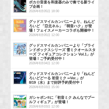
ボカロ音楽を和楽器のみで奏でる新ライ
ブ企画！
2026年8月05日 18:00
グッドスマイルカンパニーより、ねんど
ろいど 「亞北ネル」「弱音ハク」が登
場！フェイスメーカーコラボも開催中！
2026年8月05日 12:00
グッドスマイルカンパニーより「ブライ
ンドボックスシリーズ 雪ミクオールスタ
ーズ フィギュアコレクション Vol.1」が
登場！ご予約受付中！
2026年8月04日 12:00
グッドスマイルカンパニーより「ねんど
ろいどどーる 初音ミク ∞Ver.」が
8/19（水）まで好評予約受付中！
2026年8月03日 15:00
ガシャポン®に「初音ミク みんなでプー
ルフィギュア」が登場！
2026年8月03日 12:00