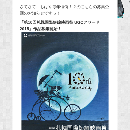
e
さてさて、もはや毎年恒例！？のこちらの募集企
画のお知らせですっ！
b
o
「第10回札幌国際短編映画祭 UGCアワード
o
2015」作品募集開始！
k