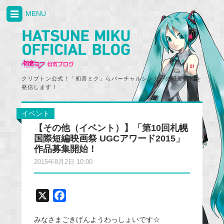
MENU
クリプトン公式！「初音ミク」らバーチャルシンガーの最新情報を
発信します！
イベント
【その他（イベント）】「第10回札幌
国際短編映画祭 UGCアワード2015」
作品募集開始！
2015年8月2日 10:00
X
F
a
みなさまごきげんようわっしょいです☆
c