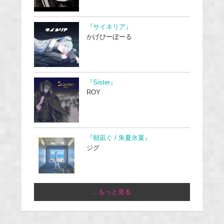
『サイネリア』
かげぴーぼーる
『Sister』
ROY
『朝凪ぐ / 朱夏氷菓』
ジグ
...もっと見る