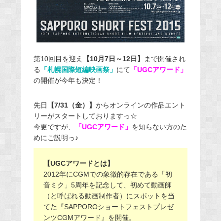
第10回目を迎え
【10月7日～12日】
まで開催され
る
「札幌国際短編映画祭」
にて
「UGCアワード」
の開催が今年も決定！
先日
【7/31（金）】
からオンラインの作品エント
リーがスタートしておりますっ☆
今更ですが、
「UGCアワード」
を知らない方のた
めにご説明っ♪
【UGCアワードとは】
2012年にCGMでの象徴的存在である「初
音ミク」5周年を記念して、初めて動画師
（と呼ばれる動画制作者）にスポットを当
てた『SAPPOROショートフェストプレゼ
ンツCGMアワード』を開催。