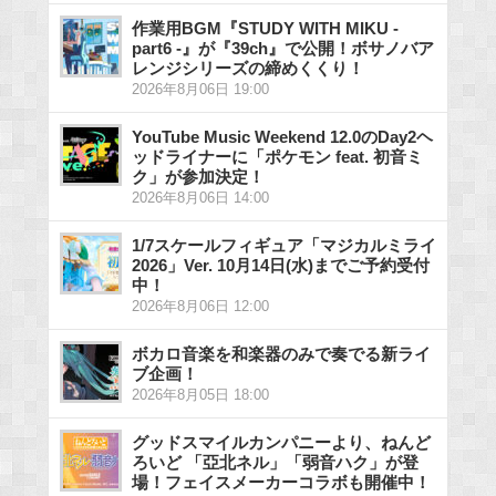
作業用BGM『STUDY WITH MIKU -
part6 -』が『39ch』で公開！ボサノバア
レンジシリーズの締めくくり！
2026年8月06日 19:00
YouTube Music Weekend 12.0のDay2ヘ
ッドライナーに「ポケモン feat. 初音ミ
ク」が参加決定！
2026年8月06日 14:00
1/7スケールフィギュア「マジカルミライ
2026」Ver. 10月14日(水)までご予約受付
中！
2026年8月06日 12:00
ボカロ音楽を和楽器のみで奏でる新ライ
ブ企画！
2026年8月05日 18:00
グッドスマイルカンパニーより、ねんど
ろいど 「亞北ネル」「弱音ハク」が登
場！フェイスメーカーコラボも開催中！