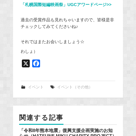
「札幌国際短編映画祭」UGCアワードページ>>
過去の受賞作品も見れちゃいますので、皆様是非
チェックしてみてくださいね♪
それではまたお会いしましょう☆
わしょ）
X
F
a
c
e
イベント
イベント（その他）
b
o
o
関連する記事
k
「令和8年熊本地震」復興支援企画実施のお知
らせ（HATSUNE MIKU CHARITY PROJECT）