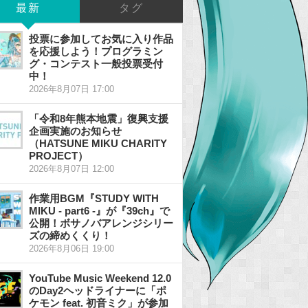
最新
タグ
投票に参加してお気に入り作品
を応援しよう！プログラミン
グ・コンテスト一般投票受付
中！
2026年8月07日 17:00
「令和8年熊本地震」復興支援
企画実施のお知らせ
（HATSUNE MIKU CHARITY
PROJECT）
2026年8月07日 12:00
作業用BGM『STUDY WITH
MIKU - part6 -』が『39ch』で
公開！ボサノバアレンジシリー
ズの締めくくり！
2026年8月06日 19:00
YouTube Music Weekend 12.0
のDay2ヘッドライナーに「ポ
ケモン feat. 初音ミク」が参加