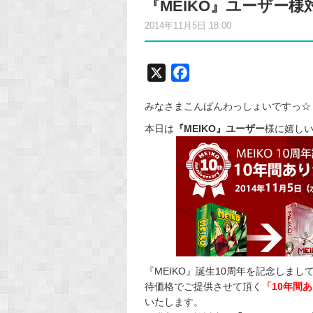
『MEIKO』ユーザー
2014年11月5日 18:00
X
F
a
みなさまこんばんわっしょいですっ☆
c
e
本日は
『MEIKO』ユーザー
様に嬉しい
b
o
o
k
『MEIKO』誕生10周年を記念しまし
待価格でご提供させて頂く
「10年間
いたします。