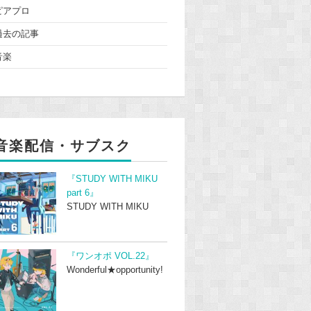
ピアプロ
過去の記事
音楽
音楽配信・サブスク
『STUDY WITH MIKU
part 6』
STUDY WITH MIKU
『ワンオポ VOL.22』
Wonderful★opportunity!