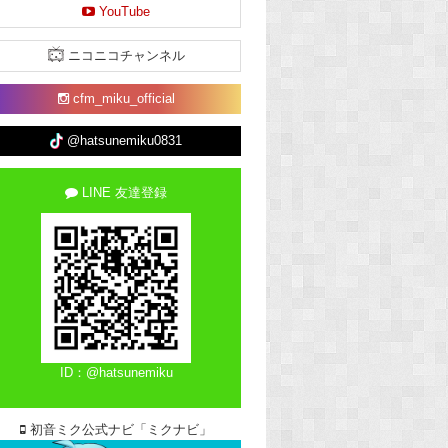
YouTube
ニコニコチャンネル
cfm_miku_official
@hatsunemiku0831
LINE 友達登録
ID：@hatsunemiku
初音ミク公式ナビ「ミクナビ」