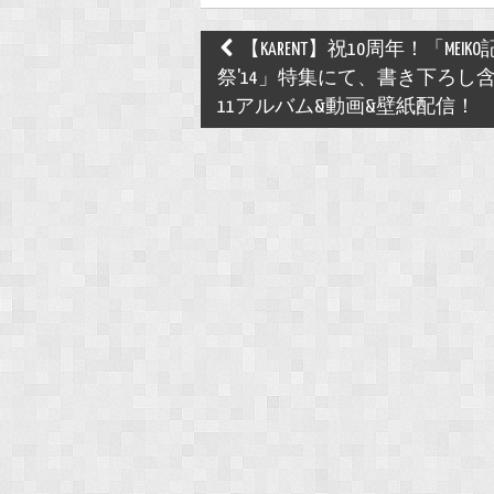
Post
【KARENT】祝10周年！「MEIK
navigation
祭'14」特集にて、書き下ろし
11アルバム&動画&壁紙配信！