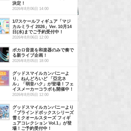
決定！
2026年8月06日 14:00
1/7スケールフィギュア「マジ
カルミライ 2026」Ver. 10月14
日(水)までご予約受付中！
2026年8月06日 12:00
ボカロ音楽を和楽器のみで奏で
る新ライブ企画！
2026年8月05日 18:00
グッドスマイルカンパニーよ
り、ねんどろいど 「亞北ネ
ル」「弱音ハク」が登場！フェ
イスメーカーコラボも開催中！
2026年8月05日 12:00
グッドスマイルカンパニーより
「ブラインドボックスシリーズ
雪ミクオールスターズ フィギ
ュアコレクション Vol.1」が登
場！ご予約受付中！