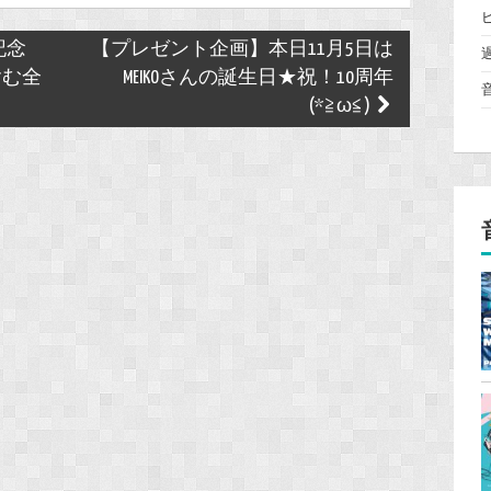
O記念
【プレゼント企画】本日11月5日は
含む全
MEIKOさんの誕生日★祝！10周年
(*≧ω≦)