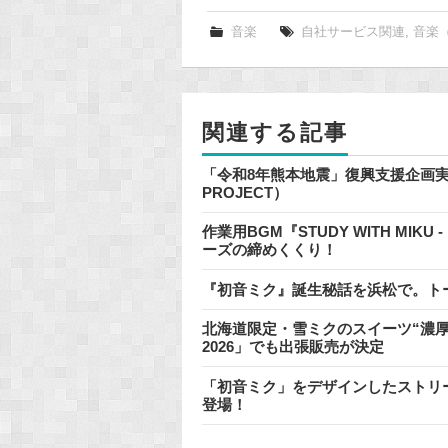
c
e
音楽
自社サービス関連
,
音楽
b
o
o
関連する記事
k
「令和8年熊本地震」復興支援企画実施のお
PROJECT）
作業用BGM『STUDY WITH MIKU
ーズの締めくくり！
『初音ミク』誕生秘話を浜松で。ト
北海道限定・雪ミクのスイーツ“濃厚
2026」でも出張販売が決定
「初音ミク」をデザインしたストリートピアノ 
登場！