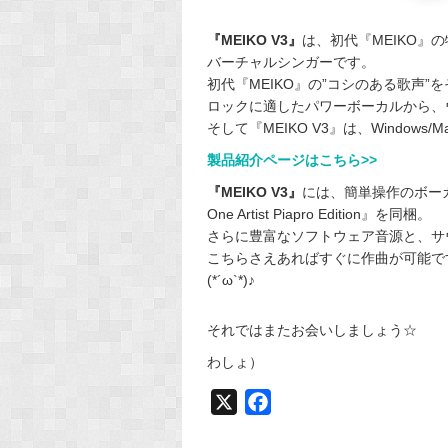
『MEIKO V3』
は、初代『MEIKO
バーチャルシンガーです。
初代『MEIKO』の”コシのある歌声
ロックに適したパワーボーカルから、
そして『MEIKO V3』は、Windows
製品紹介ページはこちら>>
『MEIKO V3』
には、簡単操作のボーカルエ
One Artist Piapro Edition』を同梱。
さらに豊富なソフトウェア音源と、サ
こちらさえあればすぐに作曲が可能で
(*´ω`*)♪
それではまたお会いしましょう☆
わしょ）
X
F
a