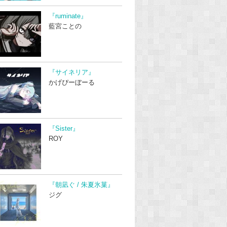
『ruminate』
藍宮ことの
『サイネリア』
かげぴーぼーる
『Sister』
ROY
『朝凪ぐ / 朱夏氷菓』
ジグ