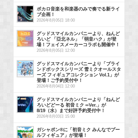
ボカロ音楽を和楽器のみで奏でる新ライ
ブ企画！
2026年8月05日 18:00
グッドスマイルカンパニーより、ねんど
ろいど 「亞北ネル」「弱音ハク」が登
場！フェイスメーカーコラボも開催中！
2026年8月05日 12:00
グッドスマイルカンパニーより「ブライ
ンドボックスシリーズ 雪ミクオールスタ
ーズ フィギュアコレクション Vol.1」が
登場！ご予約受付中！
2026年8月04日 12:00
グッドスマイルカンパニーより「ねんど
ろいどどーる 初音ミク ∞Ver.」が
8/19（水）まで好評予約受付中！
2026年8月03日 15:00
ガシャポン®に「初音ミク みんなでプー
ルフィギュア」が登場！