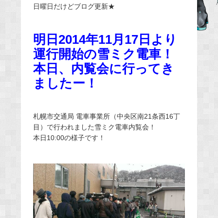
日曜日だけどブログ更新★
e
b
o
明日2014年11月17日より
o
運行開始の雪ミク電車！
k
本日、内覧会に行ってき
ましたー！
札幌市交通局 電車事業所（中央区南21条西16丁
目）で行われました雪ミク電車内覧会！
本日10:00の様子です！