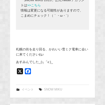
「SNOW MIKU 2015」公式Twitterアカウン
トは
>>こちら
情報は変更になる可能性がありますので、
こまめにチェック！（｀・ω・´）
札幌の街を走り回る、かわいい雪ミク電車に会い
に来てくださいね♪
あすみんでした_(┐「ε:)_
X
F
a
c
e
イベント
SNOW MIKU
b
o