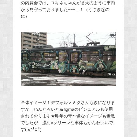
の内覧会では、ユキネちゃんが番犬のように車内
から見守っておりました−−−…！（うさぎなの
に）
全体イメージ！デフォルメミクさんもきになりま
すが、ねんどろいど＆figmaのビジュアルも使用
されております★昨年の青〜紫なイメージも素敵
でしたが、濃紺×グリーンな車体もかんわいいで
す( ๑*╹౪╹)