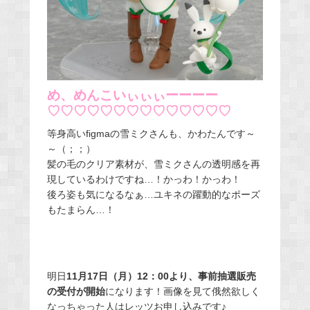
め、めんこいぃぃぃーーーー
♡♡♡♡♡♡♡♡♡♡♡♡♡♡
等身高いfigmaの雪ミクさんも、かわたんです～
～（；；）
髪の毛のクリア素材が、雪ミクさんの透明感を再
現しているわけですね…！かっわ！かっわ！
後ろ姿も気になるなぁ…ユキネの躍動的なポーズ
もたまらん…！
明日
11月17日（月）12：00より、事前抽選販売
の受付が開始
になります！画像を見て俄然欲しく
なっちゃった人はレッツお申し込みです♪