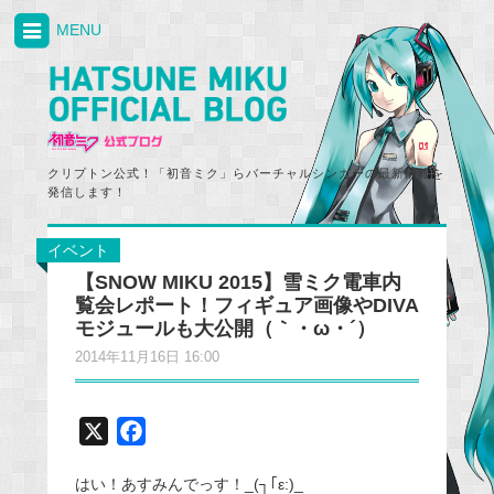
MENU
クリプトン公式！「初音ミク」らバーチャルシンガーの最新情報を
発信します！
イベント
【SNOW MIKU 2015】雪ミク電車内
覧会レポート！フィギュア画像やDIVA
モジュールも大公開（｀・ω・´）
2014年11月16日 16:00
X
F
a
はい！あすみんでっす！_(┐｢ε:)_
c