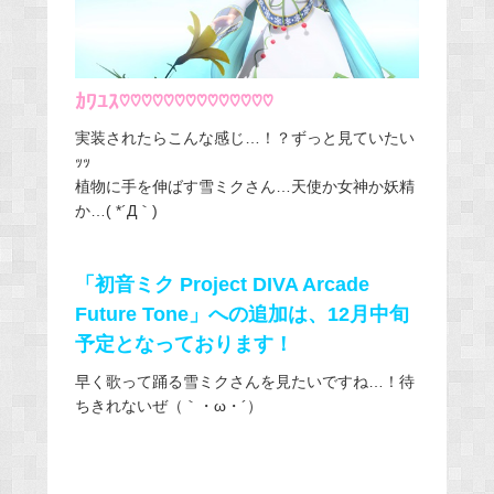
ｶﾜﾕｽ♡♡♡♡♡♡♡♡♡♡♡♡♡♡
実装されたらこんな感じ…！？ずっと見ていたい
ｯｯ
植物に手を伸ばす雪ミクさん…天使か女神か妖精
か…( *´Д｀)
「初音ミク Project DIVA Arcade
Future Tone」への追加は、12月中旬
予定となっております！
早く歌って踊る雪ミクさんを見たいですね…！待
ちきれないぜ（｀・ω・´）