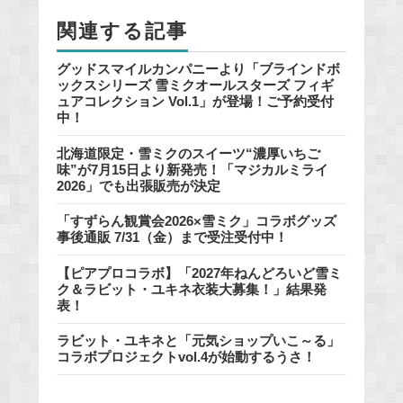
o
関連する記事
k
グッドスマイルカンパニーより「ブラインドボ
ックスシリーズ 雪ミクオールスターズ フィギ
ュアコレクション Vol.1」が登場！ご予約受付
中！
北海道限定・雪ミクのスイーツ“濃厚いちご
味”が7月15日より新発売！「マジカルミライ
2026」でも出張販売が決定
「すずらん観賞会2026×雪ミク」コラボグッズ
事後通販 7/31（金）まで受注受付中！
【ピアプロコラボ】「2027年ねんどろいど雪ミ
ク＆ラビット・ユキネ衣装大募集！」結果発
表！
ラビット・ユキネと「元気ショップいこ～る」
コラボプロジェクトvol.4が始動するうさ！