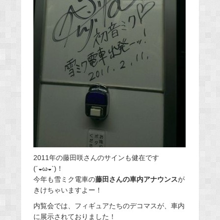
2011年の藤田咲さんのサインも健在です
(´◒ω◒`)！
今年も雪ミク電車の
藤田さんの車内アナウンス
が
きけちゃいますよー！
内覧会では、フィギュアたちのデコマスが、車内
に展示されておりました！