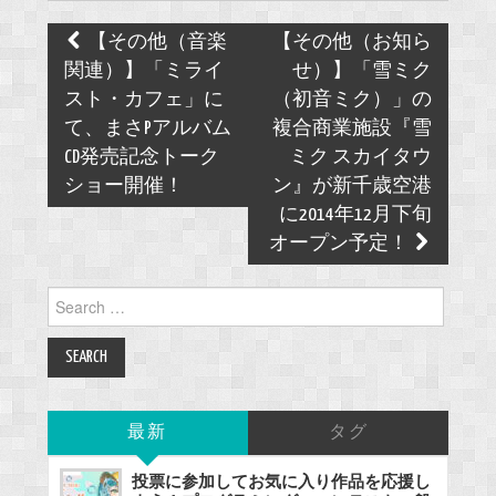
Post
【その他（音楽
【その他（お知ら
navigation
関連）】「ミライ
せ）】「雪ミク
スト・カフェ」に
（初音ミク）」の
て、まさPアルバム
複合商業施設『雪
CD発売記念トーク
ミク スカイタウ
ショー開催！
ン』が新千歳空港
に2014年12月下旬
オープン予定！
Search
for:
最新
タグ
投票に参加してお気に入り作品を応援し