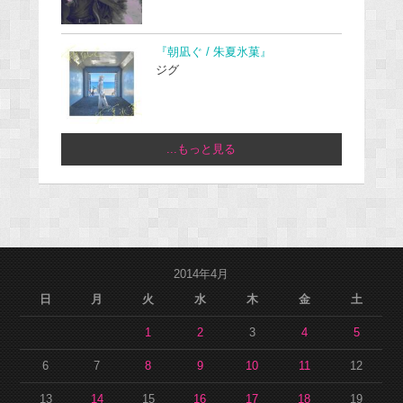
『朝凪ぐ / 朱夏氷菓』
ジグ
...もっと見る
2014年4月
日
月
火
水
木
金
土
1
2
3
4
5
6
7
8
9
10
11
12
13
14
15
16
17
18
19