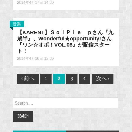
2014年4月17日 14:30
音楽
【KARENT】ＳｏｌＰｉｅ ｐさん『九
歳半』、Wonderful★opportunity!さん
『ワン☆オポ！VOL.08』が配信スター
ト！
2014年4月16日 13:30
Post
2
‹ 前へ
1
3
4
次へ ›
navigation
Search
for: