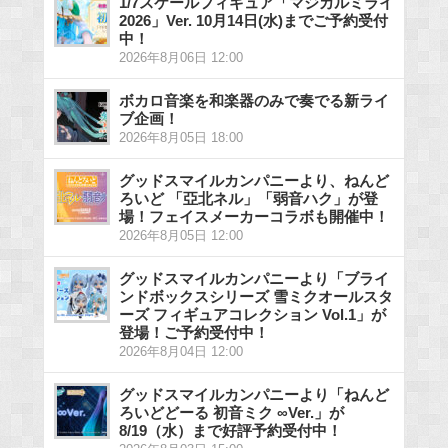
1/7スケールフィギュア「マジカルミライ
2026」Ver. 10月14日(水)までご予約受付
中！
2026年8月06日 12:00
ボカロ音楽を和楽器のみで奏でる新ライ
ブ企画！
2026年8月05日 18:00
グッドスマイルカンパニーより、ねんど
ろいど 「亞北ネル」「弱音ハク」が登
場！フェイスメーカーコラボも開催中！
2026年8月05日 12:00
グッドスマイルカンパニーより「ブライ
ンドボックスシリーズ 雪ミクオールスタ
ーズ フィギュアコレクション Vol.1」が
登場！ご予約受付中！
2026年8月04日 12:00
グッドスマイルカンパニーより「ねんど
ろいどどーる 初音ミク ∞Ver.」が
8/19（水）まで好評予約受付中！