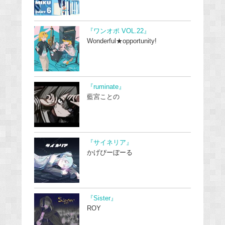
『ワンオポ VOL.22』
Wonderful★opportunity!
『ruminate』
藍宮ことの
『サイネリア』
かげぴーぼーる
『Sister』
ROY