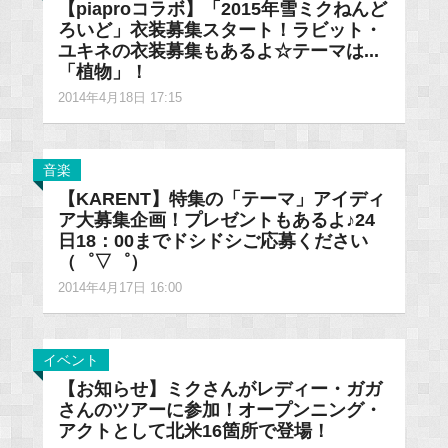
【piaproコラボ】「2015年雪ミクねんど
ろいど」衣装募集スタート！ラビット・
ユキネの衣装募集もあるよ☆テーマは...
「植物」！
2014年4月18日 17:15
音楽
【KARENT】特集の「テーマ」アイディ
ア大募集企画！プレゼントもあるよ♪24
日18：00までドシドシご応募ください
（゜▽゜）
2014年4月17日 16:00
イベント
【お知らせ】ミクさんがレディー・ガガ
さんのツアーに参加！オープンニング・
アクトとして北米16箇所で登場！