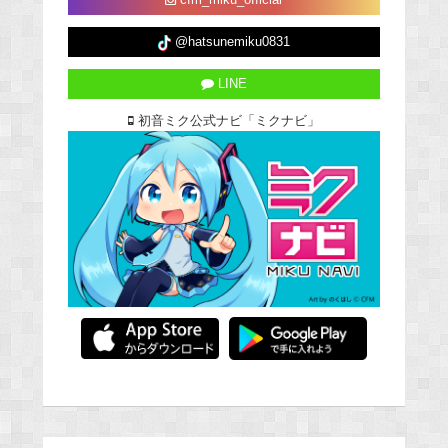
cfm_miku_official
@hatsunemiku0831
LINE
初音ミク公式ナビ「ミクナビ」