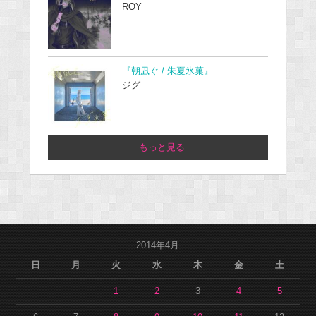
ROY
『朝凪ぐ / 朱夏氷菓』
ジグ
...もっと見る
2014年4月
日
月
火
水
木
金
土
1
2
3
4
5