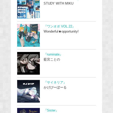
STUDY WITH MIKU
『ワンオポ VOL.22』
Wonderful★opportunity!
『ruminate』
藍宮ことの
『サイネリア』
かげぴーぼーる
『Sister』