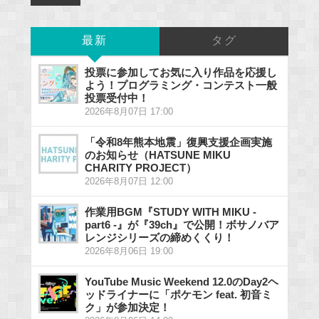
最新
タグ
投票に参加してお気に入り作品を応援し
よう！プログラミング・コンテスト一般
投票受付中！
2026年8月07日 17:00
「令和8年熊本地震」復興支援企画実施
のお知らせ（HATSUNE MIKU
CHARITY PROJECT）
2026年8月07日 12:00
作業用BGM『STUDY WITH MIKU -
part6 -』が『39ch』で公開！ボサノバア
レンジシリーズの締めくくり！
2026年8月06日 19:00
YouTube Music Weekend 12.0のDay2ヘ
ッドライナーに「ポケモン feat. 初音ミ
ク」が参加決定！