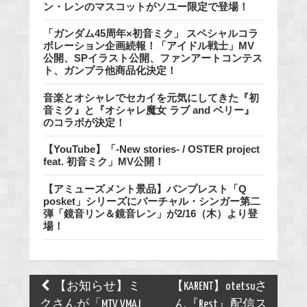
ン・レンのマスコットがソユー限定で登場！
「ガンダム45周年×初音ミク」 スペシャルコラ
ボレーション企画続報！「アイドル戦士」MV
公開、SPイラスト公開、ファンアートコンテス
ト、ガンプラ他商品化決定！
音楽とオシャレでセカイを元気にしてきた『初
音ミク』と『オシャレ魔女 ラブ and ベリー』
のコラボが決定！
【YouTube】「-New stories- / OSTER project
feat. 初音ミク」MV公開！
【アミューズメント景品】バンプレスト「Q
posket」シリーズにバーチャル・シンガー第二
弾「鏡音リン＆鏡音レン」が2/16（木）より登
場！
Post
【お知らせ】ミ
【KARENT】otetsuさ
navigation
クさんが「MTV VMAJ
ん『Rest』配信ス