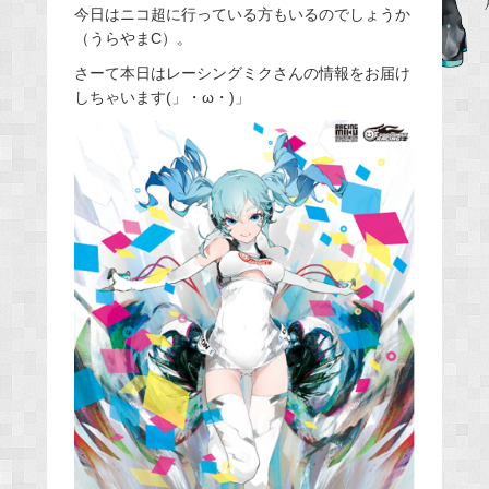
今日はニコ超に行っている方もいるのでしょうか
e
（うらやまC）。
b
さーて本日はレーシングミクさんの情報をお届け
o
しちゃいます(」・ω・)」
o
k