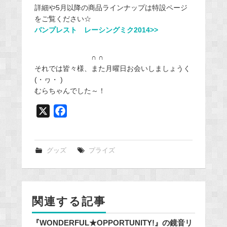
詳細や5月以降の商品ラインナップは特設ページ
をご覧ください☆
バンプレスト レーシングミク2014>>
∩ ∩
それでは皆々様、また月曜日お会いしましょうく
(・ヮ・ )
むらちゃんでした～！
X
F
a
c
e
グッズ
プライズ
b
o
o
関連する記事
k
『WONDERFUL★OPPORTUNITY!』の鏡音リ