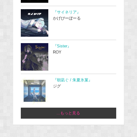
『サイネリア』
かげぴーぼーる
『Sister』
ROY
『朝凪ぐ / 朱夏氷菓』
ジグ
...もっと見る