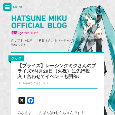
MENU
クリプトン公式！「初音ミク」らバーチャルシンガーの最新情報を
発信します！
グッズ
【プライズ】レーシングミクさんのプ
ライズが4月29日（火祝）に先行投
入！合わせてイベントも開催♪
2014年4月26日 18:00
X
F
a
みなさま、こんばんは♥むらちゃんです！
c