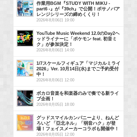
作業用BGM『STUDY WITH MIKU -
part6 -』が『39ch』で公開！ボサノバア
レンジシリーズの締めくくり！
2026年8月06日 19:00
YouTube Music Weekend 12.0のDay2ヘ
ッドライナーに「ポケモン feat. 初音ミ
ク」が参加決定！
2026年8月06日 14:00
1/7スケールフィギュア「マジカルミライ
2026」Ver. 10月14日(水)までご予約受付
中！
2026年8月06日 12:00
ボカロ音楽を和楽器のみで奏でる新ライ
ブ企画！
2026年8月05日 18:00
グッドスマイルカンパニーより、ねんど
ろいど 「亞北ネル」「弱音ハク」が登
場！フェイスメーカーコラボも開催中！
2026年8月05日 12:00