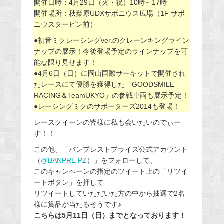
開催日時：4月29日（火・祝）10時～17時
開催場所：秋葉原UDXサボニウス広場（1F サボ
ニウスタービン前）
●初音ミクレーシングver.のクレーンキングライン
ナップの展示！今後登場予定のラインナップを可
能な限り見せます！
●4月6日（日）に岡山国際サーキットで開催され
たレースにて優勝を獲得した「GOODSMILE
RACING＆TeamUKYO」の参戦車両も展示予定！
●レーシングミクのサポーターズ2014も登場！
レースクイーンの皆様に私も会いたいのでぃー
す！！
この他、「バンプレストプライズ公式アカウント
（
@BANPRE PZ
）」をフォローして、
このキャンペーンの指定のツイート上の「リツイ
ートボタン」を押して
リツイートしていただいた方の中から抽選で2名
様に賞品が当たるそうです♪
こちらは5月11日（日）までとなっております！