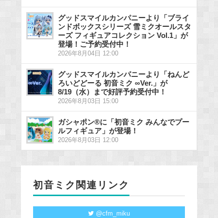
グッドスマイルカンパニーより「ブライ
ンドボックスシリーズ 雪ミクオールスタ
ーズ フィギュアコレクション Vol.1」が
登場！ご予約受付中！
2026年8月04日 12:00
グッドスマイルカンパニーより「ねんど
ろいどどーる 初音ミク ∞Ver.」が
8/19（水）まで好評予約受付中！
2026年8月03日 15:00
ガシャポン®に「初音ミク みんなでプー
ルフィギュア」が登場！
2026年8月03日 12:00
初音ミク関連リンク
@cfm_miku