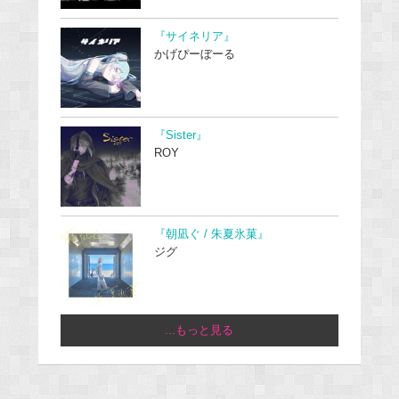
『サイネリア』
かげぴーぼーる
『Sister』
ROY
『朝凪ぐ / 朱夏氷菓』
ジグ
...もっと見る