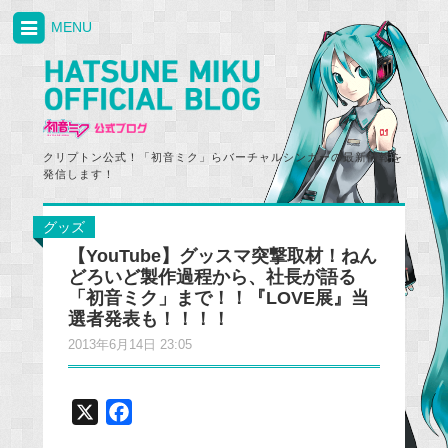
MENU
クリプトン公式！「初音ミク」らバーチャルシンガーの最新情報を
発信します！
グッズ
【YouTube】グッスマ突撃取材！ねん
どろいど製作過程から、社長が語る
「初音ミク」まで！！『LOVE展』当
選者発表も！！！！
2013年6月14日 23:05
X
F
a