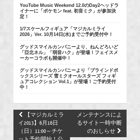
YouTube Music Weekend 12.0のDay2ヘッドラ
イナーに「ポケモン feat. 初音ミク」が参加決
定！
1/7スケールフィギュア「マジカルミライ
2026」Ver. 10月14日(水)までご予約受付中！
グッドスマイルカンパニーより、ねんどろいど
「亞北ネル」「弱音ハク」が登場！フェイスメ
ーカーコラボも開催中！
グッドスマイルカンパニーより「ブラインドボ
ックスシリーズ 雪ミクオールスターズ フィギ
ュアコレクション Vol.1」が登場！ご予約受付
中！
Post
【マジカルミラ
メンテナンスによ
navigation
イ2013】6月16日
るサイト一時中断
（日）11:00～チケ
のおしらせ
ット予約開始！公