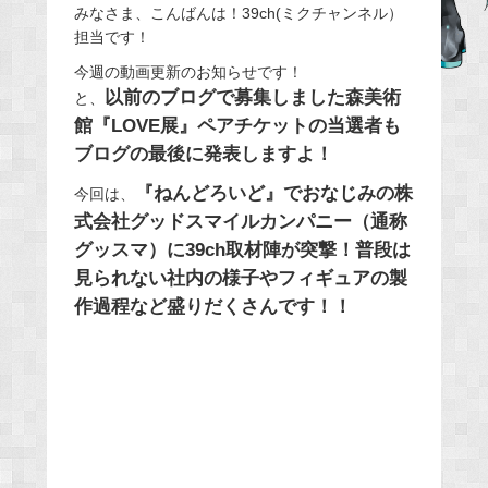
みなさま、こんばんは！39ch(ミクチャンネル）
c
担当です！
e
今週の動画更新のお知らせです！
b
以前のブログで募集しました森美術
と、
o
館『LOVE展』ペアチケットの当選者も
o
ブログの最後に発表しますよ！
k
『ねんどろいど』でおなじみの株
今回は、
式会社グッドスマイルカンパニー（通称
グッスマ）に39ch取材陣が突撃！普段は
見られない社内の様子やフィギュアの製
作過程など盛りだくさんです！！