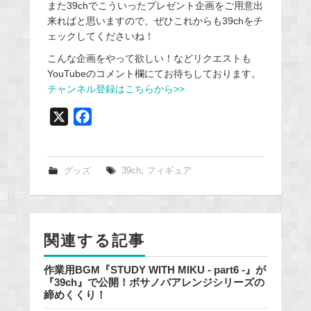
また39chでこういったプレゼント企画をご用意出
来ればと思いますので、ぜひこれからも39chをチ
ェックしてくださいね！
こんな企画をやって欲しい！などリクエストも
YouTubeのコメント欄にてお待ちしております。
チャンネル登録はこちらから>>
X
F
a
c
e
グッズ
39ch
,
フィギュア
b
o
o
関連する記事
k
作業用BGM『STUDY WITH MIKU - part6 -』が
『39ch』で公開！ボサノバアレンジシリーズの
締めくくり！