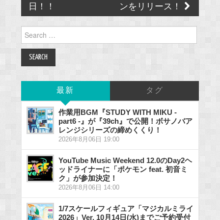
日！！
ンをリリース！
Search
for:
最新
タグ
作業用BGM『STUDY WITH MIKU -
part6 -』が『39ch』で公開！ボサノバア
レンジシリーズの締めくくり！
2026年8月06日 19:00
YouTube Music Weekend 12.0のDay2ヘ
ッドライナーに「ポケモン feat. 初音ミ
ク」が参加決定！
2026年8月06日 14:00
1/7スケールフィギュア「マジカルミライ
2026」Ver. 10月14日(水)までご予約受付