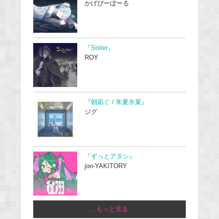
かげぴーぼーる
『Sister』
ROY
『朝凪ぐ / 朱夏氷菓』
ジグ
『ずっとアタシ』
jon-YAKITORY
...もっと見る