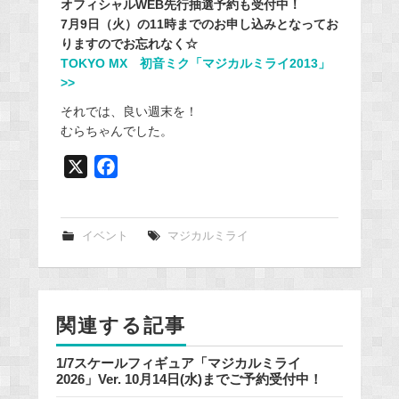
オフィシャルWEB先行抽選予約も受付中！
7月9日（火）の11時までのお申し込みとなってお
りますのでお忘れなく☆
TOKYO MX 初音ミク「マジカルミライ2013」
>>
それでは、良い週末を！
むらちゃんでした。
X
F
a
c
e
イベント
マジカルミライ
b
o
o
関連する記事
k
1/7スケールフィギュア「マジカルミライ
2026」Ver. 10月14日(水)までご予約受付中！