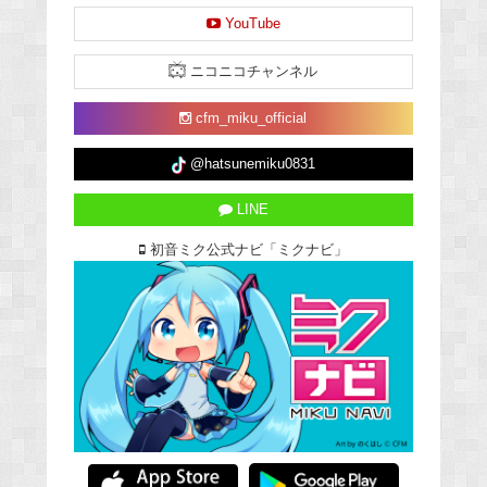
YouTube
ニコニコチャンネル
cfm_miku_official
@hatsunemiku0831
LINE
初音ミク公式ナビ「ミクナビ」