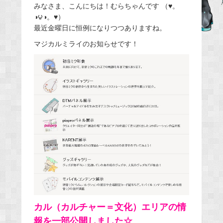
みなさま、こんにちは！むらちゃんです （♥。
c
◑౪◑。♥）
e
最近金曜日に恒例になりつつありますね。
b
マジカルミライのお知らせです！
o
o
k
カル（カルチャー＝文化）エリアの情
報を一部公開しました☆