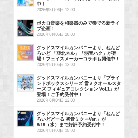
中！
2026年8月06日 12:00
ボカロ音楽を和楽器のみで奏でる新ライ
ブ企画！
2026年8月05日 18:00
グッドスマイルカンパニーより、ねんど
ろいど 「亞北ネル」「弱音ハク」が登
場！フェイスメーカーコラボも開催中！
2026年8月05日 12:00
グッドスマイルカンパニーより「ブライ
ンドボックスシリーズ 雪ミクオールスタ
ーズ フィギュアコレクション Vol.1」が
登場！ご予約受付中！
2026年8月04日 12:00
グッドスマイルカンパニーより「ねんど
ろいどどーる 初音ミク ∞Ver.」が
8/19（水）まで好評予約受付中！
2026年8月03日 15:00