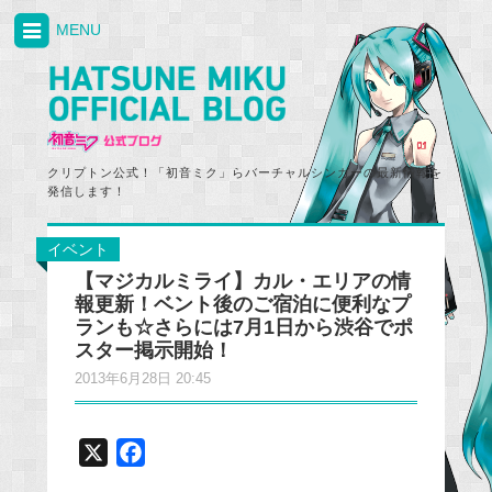
MENU
クリプトン公式！「初音ミク」らバーチャルシンガーの最新情報を
発信します！
イベント
【マジカルミライ】カル・エリアの情
報更新！ベント後のご宿泊に便利なプ
ランも☆さらには7月1日から渋谷でポ
スター掲示開始！
2013年6月28日 20:45
X
F
a