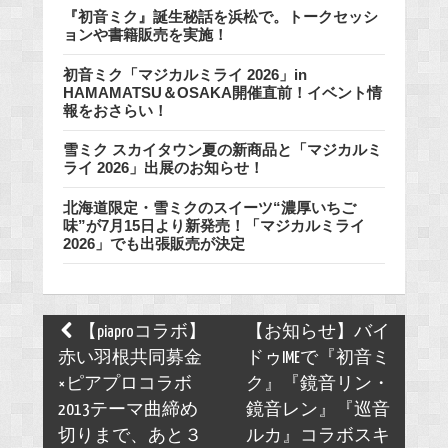
『初音ミク』誕生秘話を浜松で。トークセッシ
ョンや書籍販売を実施！
初音ミク「マジカルミライ 2026」in
HAMAMATSU＆OSAKA開催直前！イベント情
報をおさらい！
雪ミク スカイタウン夏の新商品と「マジカルミ
ライ 2026」出展のお知らせ！
北海道限定・雪ミクのスイーツ“濃厚いちご
味”が7月15日より新発売！「マジカルミライ
2026」でも出張販売が決定
Post
【piaproコラボ】
【お知らせ】バイ
navigation
赤い羽根共同募金
ドゥIMEで『初音ミ
×ピアプロコラボ
ク』『鏡音リン・
2013テーマ曲締め
鏡音レン』『巡音
切りまで、あと３
ルカ』コラボスキ