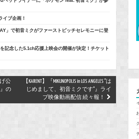
2.0のDay2ヘッドライナーに「ポケモン feat. 初音ミク」が参
ライブ企画！
DAY」で初音ミクがファーストピッチセレモニーに登
発売を記念した5.1ch応援上映会の開催が決定！チケット
旗揚げ公
【KARENT】『MIKUNOPOLIS in LOS ANGELES "は
音鑑』の
じめまして、初音ミクです"』ライ
ブ映像動画配信 続々報！