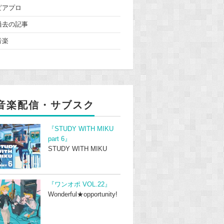
ピアプロ
過去の記事
音楽
音楽配信・サブスク
『STUDY WITH MIKU
part 6』
STUDY WITH MIKU
『ワンオポ VOL.22』
Wonderful★opportunity!