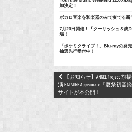
YouTube Music Weekend 1
加決定！
ボカロ音楽を和楽器のみで奏でる新
7月20日開催！「クーリッシュ＆爽
場！
「ポケミクライブ！」Blu-rayの
抽選先行受付中！
Post
【お知らせ】ANGEL Project 
navigation
演 HATSUNE Appeanrace『夏祭初
サイトが本公開！