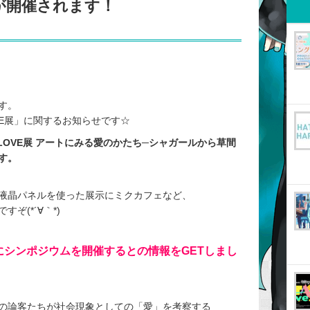
が開催されます！
す。
VE展」に関するお知らせです☆
LOVE展 アートにみる愛のかたち─シャガールから草間
す。
液晶パネルを使った展示にミクカフェなど、
ぞ(*´∀｀*)
）にシンポジウムを開催するとの情報をGETしまし
の論客たちが社会現象としての「愛」を考察する