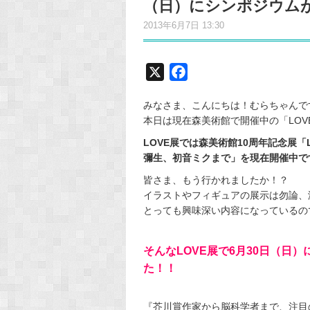
（日）にシンポジウム
2013年6月7日 13:30
X
F
a
みなさま、こんにちは！むらちゃんで
c
本日は現在森美術館で開催中の「LO
e
LOVE展では森美術館10周年記念展「
b
彌生、初音ミクまで」を現在開催中で
o
o
皆さま、もう行かれましたか！？
イラストやフィギュアの展示は勿論、
k
とっても興味深い内容になっているのです
そんなLOVE展で6月30日（日
た！！
『芥川賞作家から脳科学者まで、注目