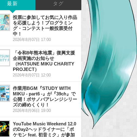
最新
タグ
投票に参加してお気に入り作品
を応援しよう！プログラミン
グ・コンテスト一般投票受付
中！
2026年8月07日 17:00
「令和8年熊本地震」復興支援
企画実施のお知らせ
（HATSUNE MIKU CHARITY
PROJECT）
2026年8月07日 12:00
作業用BGM『STUDY WITH
MIKU - part6 -』が『39ch』で
公開！ボサノバアレンジシリー
ズの締めくくり！
2026年8月06日 19:00
YouTube Music Weekend 12.0
のDay2ヘッドライナーに「ポ
ケモン feat. 初音ミク」が参加