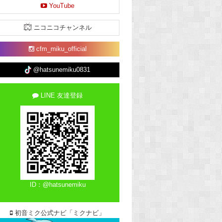
YouTube
ニコニコチャンネル
cfm_miku_official
@hatsunemiku0831
LINE 友達登録
ID：@hatsunemiku
初音ミク公式ナビ「ミクナビ」