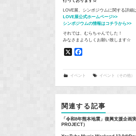
行っております☆
LOVE展、シンポジウムに関する詳細
LOVE展公式ホームページ>>
シンポジウムの情報はコチラから>>
それでは、むらちゃんでした！
みなさまよろしくお願い致します☆
X
F
a
c
e
イベント
イベント（その他）
b
o
o
関連する記事
k
「令和8年熊本地震」復興支援企画実施のお
PROJECT）