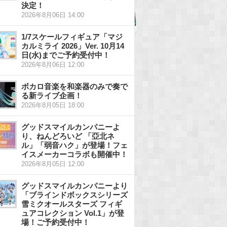
決定！
2026年8月06日 14:00
1/7スケールフィギュア「マジ
カルミライ 2026」Ver. 10月14
日(水)までご予約受付中！
2026年8月06日 12:00
ボカロ音楽を和楽器のみで奏で
る新ライブ企画！
2026年8月05日 18:00
グッドスマイルカンパニーよ
り、ねんどろいど 「亞北ネ
ル」「弱音ハク」が登場！フェ
イスメーカーコラボも開催中！
2026年8月05日 12:00
グッドスマイルカンパニーより
「ブラインドボックスシリーズ
雪ミクオールスターズ フィギ
ュアコレクション Vol.1」が登
場！ご予約受付中！