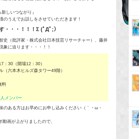
る新しいつながり』
壇のうえでお話しをさせていただきます！
・・！！！Σ (ﾟДﾟ;）
智史（批評家・株式会社日本技芸リサーチャー）、藤井
現象に迫ります・・・！！
17：30（開場12：30）
ル（六本木ヒルズ森タワー49階）
無料
法人メンバー
味のある方はお早めにお申し込みください（｀・ω・
レポ動画が上がりましたので、