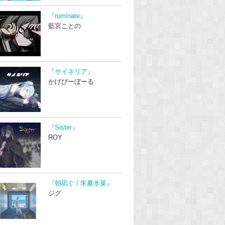
『ruminate』
藍宮ことの
『サイネリア』
かげぴーぼーる
『Sister』
ROY
『朝凪ぐ / 朱夏氷菓』
ジグ