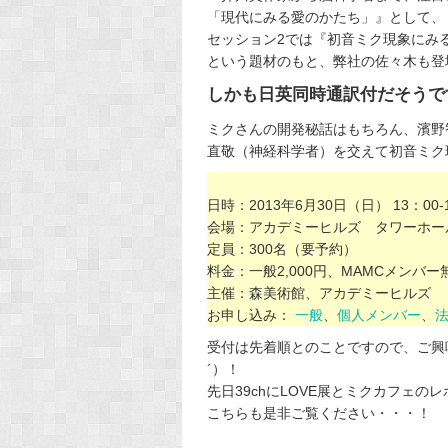
「現代にみる愛のかたち」』として、
セッション2では『初音ミク現象にみ
という題材のもと、弊社の佐々木も登
しかも日英同時通訳付だそうです・
ミクさんの開発秘話はもちろん、濱野
直敬（神経科学者）を交えて初音ミク
日時：2013年6月30日（日） 13：00-
会場：アカデミーヒルズ タワーホー
定員：300名（要予約）
料金：一般2,000円、MAMCメンバー
主催：森美術館、アカデミーヒルズ
お申し込み：
一般
、
個人メンバー
、
受付は先着順とのことですので、ご興
´）！
先日39chにLOVE展とミクカフェの
こちらも是非ご覧ください・・・！