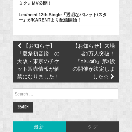
ミク』MV公開！
Leo/need 12th Single『透明なパレット/スタ
ー』がKARENTより配信開始！
Post
【お知らせ】
【お知らせ】来場
navigation
「夏祭初音鑑」の
者1万人突破！
大阪・東京のチケ
『miku café』第2段
ット販売情報が解
の開催が決定しま
禁になりました！
した☆
Search
for:
最新
タグ