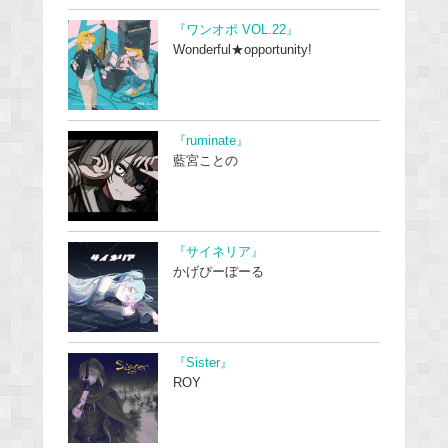
『ワンオポ VOL.22』
Wonderful★opportunity!
『ruminate』
藍宮ことの
『サイネリア』
かげぴーぼーる
『Sister』
ROY