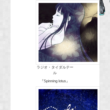
c
e
b
o
o
k
ラジオ・タイダルテー
ル
『Spinning lotus』