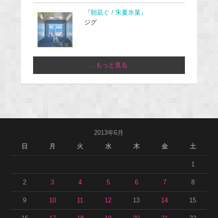
『朝凪ぐ / 朱夏氷菓』
ジグ
...もっと見る
2013年6月
日
月
火
水
木
金
土
1
2
3
4
5
6
7
8
9
10
11
12
13
14
15