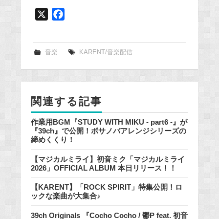
X
F
a
c
e
音楽
KARENT/音楽配信
b
o
o
関連する記事
k
作業用BGM『STUDY WITH MIKU - part6 -』が
『39ch』で公開！ボサノバアレンジシリーズの
締めくくり！
【マジカルミライ】初音ミク「マジカルミライ
2026」OFFICIAL ALBUM 本日リリース！！
【KARENT】「ROCK SPIRIT」特集公開！ロ
ックな楽曲が大集合♪
39ch Originals 『Cocho Cocho / 鬱P feat. 初音