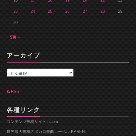
16
17
18
19
20
21
22
23
24
25
26
27
28
29
30
« 5月
7月 »
アーカイブ
ア
ー
カ
イ
ブ
RSS
各種リンク
コンテンツ投稿サイト piapro
世界最大規模のボカロ楽曲レーベル KARENT