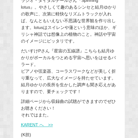
ラジオ・タイダルテールさん『Spinning
lotus』。やさしくて趣のあるシンセと結月ゆかり
の歌声に、次第に軽快なリズムトラックが入れ
ば、なんともいえない不思議な世界観を作り出し
ます。lotusはスイレンや蓮という意味のほか、ギ
リシャ神話では想像上の植物のこと。神話や宇宙
のイメージにピッタリです。
だいすけPさん『星宙の五線譜』こちらも結月ゆ
かりがボーカルをつとめる宇宙へ思いをはせるバ
ラード。
ピアノや弦楽器、コーラスワークなどが美しく折
り重なって、広大なイメージを持たせています。
結月ゆかりの長所を生かした調声も聞き応えがあ
りますので、要チェックです！
詳細ページから収録曲の試聴ができますのでぜひ
お聴きください！
それではまた。
KARENT へ >>
(K担)