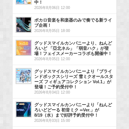
中！
2026年8月06日 12:00
ボカロ音楽を和楽器のみで奏でる新ライ
ブ企画！
2026年8月05日 18:00
グッドスマイルカンパニーより、ねんど
ろいど 「亞北ネル」「弱音ハク」が登
場！フェイスメーカーコラボも開催中！
2026年8月05日 12:00
グッドスマイルカンパニーより「ブライ
ンドボックスシリーズ 雪ミクオールスタ
ーズ フィギュアコレクション Vol.1」が
登場！ご予約受付中！
2026年8月04日 12:00
グッドスマイルカンパニーより「ねんど
ろいどどーる 初音ミク ∞Ver.」が
8/19（水）まで好評予約受付中！
2026年8月03日 15:00