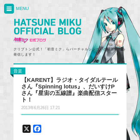
MENU
クリプトン公式！「初音ミク」らバーチャルシンガーの最新情報を
発信します！
音楽
【KARENT】ラジオ・タイダルテール
さん『Spinning lotus』、だいすけP
さん『星宙の五線譜』楽曲配信スター
ト！
2013年6月26日 17:21
X
F
a