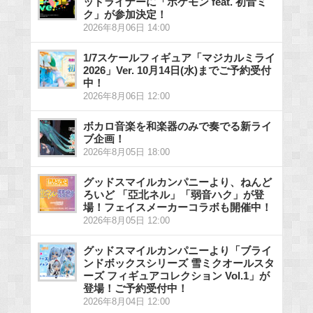
ッドライナーに「ポケモン feat. 初音ミ
ク」が参加決定！
2026年8月06日 14:00
1/7スケールフィギュア「マジカルミライ
2026」Ver. 10月14日(水)までご予約受付
中！
2026年8月06日 12:00
ボカロ音楽を和楽器のみで奏でる新ライ
ブ企画！
2026年8月05日 18:00
グッドスマイルカンパニーより、ねんど
ろいど 「亞北ネル」「弱音ハク」が登
場！フェイスメーカーコラボも開催中！
2026年8月05日 12:00
グッドスマイルカンパニーより「ブライ
ンドボックスシリーズ 雪ミクオールスタ
ーズ フィギュアコレクション Vol.1」が
登場！ご予約受付中！
2026年8月04日 12:00