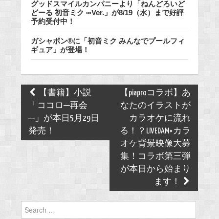
グッドスマイルカンパニーより「ねんどろいど
どーる 初音ミク ∞Ver.」が8/19（水）まで好評
予約受付中！
ガシャポン®に「初音ミク みんなでプールフィ
ギュア」が登場！
Post
【書籍】小説
【piaproコラボ】あ
navigation
「ココロ─再会
なたのイラストが
─」が本日5月29日
カラオケに流れ
発売！
る！？LIVEDAM×カラ
オケ背景映像大募
集！コラボ第三弾
が本日から始まり
ます！
Search
for: