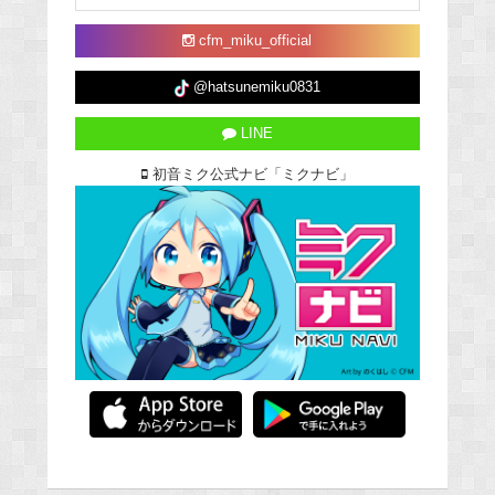
cfm_miku_official
@hatsunemiku0831
LINE
初音ミク公式ナビ「ミクナビ」