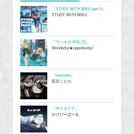
『STUDY WITH MIKU part 6』
STUDY WITH MIKU
『ワンオポ VOL.22』
Wonderful★opportunity!
『ruminate』
藍宮ことの
『サイネリア』
かげぴーぼーる