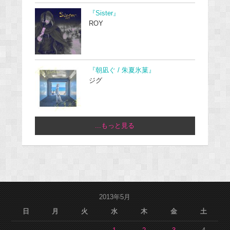
『Sister』
ROY
『朝凪ぐ / 朱夏氷菓』
ジグ
...もっと見る
2013年5月
日
月
火
水
木
金
土