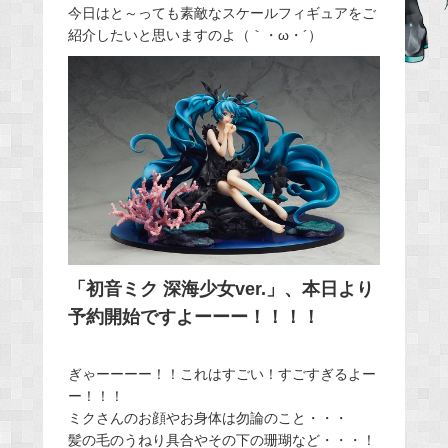
今日はと～っても素敵なスケールフィギュアをご
e
紹介したいと思いますのよ（｀・ω・´）
b
o
o
k
「初音ミク 深海少女ver.」、本日より
予約開始ですよーーー！！！！
ぎゃーーーー！！これはすごい！すごすぎるよー
ー！！！
ミクさんのお顔やお身体は勿論のこと・・・
髪の毛のうねり具合やその下の珊瑚など・・・！