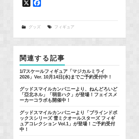
X
F
a
c
e
グッズ
フィギュア
b
o
o
関連する記事
k
1/7スケールフィギュア「マジカルミライ
2026」Ver. 10月14日(水)までご予約受付中！
グッドスマイルカンパニーより、ねんどろいど
「亞北ネル」「弱音ハク」が登場！フェイスメ
ーカーコラボも開催中！
グッドスマイルカンパニーより「ブラインドボ
ックスシリーズ 雪ミクオールスターズ フィギ
ュアコレクション Vol.1」が登場！ご予約受付
中！