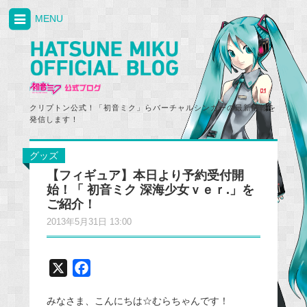
MENU
クリプトン公式！「初音ミク」らバーチャルシンガーの最新情報を
発信します！
グッズ
【フィギュア】本日より予約受付開
始！「 初音ミク 深海少女ｖｅｒ.」を
ご紹介！
2013年5月31日 13:00
X
F
a
みなさま、こんにちは☆むらちゃんです！
c