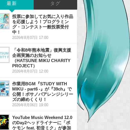
最新
タグ
投票に参加してお気に入り作品
を応援しよう！プログラミン
グ・コンテスト一般投票受付
中！
2026年8月07日 17:00
「令和8年熊本地震」復興支援
企画実施のお知らせ
（HATSUNE MIKU CHARITY
PROJECT）
2026年8月07日 12:00
作業用BGM『STUDY WITH
MIKU - part6 -』が『39ch』で
公開！ボサノバアレンジシリー
ズの締めくくり！
2026年8月06日 19:00
YouTube Music Weekend 12.0
のDay2ヘッドライナーに「ポ
ケモン feat. 初音ミク」が参加