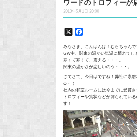
ワードのトロフィーが
2013年5月1日 20:00
X
F
a
みなさま、こんばんは！むらちゃんです (
c
GW中、関東の温かい気温に慣れてし
e
寒くて寒くて、震える・・・。
b
関東の温かさが恋しいのう・・・。
o
さてさて、今日はですね！弊社に素敵
o
ω・´）
k
社内の和室ルームには今までに受賞さ
トロフィーや賞状などが飾られている
す！！