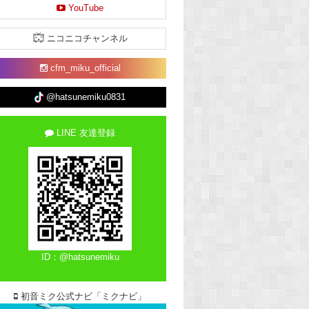
YouTube
ニコニコチャンネル
cfm_miku_official
@hatsunemiku0831
LINE 友達登録
ID：@hatsunemiku
初音ミク公式ナビ「ミクナビ」