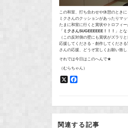
この和室、打ち合わせや休憩のときに
ミクさんのクッションがあったりマッ
たまに和室に行くと賞状やトロフィー
「
ミクさんSUGEEEEEE！！！
」とな
（この反対側の壁にも賞状がズラリと
応援してくださる・創作してくださる
さんの応援、どうぞ宜しくお願い致し
それでは今日はこのへんで★
（むらちゃん）
X
F
a
c
e
b
o
関連する記事
o