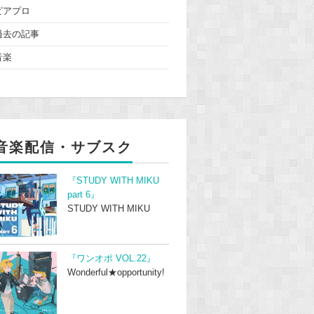
ピアプロ
過去の記事
音楽
音楽配信・サブスク
『STUDY WITH MIKU
part 6』
STUDY WITH MIKU
『ワンオポ VOL.22』
Wonderful★opportunity!