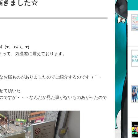
届きました☆
♥。◑౪◑。♥)
まって、気温差に震えております。
なお届ものがありましたのでご紹介するのです（｀・
せて頂いた
のですが・・・なんだか見た事がないものあがったので