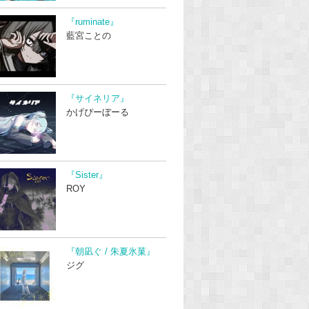
『ruminate』
藍宮ことの
『サイネリア』
かげぴーぼーる
『Sister』
ROY
『朝凪ぐ / 朱夏氷菓』
ジグ