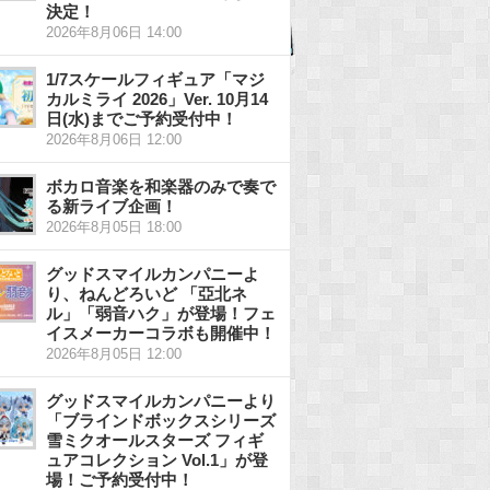
決定！
2026年8月06日 14:00
1/7スケールフィギュア「マジ
カルミライ 2026」Ver. 10月14
日(水)までご予約受付中！
2026年8月06日 12:00
ボカロ音楽を和楽器のみで奏で
る新ライブ企画！
2026年8月05日 18:00
グッドスマイルカンパニーよ
り、ねんどろいど 「亞北ネ
ル」「弱音ハク」が登場！フェ
イスメーカーコラボも開催中！
2026年8月05日 12:00
グッドスマイルカンパニーより
「ブラインドボックスシリーズ
雪ミクオールスターズ フィギ
ュアコレクション Vol.1」が登
場！ご予約受付中！