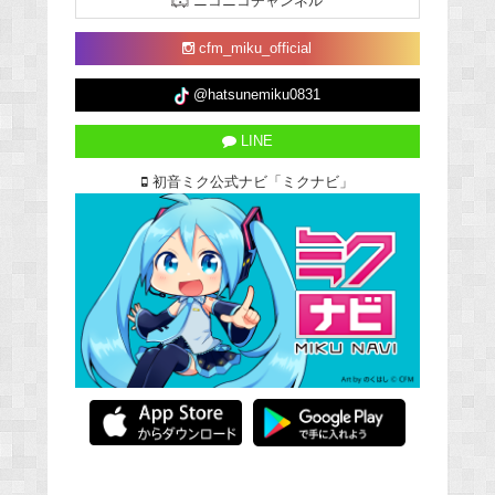
ニコニコチャンネル
cfm_miku_official
@hatsunemiku0831
LINE
初音ミク公式ナビ「ミクナビ」