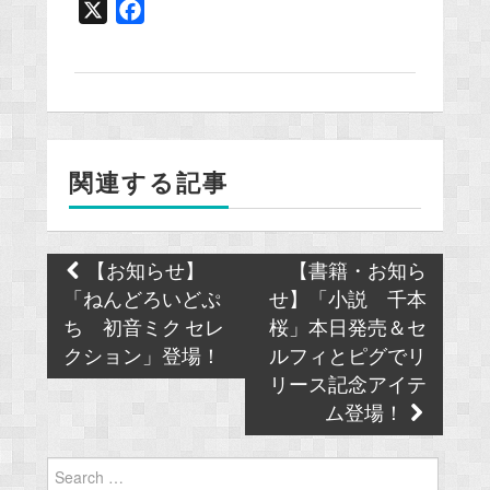
X
F
a
c
e
b
o
関連する記事
o
k
Post
【お知らせ】
【書籍・お知ら
navigation
「ねんどろいどぷ
せ】「小説 千本
ち 初音ミク セレ
桜」本日発売＆セ
クション」登場！
ルフィとピグでリ
リース記念アイテ
ム登場！
Search
for: