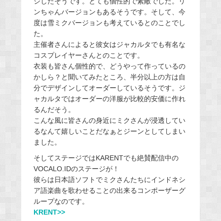
ジしたそうです。とても個性的で素敵でした。リ
ンちゃんバージョンもあるそうです。そして、今
度は雪ミクバージョンも考えているとのことでし
た。
主催者さんによると彼女はジャカルタでも有名な
コスプレイヤーさんとのことです。
衣装も皆さん個性的で、どうやって作っているの
かしら？と聞いてみたところ、半分以上の方は自
分でデザインしてオーダーしているそうです。ジ
ャカルタではオーダーの洋服が比較的安価に作れ
るんだそう。
こんな風に皆さんの身近にミクさんが浸透してい
るなんて嬉しいことだなぁとジーンとしてしまい
ました。
そしてステージではKARENTでも絶賛配信中の
VOCALO.IDのステージが！
彼らは日本語ソフトでミクさんたちにインドネシ
ア語楽曲を歌わせることの出来るコンポーザーグ
ループなのです。
KRENT>>