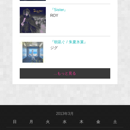
『Sister』
ROY
『朝凪ぐ / 朱夏氷菓』
ジグ
...もっと見る
2013年3月
日
月
火
水
木
金
土