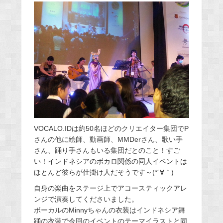
VOCALO.IDは約50名ほどのクリエイター集団でP
さんの他に絵師、動画師、MMDerさん、歌い手
さん、踊り手さんもいる集団だとのこと！すご
い！インドネシアのボカロ関係の同人イベントは
ほとんど彼らが仕掛け人だそうです～(*´∀｀)
自身の楽曲をステージ上でアコースティックアレ
ンジで演奏してくださいました。
ボーカルのMinnyちゃんの衣装はインドネシア舞
踊の衣装で今回のイベントのテーマイラストと同