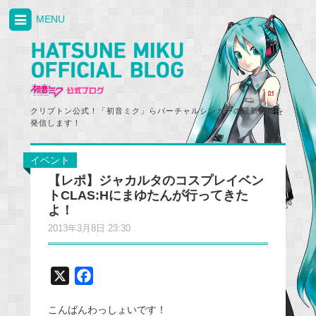
MENU
クリプトン公式！「初音ミク」らバーチャルシンガーの最新情報を
発信します！
イベント
【レポ】ジャカルタのコスプレイベン
トCLAS:Hにまゆたんが行ってきた
よ！
2013年3月8日 23:30
X
F
a
こんばんわっしょいです！
c