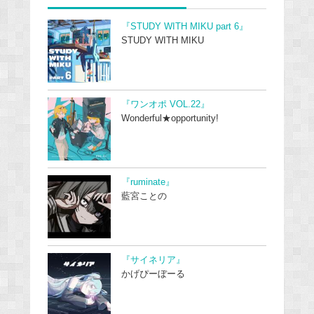
『STUDY WITH MIKU part 6』
STUDY WITH MIKU
『ワンオポ VOL.22』
Wonderful★opportunity!
『ruminate』
藍宮ことの
『サイネリア』
かげぴーぼーる