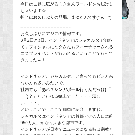
今日は世界に広がるミクさんワールドをお届けし
e
ちゃいます☆
b
担当はお久しぶりの登場、まゆたんです(*´ω｀*)
o
----------------------------------
o
お久しぶりにアジアの情報です。
k
3月2日と3日、インドネシアのジャカルタで初め
てオフィシャルにミクさんもフィーチャーされる
コスプレイベントが行われるということで行って
きました～！
インドネシア、ジャカルタ、と言ってもピンと来
ない方も多いみたいで、
社内でも「
あれ？シンガポール行くんだっけ(゜
_゜)？
」といわれる始末でした・・・寂し
い・・・。
ということで、ここで簡単に紹介しますね。
ジャカルタはインドネシアの首都でその人口は約
950万人。かなり大きな都市です。
インドネシアが日本でニュースになる時は宗教と